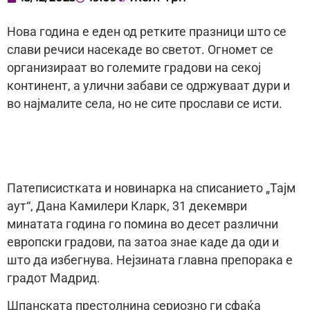
Нова година е еден од ретките празници што се
слави речиси насекаде во светот. Огномет се
организираат во големите градови на секој
континент, а улични забави се одржуваат дури и
во најмалите села, но не сите прослави се исти.
Патеписистката и новинарка на списанието „Тајм
аут“, Дана Камилери Кларк, 31 декември
минатата година го помина во десет различни
европски градови, па затоа знае каде да оди и
што да избегнува. Нејзината главна препорака е
градот Мадрид.
Шпанската престолнина сериозно ги сфаќа