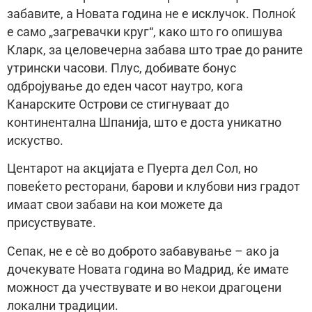
забавите, а Новата година не е исклучок. Полноќ
е само „загревачки круг“, како што го опишува
Кларк, за целовечерна забава што трае до раните
утрински часови. Плус, добивате бонус
одбројување до еден часот наутро, кога
Канарските Острови се стигнуваат до
континентална Шпанија, што е доста уникатно
искуство.
Центарот на акцијата е Пуерта дел Сол, но
повеќето ресторани, барови и клубови низ градот
имаат свои забави на кои можете да
присуствувате.
Сепак, не е сè во доброто забавување – ако ја
дочекувате Новата година во Мадрид, ќе имате
можност да учествувате и во некои драгоцени
локални традиции.