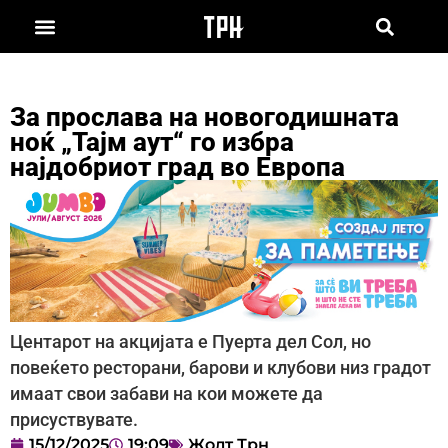
За прослава на новогодишната
ноќ „Тајм аут“ го избра
најдобриот град во Европа
Центарот на акцијата е Пуерта дел Сол, но
повеќето ресторани, барови и клубови низ градот
имаат свои забави на кои можете да
присуствувате.
15/12/2025
19:09
Жолт Трн