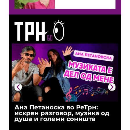
Ана Петаноска во РеТрн:
Ри
искрен разговор, музика од
го
душа и големи соништа
За
и 