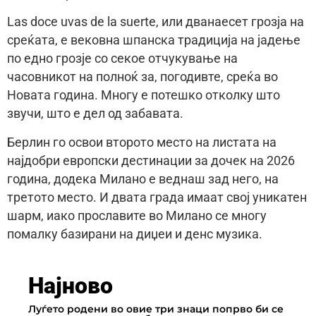
Las doce uvas de la suerte, или дванаесет грозја на
среќата, е вековна шпанска традиција на јадење
по едно грозје со секое отчукување на
часовникот на полноќ за, погодивте, среќа во
Новата година. Многу е потешко отколку што
звучи, што е дел од забавата.
Берлин го освои второто место на листата на
најдобри европски дестинации за дочек на 2026
година, додека Милано е веднаш зад него, на
третото место. И двата града имаат свој уникатен
шарм, иако прославите во Милано се многу
помалку базирани на диџеи и денс музика.
Најново
Луѓето родени во овие три знаци попрво би се