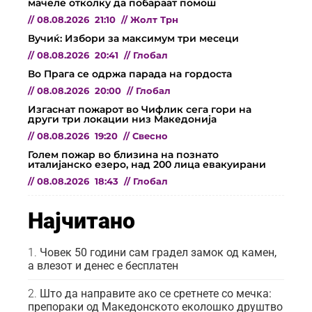
мачеле отколку да побараат помош
//
08.08.2026
21:10
//
Жолт Трн
Вучиќ: Избори за максимум три месеци
//
08.08.2026
20:41
//
Глобал
Во Прага се одржа парада на гордоста
//
08.08.2026
20:00
//
Глобал
Изгаснат пожарот во Чифлик сега гори на
други три локации низ Македонија
//
08.08.2026
19:20
//
Свесно
Голем пожар во близина на познато
италијанско езеро, над 200 лица евакуирани
//
08.08.2026
18:43
//
Глобал
Најчитано
Човек 50 години сам градел замок од камен,
а влезот и денес е бесплатен
Што да направите ако се сретнете со мечка:
препораки од Македонското еколошко друштво