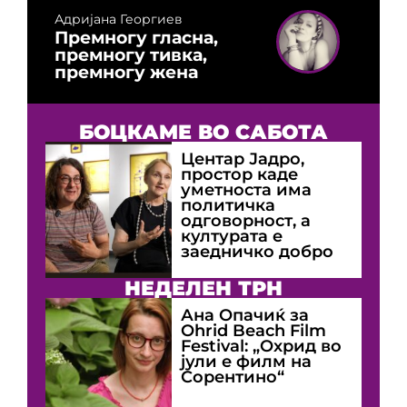
Адријана Георгиев
Премногу гласна,
премногу тивка,
премногу жена
БОЦКАМЕ ВО САБОТА
Центар Јадро,
простор каде
уметноста има
политичка
одговорност, а
културата е
заедничко добро
НЕДЕЛЕН ТРН
Ана Опачиќ за
Оhrid Beach Film
Festival: „Охрид во
јули е филм на
Сорентино“