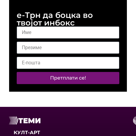
е-Трн да боцка во
твојот инбокс
Претплати се!
ТЕМИ
КУЛТ-АРТ