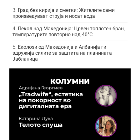
Град без кирија и сметки: Жителите сами
произведуваат струја и носат вода
Пекол над Македонија: Црвен топлотен бран,
температурите повторно над 40°C
Еколози од Македонија и Албанија ги
здружија силите за заштита на планината
Јабланица
КОЛУМНИ
Адријана Георгиев
„Tradwife“, естетика
на покорност во
дигиталната ера
Катарина Лука
Телото слуша