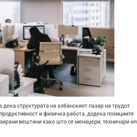
 дека структурата на албанскиот пазар на трудот
 продуктивност и физичка работа, додека позициите
зирани вештини како што се менаџери, техничари ил