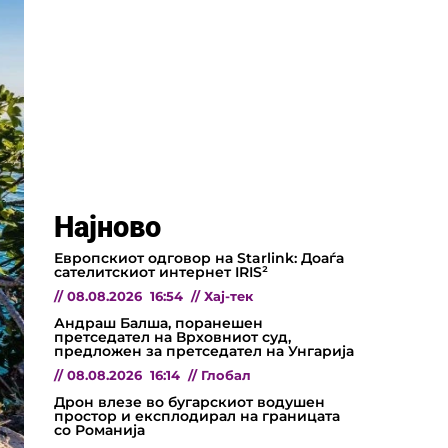
Најново
Европскиот одговор на Starlink: Доаѓа
сателитскиот интернет IRIS²
//
08.08.2026
16:54
//
Хај-тек
Андраш Балша, поранешен
претседател на Врховниот суд,
предложен за претседател на Унгарија
//
08.08.2026
16:14
//
Глобал
Дрон влезе во бугарскиот водушен
простор и експлодирал на границата
со Романија