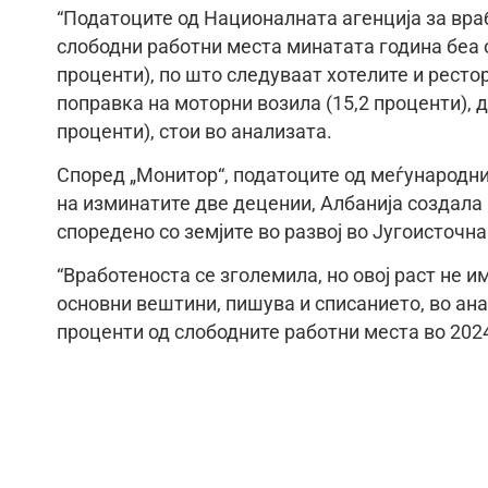
“Податоците од Националната агенција за вра
слободни работни места минатата година беа о
проценти), по што следуваат хотелите и рестор
поправка на моторни возила (15,2 проценти), д
проценти), стои во анализата.
Според „Монитор“, податоците од меѓународн
на изминатите две децении, Албанија создал
споредено со земјите во развој во Југоисточн
“Вработеноста се зголемила, но овој раст не и
основни вештини, пишува и списанието, во ана
проценти од слободните работни места во 202