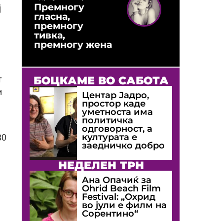
Премногу
ј
гласна,
премногу
тивка,
премногу жена
БОЦКАМЕ ВО САБОТА
т
и
Центар Јадро,
простор каде
уметноста има
политичка
одговорност, а
културата е
80
заедничко добро
НЕДЕЛЕН ТРН
Ана Опачиќ за
Оhrid Beach Film
Festival: „Охрид
во јули е филм на
Сорентино“