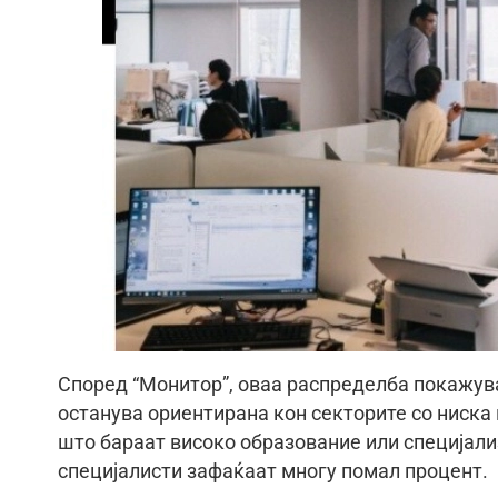
Според “Монитор”, оваа распределба покажува
останува ориентирана кон секторите со ниска
што бараат високо образование или специјали
специјалисти зафаќаат многу помал процент.