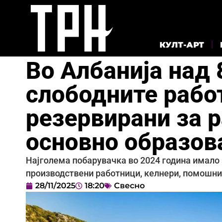
КУЛТ-АРТ
Во Албанија над 
слободните рабо
резервирани за 
основно образов
Најголема побарувачка во 2024 година имало 
производствени работници, келнери, помошни
28/11/2025
18:20
Свесно