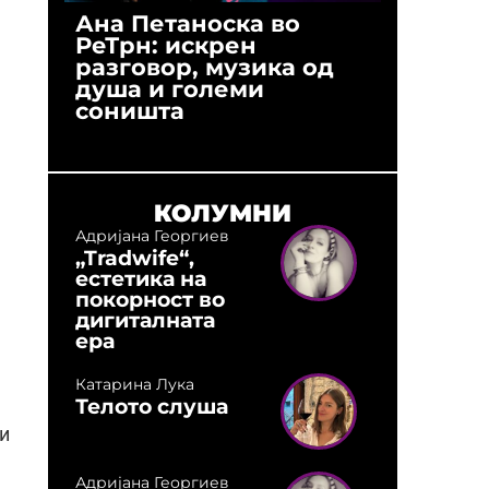
Ана Петаноска во
Ристо 
РеТрн: искрен
(Арханг
разговор, музика од
години
душа и големи
студио:
соништа
музика,
оловни
КОЛУМНИ
Адријана Георгиев
„Tradwife“,
естетика на
покорност во
дигиталната
ера
Катарина Лука
Телото слуша
и
Адријана Георгиев