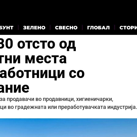
БУНТ
ЗЕЛЕНО
СВЕСНО
ГЛОБАЛ
СТОР
80 отсто од
тни места
работници со
ание
за продавачи во продавници, хигиеничарки,
ци во градежната или преработувачката индустрија