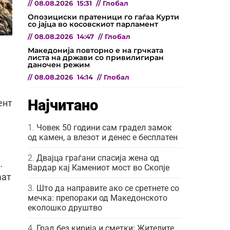
//
08.08.2026
15:31
//
Глобал
Опозициски пратеници го гаѓаа Курти
со јајца во косовскиот парламент
//
08.08.2026
14:47
//
Глобал
Македонија повторно е на грчката
листа на држави со привилигиран
даночен режим
//
08.08.2026
14:14
//
Глобал
Најчитано
ент
Човек 50 години сам градел замок
од камен, а влезот и денес е бесплатен
Двајца граѓани спасија жена од
…
Вардар кај Камениот мост во Скопје
аат
Што да направите ако се сретнете со
мечка: препораки од Македонското
еколошко друштво
Град без кирија и сметки: Жителите