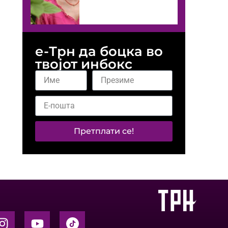
е-Трн да боцка во
твојот инбокс
Претплати се!