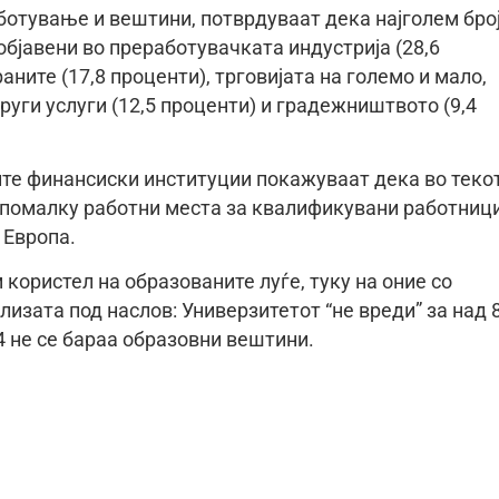
ботување и вештини, потврдуваат дека најголем бро
бјавени во преработувачката индустрија (28,6
аните (17,8 проценти), трговијата на големо и мало,
руги услуги (12,5 проценти) и градежништвото (9,4
ите финансиски институции покажуваат дека во теко
а помалку работни места за квалификувани работниц
а Европа.
м користел на образованите луѓе, туку на оние со
лизата под наслов: Универзитетот “не вреди” за над 
4 не се бараа образовни вештини.