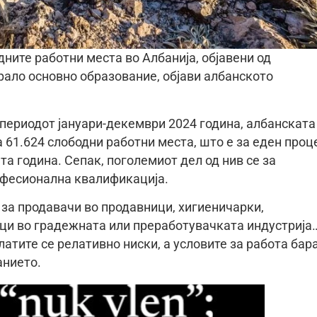
дните работни места во Албанија, објавени од
рало основно образование, објави албанското
периодот јануари-декември 2024 година, албанската
 61.624 слободни работни места, што е за еден проц
та година. Сепак, поголемиот дел од нив се за
офесионална квалификација.
 за продавачи во продавници, хигиеничарки,
ци во градежната или преработувачката индустрија
латите се релативно ниски, а условите за работа бар
анието.