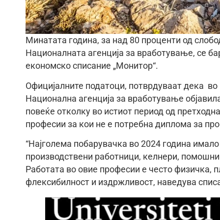
Минатата година, за над 80 проценти од слобо
Националната агенција за вработување, се ба
економско списание „Монитор“.
Официјалните податоци, потврдуваат дека во 
Национална агенција за вработување објавила
повеќе отколку во истиот период од претходна
професии за кои не е потребна диплома за пр
“Најголема побарувачка во 2024 година имало
производствени работници, келнери, помошни
Работата во овие професии е често физичка, п
флексибилност и издржливост, наведува спис