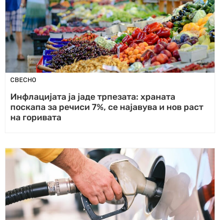
СВЕСНО
Инфлацијата ја јаде трпезата: храната
поскапа за речиси 7%, се најавува и нов раст
на горивата