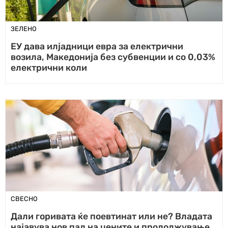
ЗЕЛЕНО
ЕУ дава илјадници евра за електрични
возила, Македонија без субвенции и со 0,03%
електрични коли
СВЕСНО
Дали горивата ќе поевтинат или не? Владата
најавува нов пад на цените и продолжување