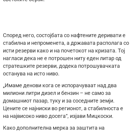
Според него, состојбата со нафтените деривати е
стабилна и непроменета, а државата располага со
исти резерви како и на почетокот на кризата. Тој
нагласи дека не е потрошен ниту еден литар од
стратешките резерви, додека потрошувачката
останува на исто ниво.
„Имаме денови кога се испорачуваат над два
милиони литри дизел и бензин – не само за
домашниот пазар, туку и за соседните земји.
Цените се најниски во регионот, а стабилноста е
на највисоко ниво досега“, изјави Мицкоски.
Како дополнителна мерка за заштита на