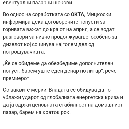
евентуални пазарни шокови.
Во однос на соработката со
ОКТА
, Мицкоски
информира дека договорените попусти за
горивата важат до крајот на април, а се водат
разговори за нивно продолжување, особено за
дизелот кој сочинува најголем дел од
потрошувачката.
„Ќе се обидеме да обезбедиме дополнителен
попуст, барем уште еден денар по литар“, рече
премиерот.
Со ваквите мерки, Владата се обидува да го
ублажи ударот од глобалната енергетска криза и
да ја одржи ценовната стабилност на домашниот
пазар, барем на краток рок.