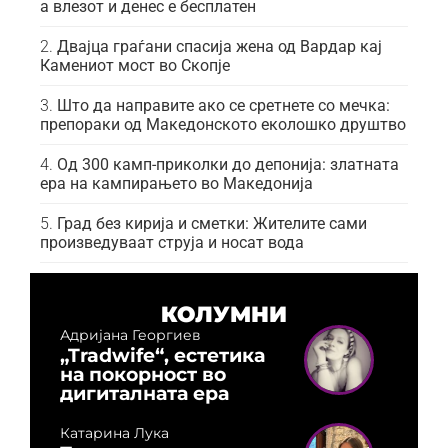
а влезот и денес е бесплатен
Двајца граѓани спасија жена од Вардар кај
Камениот мост во Скопје
Што да направите ако се сретнете со мечка:
препораки од Македонското еколошко друштво
Од 300 камп-приколки до депонија: златната
ера на кампирањето во Македонија
Град без кирија и сметки: Жителите сами
произведуваат струја и носат вода
КОЛУМНИ
Адријана Георгиев
„Tradwife“, естетика
на покорност во
дигиталната ера
Катарина Лука