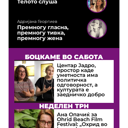
Телото слуша
Адријана Георгиев
Премногу гласна,
премногу тивка,
премногу жена
БОЦКАМЕ ВО САБОТА
Центар Јадро,
простор каде
уметноста има
политичка
одговорност, а
културата е
заедничко добро
НЕДЕЛЕН ТРН
Ана Опачиќ за
Оhrid Beach Film
Festival: „Охрид во