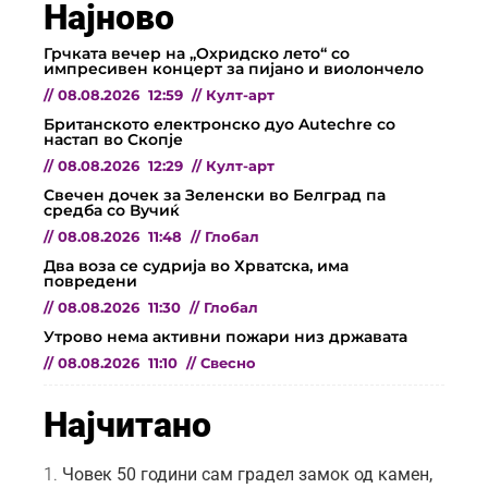
Најново
Грчката вечер на „Охридско лето“ со
импресивен концерт за пијано и виолончело
//
08.08.2026
12:59
//
Култ-арт
Британското електронско дуо Autechre со
настап во Скопје
//
08.08.2026
12:29
//
Култ-арт
Свечен дочек за Зеленски во Белград па
средба со Вучиќ
//
08.08.2026
11:48
//
Глобал
Два воза се судрија во Хрватска, има
повредени
//
08.08.2026
11:30
//
Глобал
Утрово нема активни пожари низ државата
//
08.08.2026
11:10
//
Свесно
Најчитано
Човек 50 години сам градел замок од камен,