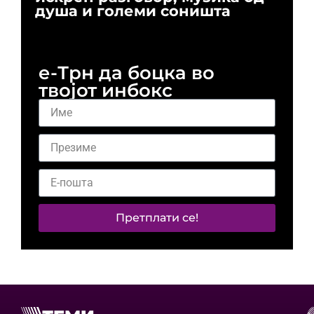
душа и големи соништа
За
и 
е-Трн да боцка во
твојот инбокс
Претплати се!