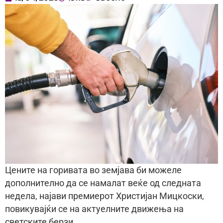
Цените на горивата во земјава би можеле
дополнително да се намалат веќе од следната
недела, најави премиерот Христијан Мицкоски,
повикувајќи се на актуелните движења на
светските берзи.