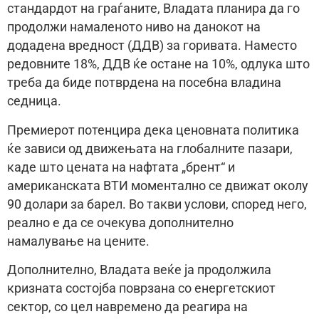
стандардот на граѓаните, Владата планира да го
продолжи намаленото ниво на данокот на
додадена вредност (ДДВ) за горивата. Наместо
редовните 18%, ДДВ ќе остане на 10%, одлука што
треба да биде потврдена на посебна владина
седница.
Премиерот потенцира дека ценовната политика
ќе зависи од движењата на глобалните пазари,
каде што цената на нафтата „брент“ и
американската ВТИ моментално се движат околу
90 долари за барел. Во такви услови, според него,
реално е да се очекува дополнително
намалување на цените.
Дополнително, Владата веќе ја продолжила
кризната состојба поврзана со енергетскиот
сектор, со цел навремено да реагира на