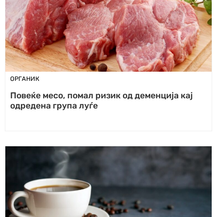
ОРГАНИК
Повеќе месо, помал ризик од деменција кај
одредена група луѓе