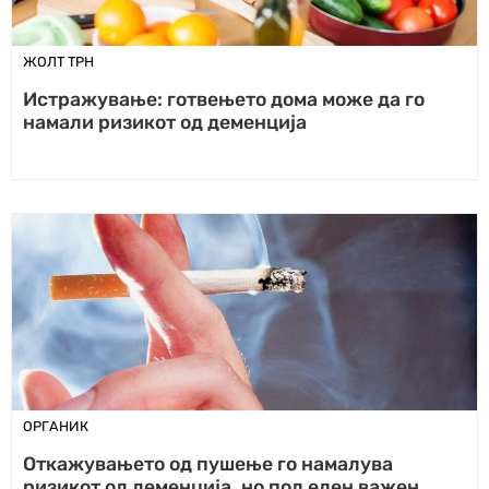
ЖОЛТ ТРН
Истражување: готвењето дома може да го
намали ризикот од деменција
ОРГАНИК
Откажувањето од пушење го намалува
ризикот од деменција, но под еден важен