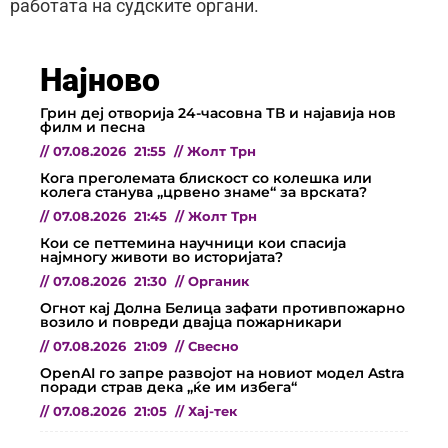
работата на судските органи.
Најново
Грин деј отворија 24-часовна ТВ и најавија нов
филм и песна
//
07.08.2026
21:55
//
Жолт Трн
Кога преголемата блискост со колешка или
колега станува „црвено знаме“ за врската?
//
07.08.2026
21:45
//
Жолт Трн
Кои се петтемина научници кои спасија
најмногу животи во историјата?
//
07.08.2026
21:30
//
Органик
Огнот кај Долна Белица зафати противпожарно
возило и повреди двајца пожарникари
//
07.08.2026
21:09
//
Свесно
OpenAI го запре развојот на новиот модел Astra
поради страв дека „ќе им избега“
//
07.08.2026
21:05
//
Хај-тек