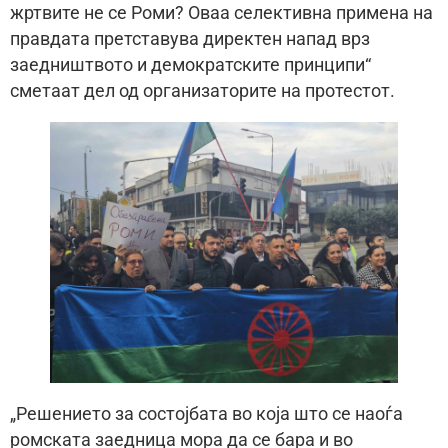
жртвите не се Роми? Оваа селективна примена на
правдата претставува директен напад врз
заедништвото и демократските принципи“
сметаат дел од организаторите на протестот.
„Решението за состојбата во која што се наоѓа
ромската заедница мора да се бара и во