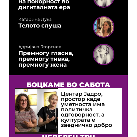
на покорност во
дигиталната ера
Катарина Лука
Телото слуша
Адријана Георгиев
Премногу гласна,
премногу тивка,
премногу жена
БОЦКАМЕ ВО САБОТА
Центар Јадро,
простор каде
уметноста има
политичка
одговорност, а
културата е
заедничко добро