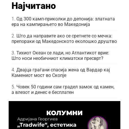
Најчитано
Од 300 камп-приколки до депонија: златната
ера на кампирањето во Македонија
Што да направите ако се сретнете со мечка:
препораки од Македонското еколошко друштво
Тихиот Океан се лади, но Атлантикот врие:
Што носи необичниот климатски пресврт?
Двајца граѓани спасија жена од Вардар кај
Камениот мост во Скопје
Човек 50 години сам градел замок од камен,
а влезот и денес е бесплатен
КОЛУМНИ
Адријана Георгиев
„Tradwife“, естетика