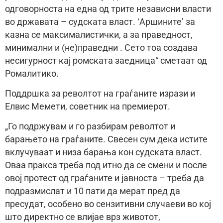
одговорноста на една од трите независни власти
во државата – судската власт. ‘Аршините’ за
казна се максималистички, а за праведност,
минимални и (не)праведни . Сето тоа создава
несигурност кај ромската заедница“ сметаат од
Ромалитико.
Поддршка за револтот на граѓаните изрази и
Елвис Мемети, советник на премиерот.
„Го подржувам и го разбирам револтот и
барањето на граѓаните. Свесен сум дека истите
вклучуваат и низа барања кон судската власт.
Оваа пракса треба под итно да се смени и после
овој протест од граѓаните и јавноста – треба да
подразмислат и 10 пати да мерат пред да
пресудат, особено во сензитивни случаеви во кој
што директно се влијае врз животот,