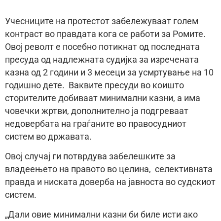
Учесниците на протестот забележуваат голем
контраст во правдата кога се работи за Ромите.
Овој револт е посебно потикнат од последната
пресуда од надлежната судијка за изречената
казна од 2 години и 3 месеци за усмртување на 10
годишно дете. Ваквите пресуди во коишто
сторителите добиваат минимални казни, а има
човечки жртви, дополнително ја подгреваат
недовербата на граѓаните во правосудниот
систем во државата.
Овој случај ги потврдува забелешките за
владеењето на правото во целина, селективната
правда и ниската доверба на јавноста во судскиот
систем.
„Дали овие минимални казни би биле исти ако