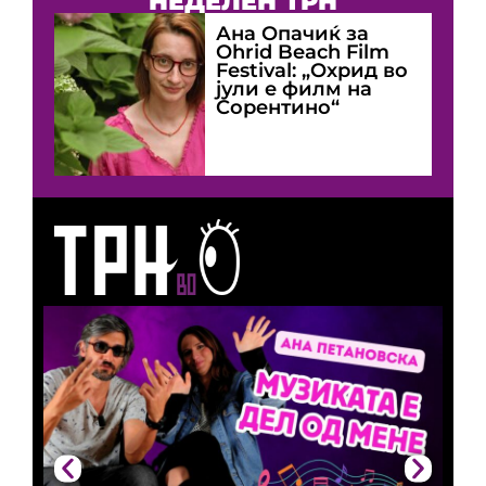
НЕДЕЛЕН ТРН
Ана Опачиќ за
Оhrid Beach Film
Festival: „Охрид во
јули е филм на
Сорентино“