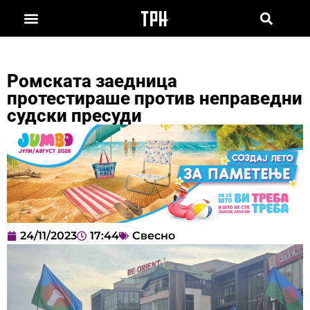
Ромската заедница
протестираше против неправедни
судски пресуди
24/11/2023
17:44
Свесно