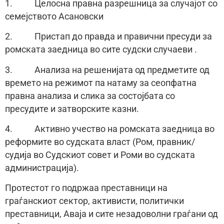
1. Целосна правна разрешница за случајот со
семејството Асановски
2. Пристап до правда и правични пресуди за
ромската заедница во сите судски случаеви .
3. Анализа на решенијата од предметите од
времето на режимот па натаму за сеопфатна
правна анализа и слика за состојбата со
пресудите и затворските казни.
4. Активно учество на ромската заедница во
реформите во судската власт (Ром, правник/
судија во Судскиот совет и Роми во судската
администрација).
Протестот го подржаа преставници на
граѓанскиот сектор, активисти, политички
преставници, Аваја и сите незадоволни граѓани од