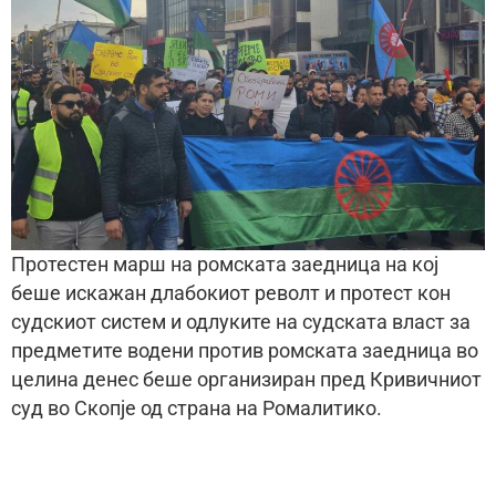
Протестен марш на ромската заедница на кој
беше искажан длабокиот револт и протест кон
судскиот систем и одлуките на судската власт за
предметите водени против ромската заедница во
целина денес беше организиран пред Кривичниот
суд во Скопје од страна на Ромалитико.