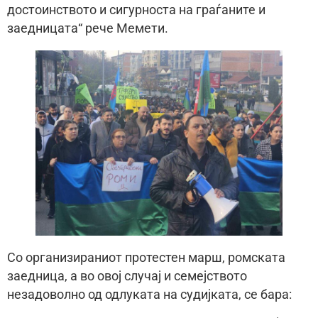
достоинството и сигурноста на граѓаните и
заедницата“ рече Мемети.
Со организираниот протестен марш, ромската
заедница, а во овој случај и семејството
незадоволно од одлуката на судијката, се бара: