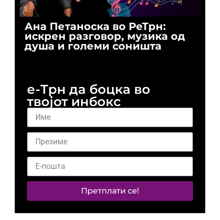
Ана Петаноска во РеТрн:
Ри
искрен разговор, музика од
го
душа и големи соништа
За
и 
е-Трн да боцка во
твојот инбокс
Претплати се!