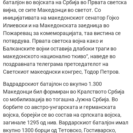
баталјон во војската на Србија во Првата светска
вијна, се сите Македонци во светот. Со
иницијативата на македонскиот сенатор Гојко
Илиевски и на Македонската заедница во
Пожаревац за комеморацијата, таа вистина се
потврдува. Првата светска војна како и
Балканските војни оставија длабоки траги во
македонското национално ткиво“, наведе во
поздравната телеграма претседателот на
Светскиот макеоднски конгрес, Тодор Петров.
Вадрадрскиот батајлон со вкупно 1.300
Македонци бил формиран во Кралството Србија
со мобилизација во тогашна Јужна Србија. Во
борбите со австро-унгарската и германската
војска, борејќи се во состав на српската војска,
загинале 1295 од нив. Вардарскиот баталјон имал
вкупно 1300 борци од Тетовско, Гостиварско,