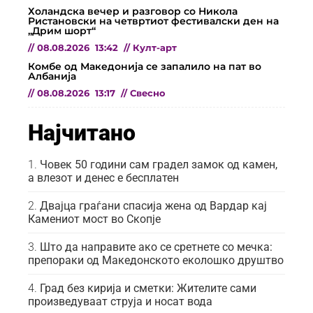
Холандска вечер и разговор со Никола
Ристановски на четвртиот фестивалски ден на
„Дрим шорт“
//
08.08.2026
13:42
//
Култ-арт
Комбе од Македонија се запалило на пат во
Албанија
//
08.08.2026
13:17
//
Свесно
Најчитано
Човек 50 години сам градел замок од камен,
а влезот и денес е бесплатен
Двајца граѓани спасија жена од Вардар кај
Камениот мост во Скопје
Што да направите ако се сретнете со мечка:
препораки од Македонското еколошко друштво
Град без кирија и сметки: Жителите сами
произведуваат струја и носат вода