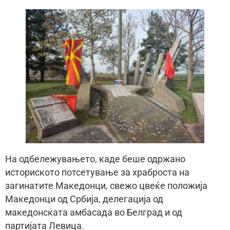
На одбележувањето, каде беше одржано
историското потсетување за храброста на
загинатите Македонци, свежо цвеќе положија
Македонци од Србија, делегација од
македонската амбасада во Белград и од
партијата Левица.