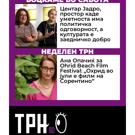
Центар Јадро,
простор каде
уметноста има
политичка
одговорност, а
културата е
заедничко добро
НЕДЕЛЕН ТРН
Ана Опачиќ за
Оhrid Beach Film
Festival: „Охрид во
јули е филм на
Сорентино“