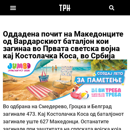
Оддадена почит на Македонците
од Вардарскиот баталјон кои
загинаа во Првата светска војна
кај Костолачка Коса, во Србија
Во одбрана на Смедерево, Гроцка и Белград
загинале 473. Кај Костолачка Коса од баталјонот
загинале уште 627 Македонци. Останатите
загинале при заштитата на српската војска која