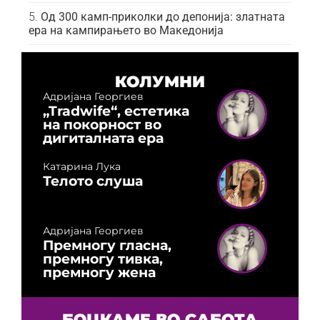
Од 300 камп-приколки до депонија: златната
ера на кампирањето во Македонија
КОЛУМНИ
Адријана Георгиев
„Tradwife“, естетика
на покорност во
дигиталната ера
Катарина Лука
Телото слуша
Адријана Георгиев
Премногу гласна,
премногу тивка,
премногу жена
БОЦКАМЕ ВО САБОТА