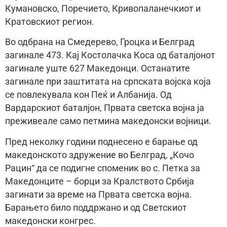
Кумановско, Поречието, Кривопаланечкиот и
Кратовскиот регион.
Во одбрана на Смедерево, Гроцка и Белград
загинале 473. Кај Костолачка Коса од баталјонот
загинале уште 627 Македонци. Останатите
загинале при заштитата на српската војска која
се повлекувала кон Пеќ и Албанија. Од
Вардарскиот баталјон, Првата светска војна ја
преживеале само петмина македонски војници.
Пред неколку години поднесено е барање од
македонското здружение во Белград, „Кочо
Рацин“ да се подигне споменик во с. Петка за
Македонците – борци за Кралството Србија
загинати за време на Првата светска војна.
Барањето било поддржано и од Светскиот
македонски конгрес.