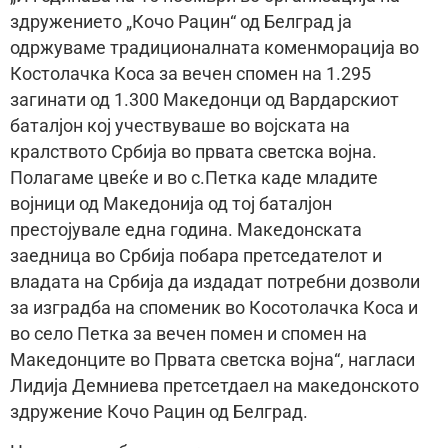
здружението „Кочо Рацин“ од Белград ја
одржуваме традиционалната коменморација во
Костолачка Коса за вечен спомен на 1.295
загинати од 1.300 Македонци од Вардарскиот
баталјон кој учествуваше во војската на
кралството Србија во првата светска војна.
Полагаме цвеќе и во с.Петка каде младите
војници од Македонија од тој баталјон
престојувале една година. Македонската
заедница во Србија побара претседателот и
владата на Србија да издадат потребни дозволи
за изградба на споменик во Косотолачка Коса и
во село Петка за вечен помен и спомен на
Македонците во Првата светска војна“, нагласи
Лидија Демниева претсетдаел на македонското
здружение Кочо Рацин од Белград.