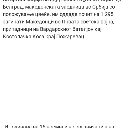
Белград, македонската заедница во Србија со
положување цвеќе, им оддаде почит на 1.295
загинати Македонци во Првата светска војна,
припадници на Вардарскиот баталјон кај
Костолачка Коса крај Пожаревац.
„И годинава на 15 ноември во организација на