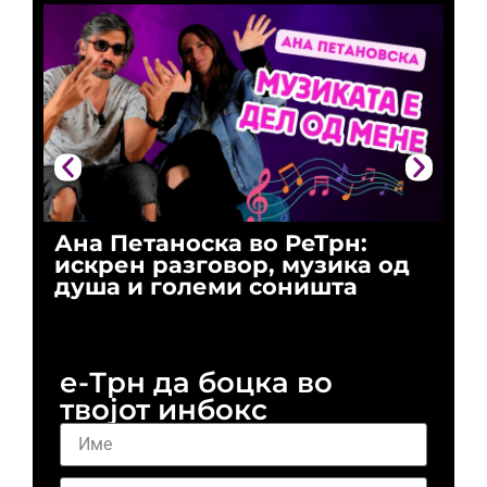
Ана Петаноска во РеТрн:
Ри
искрен разговор, музика од
го
душа и големи соништа
За
и 
е-Трн да боцка во
твојот инбокс