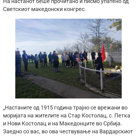
На настанот беше прочитано и писмо упатено од
Светскиот македонски конгрес.
„Настаните од 1915 година трајно се врежани во
моријата на жителите на Стар Костолац, с. Петка
и Нови Костолац и на Македонците во Србија.
Заедно со вас, во ова чествување на Вардарскиот