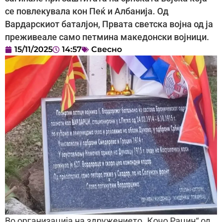
се повлекувала кон Пеќ и Албанија. Од
Вардарскиот баталјон, Првата светска војна од ја
преживеале само петмина македонски војници.
15/11/2025
14:57
Свесно
Во организација на здружението „Кочо Рацин“ од