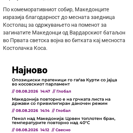
По комеморативниот собир, Македонците
изразија благодарност до месната заедница
Костолац за одржувањето на поменот за
загинатите Македонци од Вардарскиот батаљон
во Првата светска војна во битката кај месноста
Костолачка Коса.
Најново
Опозициски пратеници го гаѓаа Курти со јајца
во косовскиот парламент
//
08.08.2026
14:47
//
Глобал
Македонија повторно е на грчката листа на
држави со привилигиран даночен режим
//
08.08.2026
14:14
//
Глобал
Пекол над Македонија: Црвен топлотен бран,
температурите повторно над 40°C
//
08.08.2026
14:12
//
Свесно