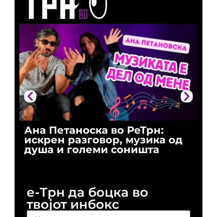
Ана Петаноска во РеТрн:
Ри
искрен разговор, музика од
го
душа и големи соништа
За
и 
е-Трн да боцка во
твојот инбокс