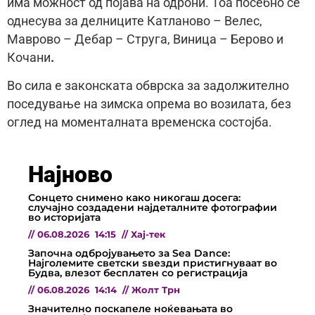
има можност од појава на одрони. Тоа посебно се
однесува за делниците Катланово – Велес,
Маврово – Дебар – Струга, Виница – Берово и
Кочани
.
Во сила е законската обврска за задолжително
поседување на зимска опрема во возилата, без
оглед на моменталната временска состојба.
Најново
Сонцето снимено како никогаш досега:
случајно создадени најдеталните фотографии
во историјата
//
06.08.2026
14:15
//
Хај-тек
Започна одбројувањето за Sea Dance:
Најголемите светски ѕвезди пристигнуваат во
Будва, влезот бесплатен со регистрација
//
06.08.2026
14:14
//
Жолт Трн
Значително поскапеле ноќевањата во