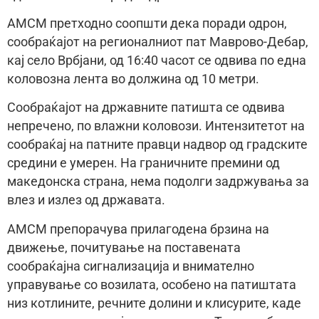
АМСМ претходно соопшти дека поради одрон,
сообраќајот на регионалниот пат Маврово-Дебар,
кај село Врбјани, од 16:40 часот се одвива по една
коловозна лента во должина од 10 метри.
Сообраќајот на државните патишта се одвива
непречено, по влажни коловози. Интензитетот на
сообраќај на патните правци надвор од градските
средини е умерен. На граничните премини од
македонска страна, нема подолги задржувања за
влез и излез од државата.
АМСМ препорачува прилагодена брзина на
движење, почитување на поставената
сообраќајна сигнализација и внимателно
управување со возилата, особено на патиштата
низ котлините, речните долини и клисурите, каде