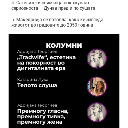
Сателитски снимки ја покажуваат
сериозноста – Дунав пред и по сушата
Македонија се потопла: како ќе изгледа
животот во градовите до 2050 година
КОЛУМНИ
Адријана Георгиев
„Tradwife“, естетика
на покорност во
дигиталната ера
Катарина Лука
Телото слуша
Адријана Георгиев
Премногу гласна,
премногу тивка,
премногу жена