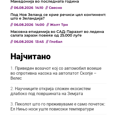
Македонија во последната година
//
06.08.2026
14:10
//
Свесно
Под Нов Зеланд се крие речиси цел континент:
што е Зеландија?
//
06.08.2026
14:00
//
Жолт Трн
Масовна епидемија во САД: Паразит во ледена
салата зарази повеќе од 25.000 луѓе
//
06.08.2026
13:45
//
Глобал
Најчитано
Приведен возачот кој со автомобил возеше
во спротивна насока на автопатот Скопје –
Велес
Научниците открија сложен екосистем
длабоко под површината на Земјата
Пеколот што го преживуваме е само почеток:
Ел Нињо носи уште повисоки температури