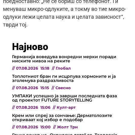
поедноставно: „Не се бориш со телефонот. Ги
менуваш микро-одлуките, а токму во тие микро-
одлуки лежи целата наука и целата зависност“,
тврди тој.
Најново
Германија воведува вонредни мерки поради
ниските нивоа на реките
//
07.08.2026
15:18
//
Глобал
Топлотниот бран ги исцрпува хормоните и ја
зголемува раздразливоста
//
07.08.2026
15:15
//
Свесно
УМПАКИ успешно ја заврши последната фаза
од проектот FUTURE STORYTELLING
//
07.08.2026
15:06
//
Култ-арт
Крем или спреј за сончање: Дерматолозите
откриваат кој избор е подобар
//
07.08.2026
15:00
//
Жолт Трн