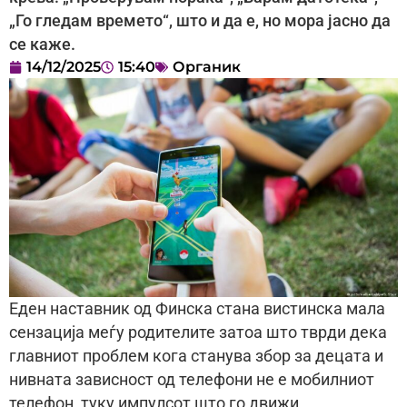
„Го гледам времето“, што и да е, но мора јасно да
се каже.
14/12/2025
15:40
Органик
Еден наставник од Финска стана вистинска мала
сензација меѓу родителите затоа што тврди дека
главниот проблем кога станува збор за децата и
нивната зависност од телефони не е мобилниот
телефон, туку импулсот што го движи.