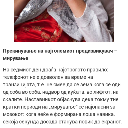
Прекинување на најголемиот предизвикувач –
мирување
На седмиот ден доаѓа најстрогото правило:
телефонот не е дозволен за време на
транзицијата, т.е. не смее да се зема кога се оди
од соба во соба, надвор од куќата, во лифтот, на
скалите. Наставникот објаснува дека токму тие
кратки периоди на „мирување“ се најопасни за
мозокот: кога веќе е формирана лоша навика,
секоја секунда досада станува повик до екранот.