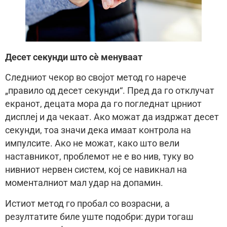
Десет секунди што сè менуваат
Следниот чекор во својот метод го нарече
„правило од десет секунди“. Пред да го отклучат
екранот, децата мора да го погледнат црниот
дисплеј и да чекаат. Ако можат да издржат десет
секунди, тоа значи дека имаат контрола на
импулсите. Ако не можат, како што вели
наставникот, проблемот не е во нив, туку во
нивниот нервен систем, кој се навикнал на
моменталниот мал удар на допамин.
Истиот метод го пробал со возрасни, а
резултатите биле уште подобри: дури тогаш