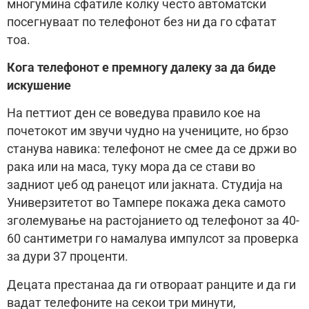
многумина сфатиле колку често автоматски
посегнуваат по телефонот без ни да го сфатат
тоа.
Кога телефонот е премногу далеку за да биде
искушение
На петтиот ден се воведува правило кое на
почетокот им звучи чудно на учениците, но брзо
станува навика: телефонот не смее да се држи во
рака или на маса, туку мора да се стави во
задниот џеб од ранецот или јакната. Студија на
Универзитетот во Тампере покажа дека самото
зголемување на растојанието од телефонот за 40-
60 сантиметри го намалува импулсот за проверка
за дури 37 проценти.
Децата престанаа да ги отвораат ранците и да ги
вадат телефоните на секои три минути,