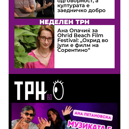
одговорност, а
културата е
заедничко добро
НЕДЕЛЕН ТРН
Ана Опачиќ за
Оhrid Beach Film
Festival: „Охрид во
јули е филм на
Сорентино“