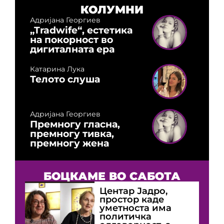
КОЛУМНИ
Адријана Георгиев
„Tradwife“, естетика
на покорност во
дигиталната ера
Катарина Лука
Телото слуша
Адријана Георгиев
Премногу гласна,
премногу тивка,
премногу жена
БОЦКАМЕ ВО САБОТА
Центар Јадро,
простор каде
уметноста има
политичка