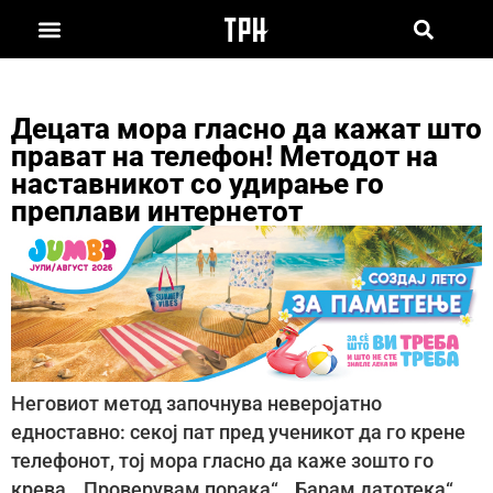
Децата мора гласно да кажат што
прават на телефон! Методот на
наставникот со удирање го
преплави интернетот
Неговиот метод започнува неверојатно
едноставно: секој пат пред ученикот да го крене
телефонот, тој мора гласно да каже зошто го
крева. „Проверувам порака“, „Барам датотека“,