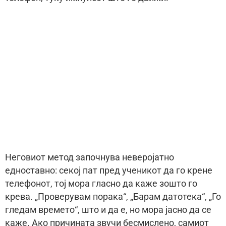
Неговиот метод започнува неверојатно
едноставно: секој пат пред ученикот да го крене
телефонот, тој мора гласно да каже зошто го
крева. „Проверувам порака“, „Барам датотека“, „Го
гледам времето“, што и да е, но мора јасно да се
каже. Ако причината звучи бесмислено, самиот