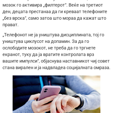
мозок го активира „филтерот“. Веќе на третиот
ден, децата престанаа да ги креваат телефоните
„без врска“, само затоа што мораа да кажат што
прават.
„Телефонот не ја уништува дисциплината, тој го
уништува циклусот на допамин. За да го
ослободите мозокот, не треба да го тргнете
екранот, туку да ја вратите контролата врз
вашите импулси“, објаснува наставникот чиј совет
стана вирален и ја надвладеа социјалната омраза.