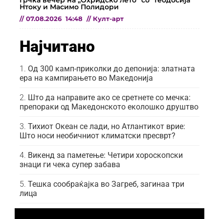
Грчка вечер на „Охридско лето“ со Теодосија
Нтоку и Масимо Полидори
//
07.08.2026
14:48
//
Култ-арт
Најчитано
Од 300 камп-приколки до депонија: златната
ера на кампирањето во Македонија
Што да направите ако се сретнете со мечка:
препораки од Македонското еколошко друштво
Тихиот Океан се лади, но Атлантикот врие:
Што носи необичниот климатски пресврт?
Викенд за паметење: Четири хороскопски
знаци ги чека супер забава
Тешка сообраќајка во Загреб, загинаа три
лица