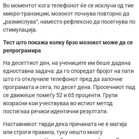
Во моментот кога телефонот ќе се исклучи од тие
микро-транзиции, мозокот почнува повторно да
„размислува“, наместо рефлексно да посегнува по
стимулација.
Тест што покажа колку брзо мозокот може да се
репрограмира
На десеттиот ден, на учениците им беше дадена
едноставна задача: да го споредат бројот на пати
што го отклучиле телефонот пред да започне
програмата и сега, по десет дена. Просечниот пад
се движеше помеѓу 52 и 65 проценти. Групи
возрасни кои учествуваа во истиот метод
постигнаа речиси идентични резултати.
Наставникот тврди дека причината не е магија
или строги правила, туку нешто многу