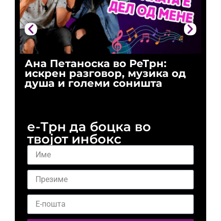
Ана Петаноска во РеТрн:
Ри
искрен разговор, музика од
го
душа и големи соништа
За
и 
е-Трн да боцка во
твојот инбокс