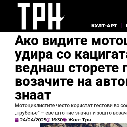
КУЛТ-АРТ
Ако видите мото
удира со кацигат
веднаш сторете г
возачите на авт
знаат
Мотоциклистите често користат гестови во со
„трубење“ – еве што тие значат и зошто возач
24/04/2025
16:30
Жолт Трн