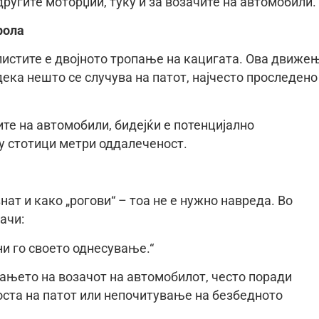
ругите моторџии, туку и за возачите на автомобили.
рола
листите е двојното тропање на кацигата. Ова движе
 дека нешто се случува на патот, најчесто проследено
ите на автомобили, бидејќи е потенцијално
у стотици метри оддалеченост.
ат и како „рогови“ – тоа не е нужно навреда. Во
ачи:
ни го своето однесување.“
вањето на возачот на автомобилот, често поради
оста на патот или непочитување на безбедното