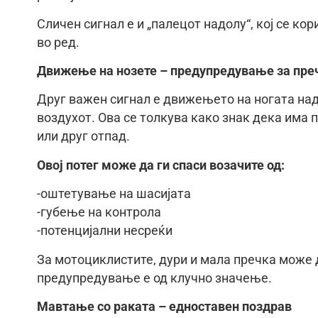
Сличен сигнал е и „палецот надолу“, кој се кор
во ред.
Движење на нозете – предупредување за пре
Друг важен сигнал е движењето на ногата над
воздухот. Ова се толкува како знак дека има 
или друг отпад.
Овој потег може да ги спаси возачите од:
-оштетување на шасијата
-губење на контрола
-потенцијални несреќи
За мотоциклистите, дури и мала пречка може 
предупредување е од клучно значење.
Мавтање со раката – едноставен поздрав