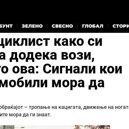
БУНТ
ЗЕЛЕНО
СВЕСНО
ГЛОБАЛ
СТОР
циклист како си
а додека вози,
о ова: Сигнали кои
омобили мора да
обраќајот – тропање на кацигата, движење на ногат
ите мора да ги знаат.