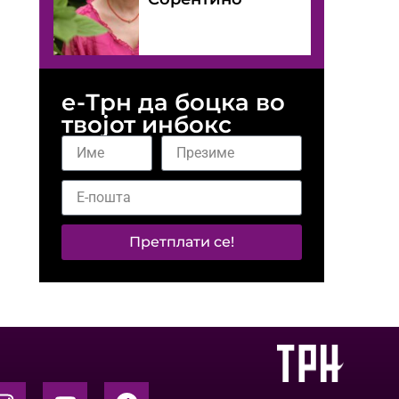
е-Трн да боцка во
твојот инбокс
Претплати се!