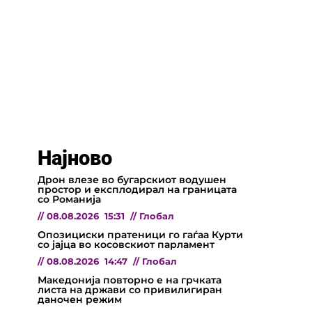
Најново
Дрон влезе во бугарскиот водушен
простор и експлодирал на границата
со Романија
//
08.08.2026
15:31
//
Глобал
Опозициски пратеници го гаѓаа Курти
со јајца во косовскиот парламент
//
08.08.2026
14:47
//
Глобал
Македонија повторно е на грчката
листа на држави со привилигиран
даночен режим