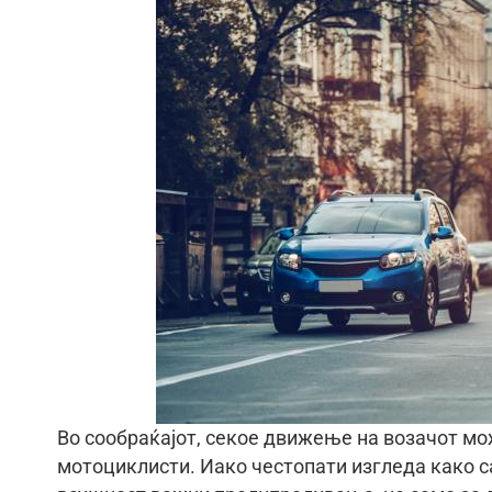
Во сообраќајот, секое движење на возачот мож
мотоциклисти. Иако честопати изгледа како са