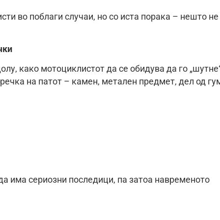
исти во поблаги случаи, но со иста порака – нешто не
чки
олу, како мотоциклистот да се обидува да го „шутне
пречка на патот – камен, метален предмет, дел од гу
да има сериозни последици, па затоа навременото