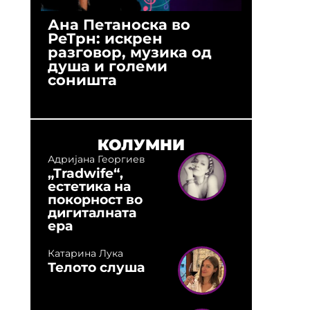
Ана Петаноска во
Ристо 
РеТрн: искрен
(Арханг
разговор, музика од
години
душа и големи
студио:
соништа
музика,
оловни
КОЛУМНИ
Адријана Георгиев
„Tradwife“,
естетика на
покорност во
дигиталната
ера
Катарина Лука
Телото слуша