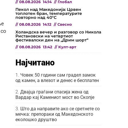
//
08.08.2026
14:14
//
Глобал
Пекол над Македонија: Црвен
топлотен бран, температурите
повторно над 40°C
ње
//
08.08.2026
14:12
//
Свесно
 со
Холандска вечер и разговор со Никола
Ристановски на четвртиот
фестивалски ден на „Дрим шорт“
//
08.08.2026
13:42
//
Култ-арт
Најчитано
Човек 50 години сам градел замок
од камен, а влезот и денес е бесплатен
Двајца граѓани спасија жена од
Вардар кај Камениот мост во Скопје
Што да направите ако се сретнете со
мечка: препораки од Македонското
еколошко друштво