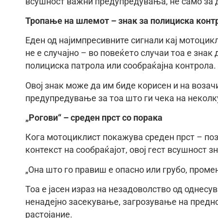
всушност важни предупредувања, не само за д
Тропање на шлемот – знак за полициска конт
Еден од најимпресивните сигнали кај мотоцик
не е случајно – во повеќето случаи тоа е знак
полициска патрола или сообраќајна контрола.
Овој знак може да им биде корисен и на возач
предупредување за тоа што ги чека на неколк
„Рогови“ – среден прст со порака
Кога мотоциклист покажува среден прст – позн
контекст на сообраќајот, овој гест всушност зн
„Она што го правиш е опасно или грубо, проме
Тоа е јасен израз на незадоволство од однесу
ненадејно засекување, загрозување на предн
растојание.