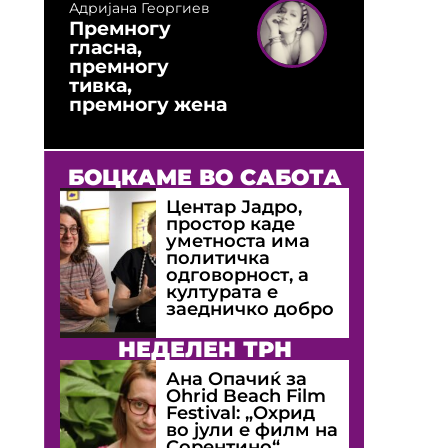
Адријана Георгиев
Премногу
гласна,
премногу
тивка,
премногу жена
БОЦКАМЕ ВО САБОТА
Центар Јадро,
простор каде
уметноста има
политичка
одговорност, а
културата е
заедничко добро
НЕДЕЛЕН ТРН
Ана Опачиќ за
Оhrid Beach Film
Festival: „Охрид
во јули е филм на
Сорентино“