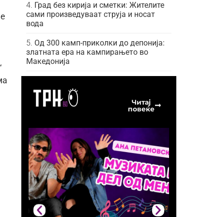
Град без кирија и сметки: Жителите
сами произведуваат струја и носат
 е
вода
Од 300 камп-приколки до депонија:
златната ера на кампирањето во
Македонија
“
ма
Читај
повеќе