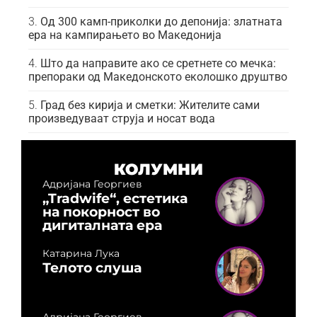
Од 300 камп-приколки до депонија: златната
ера на кампирањето во Македонија
Што да направите ако се сретнете со мечка:
препораки од Македонското еколошко друштво
Град без кирија и сметки: Жителите сами
произведуваат струја и носат вода
КОЛУМНИ
Адријана Георгиев
„Tradwife“, естетика
на покорност во
дигиталната ера
Катарина Лука
Телото слуша
Адријана Георгиев