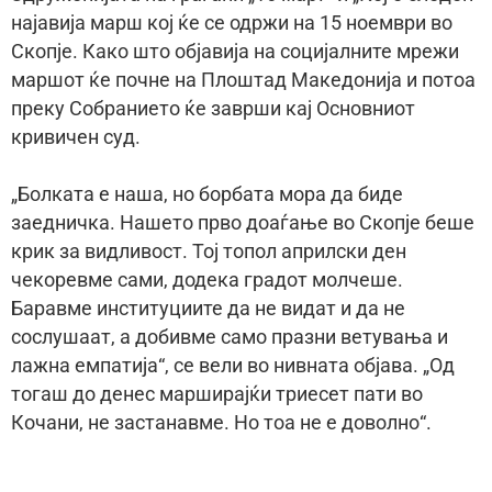
најавија марш кој ќе се одржи на 15 ноември во
Скопје. Како што објавија на социјалните мрежи
маршот ќе почне на Плоштад Македонија и потоа
преку Собранието ќе заврши кај Основниот
кривичен суд.
„Болката е наша, но борбата мора да биде
заедничка. Нашето прво доаѓање во Скопје беше
крик за видливост. Тој топол априлски ден
чекоревме сами, додека градот молчеше.
Баравме институциите да нe видат и да нe
сослушаат, а добивме само празни ветувања и
лажна емпатија“, се вели во нивната објава. „Од
тогаш до денес марширајќи триесет пати во
Кочани, не застанавме. Но тоа не е доволно“.