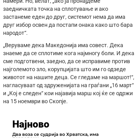
намери. Но, велат, „ако ја пронајдеме
заедничката точка на сплотување и ако
застанеме еден до друг, системот нема да има
друг избор освен да постапи онака како што бара
народот“.
„Веруваме дека Македонија има совест. Дека
знаеме да се сплотиме кога најмногу боли. И дека
сме подготвени, заедно, да се исправиме против
најголемото зло, корупцијата што им го одзеде
животот на нашите деца. Се гледаме на маршот!“,
нагласуваат од здруженијата на граѓани „16 март“
и „Кој е следен“ кои најавија марш кој ќе се одржи
на 15 ноември во Скопје.
Најново
Два воза се судрија во Хрватска, има