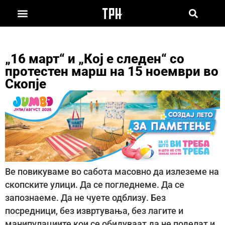
„16 март“ и „Кој е следен“ со
протестен марш на 15 ноември во
Скопје
Ве повикуваме во сабота масовно да излеземе на
скопските улици. Да се погледнеме. Да се
запознаеме. Да не чуете одблизу. Без
посредници, без извртувања, без лагите и
манипулациите кои се обидуваат да не поделат и