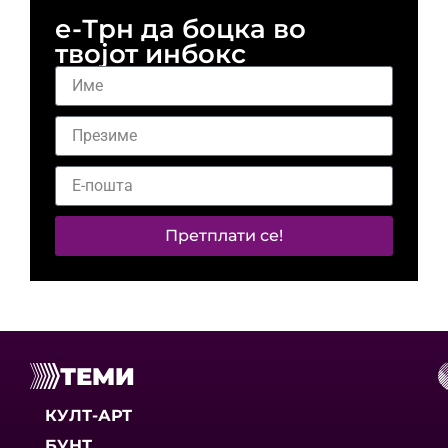
е-Трн да боцка во
твојот инбокс
Претплати се!
ТЕМИ
КУЛТ-АРТ
БУНТ