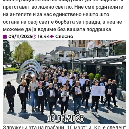
претстават во лажно светло. Ние сме родителите
на ангелите и за нас единствено нешто што
остана на овој свет е борбата за правда, а неа не
можеме да ја водиме без вашата поддршка
09/11/2025
18:44
Свесно
Здруженијата на граѓани „16 март“ и „Кој е следен“