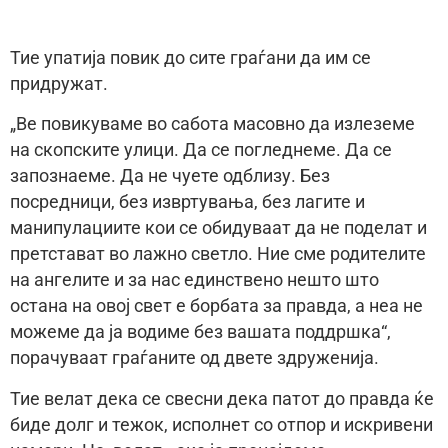
Тие упатија повик до сите граѓани да им се
придружат.
„Ве повикуваме во сабота масовно да излеземе
на скопските улици. Да се погледнеме. Да се
запознаеме. Да не чуете одблизу. Без
посредници, без извртувања, без лагите и
манипулациите кои се обидуваат да не поделат и
претстават во лажно светло. Ние сме родителите
на ангелите и за нас единствено нешто што
остана на овој свет е борбата за правда, а неа не
можеме да ја водиме без вашата поддршка“,
порачуваат граѓаните од двете здруженија.
Тие велат дека се свесни дека патот до правда ќе
биде долг и тежок, исполнет со отпор и искривени