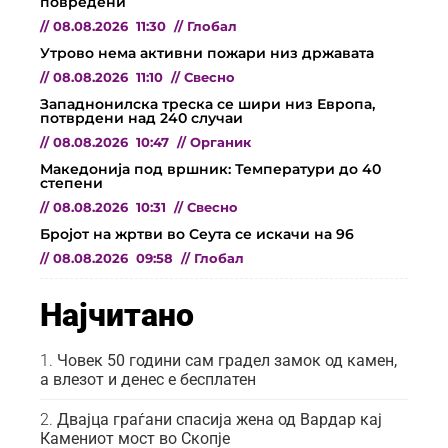
повредени
//
08.08.2026
11:30
//
Глобал
Утрово нема активни пожари низ државата
//
08.08.2026
11:10
//
Свесно
Западнонилска треска се шири низ Европа,
потврдени над 240 случаи
//
08.08.2026
10:47
//
Органик
Македонија под вршник: Температури до 40
степени
//
08.08.2026
10:31
//
Свесно
Бројот на жртви во Сеута се искачи на 96
//
08.08.2026
09:58
//
Глобал
Најчитано
Човек 50 години сам градел замок од камен,
а влезот и денес е бесплатен
Двајца граѓани спасија жена од Вардар кај
Камениот мост во Скопје