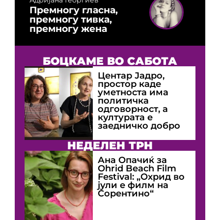
Премногу гласна,
премногу тивка,
премногу жена
БОЦКАМЕ ВО САБОТА
Центар Јадро,
простор каде
уметноста има
политичка
одговорност, а
културата е
заедничко добро
НЕДЕЛЕН ТРН
Ана Опачиќ за
Оhrid Beach Film
Festival: „Охрид во
јули е филм на
Сорентино“