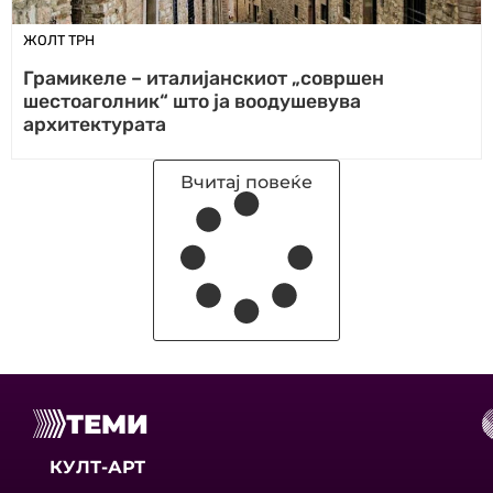
ЖОЛТ ТРН
Грамикеле – италијанскиот „совршен
шестоаголник“ што ја воодушевува
архитектурата
Вчитај повеќе
ТЕМИ
КУЛТ-АРТ