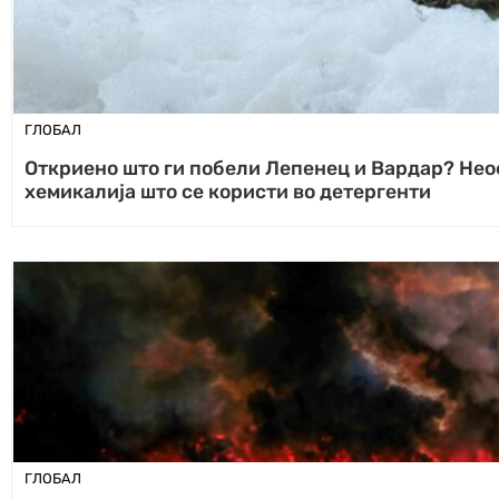
ГЛОБАЛ
Откриено што ги побели Лепенец и Вардар? Нео
хемикалија што се користи во детергенти
ГЛОБАЛ