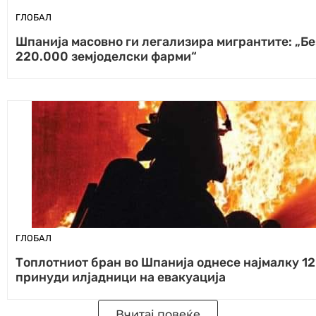
ГЛОБАЛ
Шпанија масовно ги легализира мигрантите: „Бе
220.000 земјоделски фарми“
ГЛОБАЛ
Топлотниот бран во Шпанија однесе најмалку 1
принуди илјадници на евакуација
Вчитај повеќе