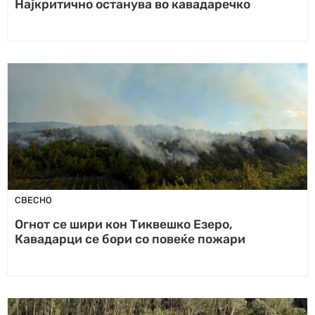
Најкритично останува во кавадаречко
СВЕСНО
Огнот се шири кон Тиквешко Езеро,
Кавадарци се бори со повеќе пожари