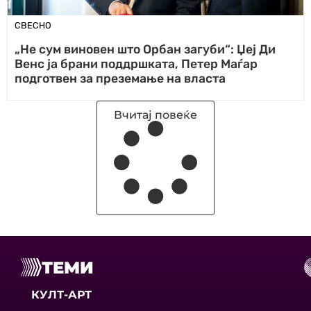
СВЕСНО
„Не сум виновен што Орбан загуби“: Џеј Ди
Венс ја брани поддршката, Петер Маѓар
подготвен за преземање на власта
Вчитај повеќе
ТЕМИ
КУЛТ-АРТ