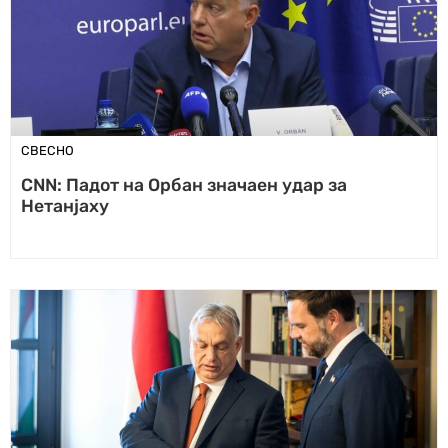
СВЕСНО
CNN: Падот на Орбан значаен удар за
Нетанјаху