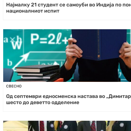
Најмалку 21 студент се самоуби во Индија по п
националниот испит
СВЕСНО
Од септември едносменска настава во „Димитар
шесто до деветто одделение