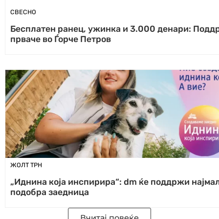
СВЕСНО
Бесплатен ранец, ужинка и 3.000 денари: Подд
прваче во Ѓорче Петров
ЖОЛТ ТРН
„Иднина која инспирира“: dm ќе поддржи најмал
подобра заедница
Вчитај повеќе