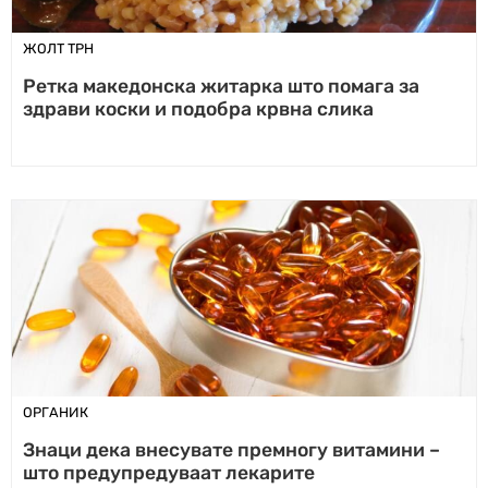
ЖОЛТ ТРН
Ретка македонска житарка што помага за
здрави коски и подобра крвна слика
ОРГАНИК
Знаци дека внесувате премногу витамини –
што предупредуваат лекарите