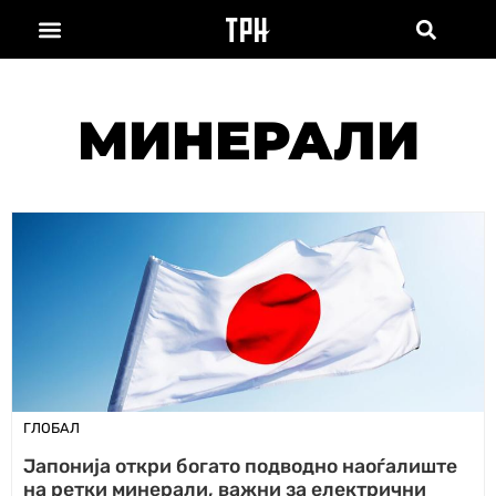
МИНЕРАЛИ
ГЛОБАЛ
Јапонија откри богато подводно наоѓалиште
на ретки минерали, важни за електрични