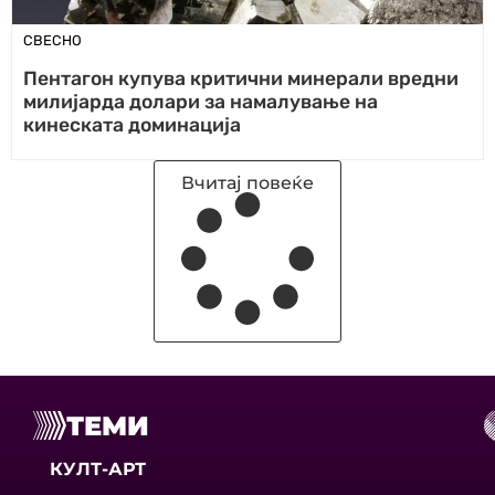
СВЕСНО
Пентагон купува критични минерали вредни
милијарда долари за намалување на
кинеската доминација
Вчитај повеќе
ТЕМИ
КУЛТ-АРТ