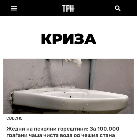
КРИЗА
СВЕСНО
Жедни на пеколни горештини: За 100.000
граѓани чаша чиста вода од чешма стана