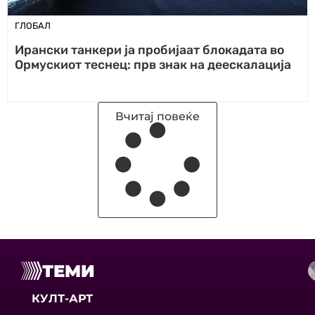
ГЛОБАЛ
Ирански танкери ја пробијаат блокадата во
Ормускиот теснец: прв знак на деескалација
Вчитај повеќе
ТЕМИ
КУЛТ-АРТ