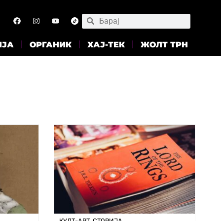
ИЈА
ОРГАНИК
ХАЈ-ТЕК
ЖОЛТ ТРН
КУЛТ-АРТ
,
СТОРИЈА