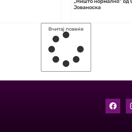
„Ништо нормално“ од
Јованоска
Вчитај повеќе