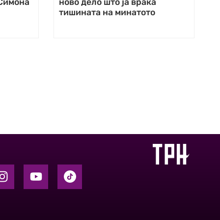
 Симона
ново дело што ја враќа
тишината на минатото