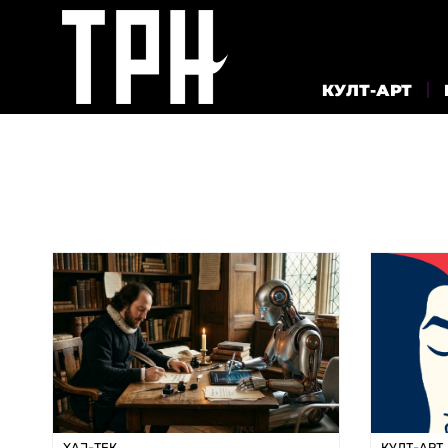
КУЛТ-АРТ
ХАЈ-ТЕК
КУЛТ-АРТ