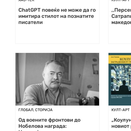
ChatGPT повеќе не може да го
,,Персе
имитира стилот на познатите
Сатрапи
писатели
македон
ГЛОБАЛ
,
СТОРИЈА
КУЛТ-АРТ
Од воените фронтови до
„Коулун
Нобелова награда:
новиот 