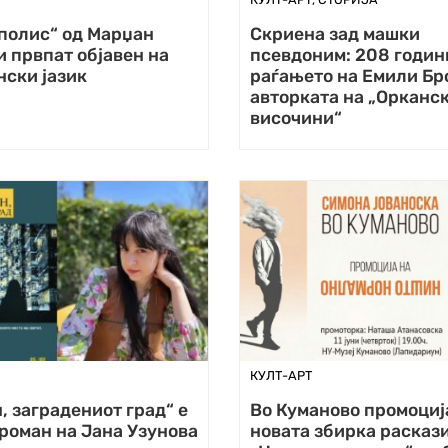
полис“ од Марџан
Скриена зад машки
 првпат објавен на
псевдоним: 208 годин
ски јазик
раѓањето на Емили Бр
авторката на „Орканс
височини“
КУЛТ-АРТ
, заградениот град“ е
Во Куманово промоциј
роман на Јана Узунова
новата збирка расказ