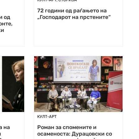
72 години од раѓањето на
и од
„Господарот на прстените“
онте,
ки
КУЛТ-АРТ
а на
Роман за спомените и
и
осаменоста: Дурацовски со