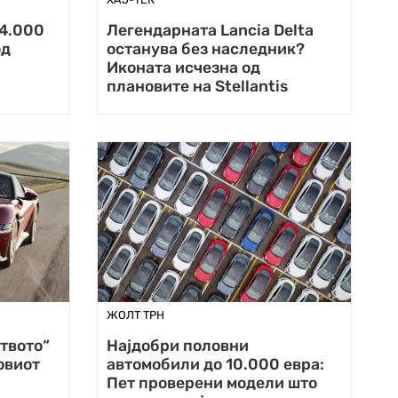
44.000
Легендарната Lancia Delta
од
останува без наследник?
Иконата исчезна од
плановите на Stellantis
ЖОЛТ ТРН
твото“
Најдобри половни
овиот
автомобили до 10.000 евра:
Пет проверени модели што