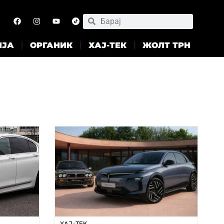
ИЈА
ОРГАНИК
ХАЈ-ТЕК
ЖОЛТ ТРН
ХАЈ-ТЕК