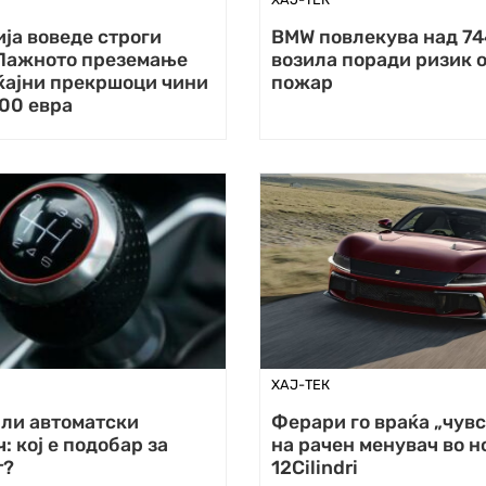
ја воведе строги
BMW повлекува над 7
 Лажното преземање
возила поради ризик 
ќајни прекршоци чини
пожар
00 евра
ХАЈ-ТЕК
или автоматски
Ферари го враќа „чувс
: кој е подобар за
на рачен менувач во н
т?
12Cilindri