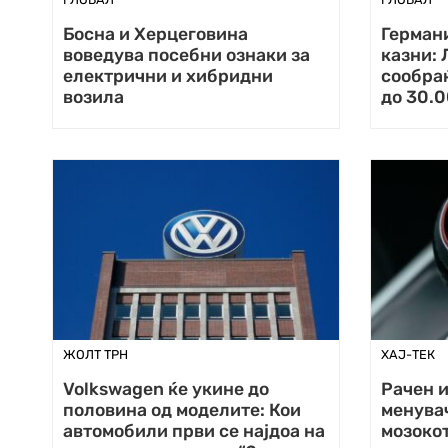
Босна и Херцеговина
Германи
воведува посебни ознаки за
казни:
електрични и хибридни
сообра
возила
до 30.0
ЖОЛТ ТРН
ХАЈ-ТЕК
Volkswagen ќе укине до
Рачен 
половина од моделите: Кои
менувач
автомобили први се најдоа на
мозоко