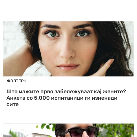
ЖОЛТ ТРН
Што мажите прво забележуваат кај жените?
Анкета со 5.000 испитаници ги изненади
сите