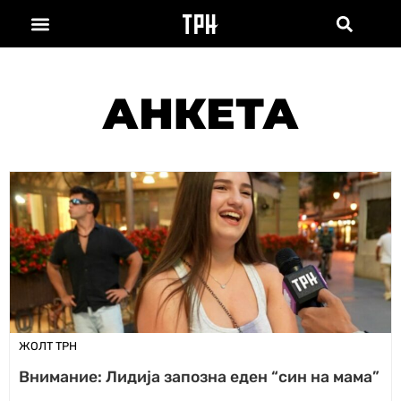
АНКЕТА
ЖОЛТ ТРН
Внимание: Лидија запозна еден “син на мама”