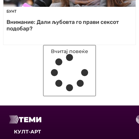
БУНТ
Внимание: Дали љубовта го прави сексот
подобар?
Вчитај повеќе
ТЕМИ
КУЛТ-АРТ