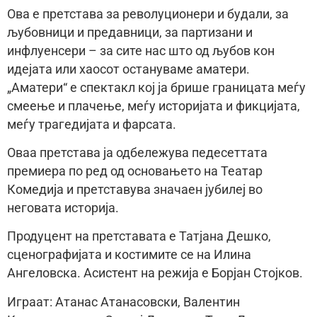
Ова е претстава за револуционери и будали, за
љубовници и предавници, за партизани и
инфлуенсери – за сите нас што од љубов кон
идејата или хаосот остануваме аматери.
„Аматери“ е спектакл кој ја брише границата меѓу
смеење и плачење, меѓу историјата и фикцијата,
меѓу трагедијата и фарсата.
Оваа претстава ја одбележува педесеттата
премиера по ред од основањето на Театар
Комедија и претставува значаен јубилеј во
неговата историја.
Продуцент на претставата е Татјана Дешко,
сценографијата и костимите се на Илина
Ангеловска. Асистент на режиja е Борjан Стоjков.
Играат: Атанас Атанасовски, Валентин