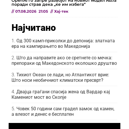
OpenAI го запре развојот на новиот модел Astra
поради страв дека „ќе им избега“
//
07.08.2026
21:05
//
Хај-тек
Најчитано
Од 300 камп-приколки до депонија: златната
ера на кампирањето во Македонија
Што да направите ако се сретнете со мечка:
препораки од Македонското еколошко друштво
Тихиот Океан се лади, но Атлантикот врие:
Што носи необичниот климатски пресврт?
Двајца граѓани спасија жена од Вардар кај
Камениот мост во Скопје
Човек 50 години сам градел замок од камен,
а влезот и денес е бесплатен