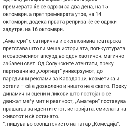
премиерата ќе се одржи за два дена, на 15
октомври, а претпремиерата утре, на 14
октомври, додека првата реприза ќе се одржи
задутре, на 16 октомври.
„Аматери“ е сатирична и експлозивна театарска
претстава што ги меша историјата, поп-културата
и современиот апсурд во еден хаотичен, магично-
забавен свет. Од Солунските атентати, преку
партизани во „Фортнајт“ универзумот, до
пародични реклами за Кавадарци, козметика и
хотели – сè е дозволено и ништо не е свето. Преку
динамични сцени и ликови што постојано се
движат меѓу мит и реалност, „Аматери“ поставува
прашања за идентитетот, историјата, смислата на
животот и сè останато.
“, пишува во соопштението на татар „Комедија“.