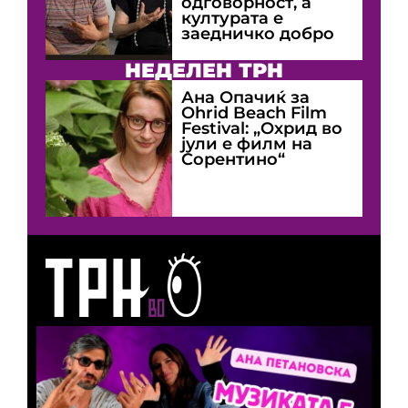
одговорност, а
културата е
заедничко добро
НЕДЕЛЕН ТРН
Ана Опачиќ за
Оhrid Beach Film
Festival: „Охрид во
јули е филм на
Сорентино“