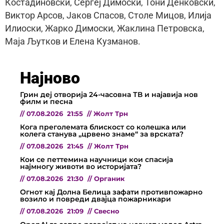
Костадиновски, Сергеј Димоски, Тони Денковски,
Виктор Арсов, Јаков Спасов, Столе Мицов, Илија
Илиоски, Жарко Димоски, Жаклина Петровска,
Маја Љутков и Елена Кузманов.
Најново
Грин деј отворија 24-часовна ТВ и најавија нов
филм и песна
//
07.08.2026
21:55
//
Жолт Трн
Кога преголемата блискост со колешка или
колега станува „црвено знаме“ за врската?
//
07.08.2026
21:45
//
Жолт Трн
Кои се петтемина научници кои спасија
најмногу животи во историјата?
//
07.08.2026
21:30
//
Органик
Огнот кај Долна Белица зафати противпожарно
возило и повреди двајца пожарникари
//
07.08.2026
21:09
//
Свесно