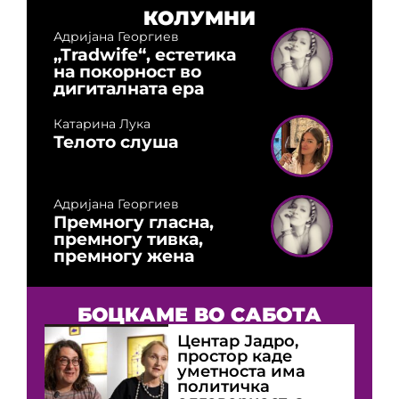
КОЛУМНИ
Адријана Георгиев
„Tradwife“, естетика
на покорност во
дигиталната ера
Катарина Лука
Телото слуша
Адријана Георгиев
Премногу гласна,
премногу тивка,
премногу жена
БОЦКАМЕ ВО САБОТА
Центар Јадро,
простор каде
уметноста има
политичка