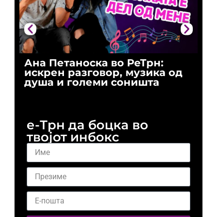
Ана Петаноска во РеТрн:
Ри
искрен разговор, музика од
го
душа и големи соништа
За
и 
е-Трн да боцка во
твојот инбокс