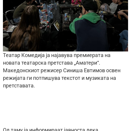
Театар Комедија ја најавува премиерата на
новата театарска претстава „Аматери“.
Македонскиот режисер Синиша Евтимов освен
режијата ги потпишува текстот и музиката на
претставата.
Од таму ја информираат јавноста дека