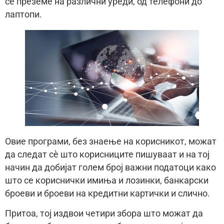
се преземе на различни уреди, од телефони до
лаптопи.
Овие програми, без знаење на корисникот, можат
да следат сè што корисниците пишуваат и на тој
начин да добијат голем број важни податоци како
што се кориснички имиња и лозинки, банкарски
броеви и броеви на кредитни картички и слично.
Притоа, тој издвои четири збора што можат да