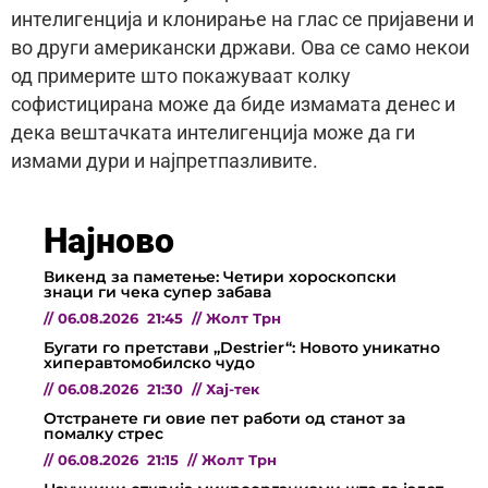
интелигенција и клонирање на глас се пријавени и
во други американски држави. Ова се само некои
од примерите што покажуваат колку
софистицирана може да биде измамата денес и
дека вештачката интелигенција може да ги
измами дури и најпретпазливите.
Најново
Викенд за паметење: Четири хороскопски
знаци ги чека супер забава
//
06.08.2026
21:45
//
Жолт Трн
Бугати го претстави „Destrier“: Новото уникатно
хиперавтомобилско чудо
//
06.08.2026
21:30
//
Хај-тек
Отстранете ги овие пет работи од станот за
помалку стрес
//
06.08.2026
21:15
//
Жолт Трн