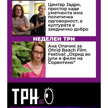
Центар Јадро,
простор каде
уметноста има
политичка
одговорност, а
културата е
заедничко добро
НЕДЕЛЕН ТРН
Ана Опачиќ за
Оhrid Beach Film
Festival: „Охрид во
јули е филм на
Сорентино“