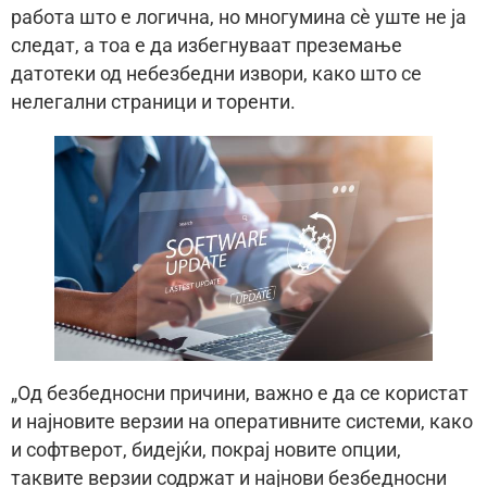
работа што е логична, но многумина сè уште не ја
следат, а тоа е да избегнуваат преземање
датотеки од небезбедни извори, како што се
нелегални страници и торенти.
„Од безбедносни причини, важно е да се користат
и најновите верзии на оперативните системи, како
и софтверот, бидејќи, покрај новите опции,
таквите верзии содржат и најнови безбедносни