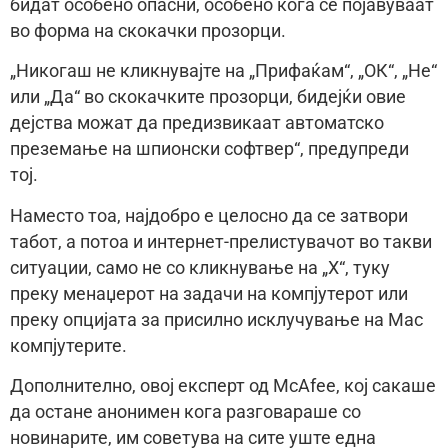
бидат особено опасни, особено кога се појавуваат
во форма на скокачки прозорци.
„Никогаш не кликнувајте на „Прифаќам“, „ОК“, „Не“
или „Да“ во скокачките прозорци, бидејќи овие
дејства можат да предизвикаат автоматско
преземање на шпионски софтвер“, предупреди
тој.
Наместо тоа, најдобро е целосно да се затвори
табот, а потоа и интернет-прелистувачот во такви
ситуации, само не со кликнување на „X“, туку
преку менаџерот на задачи на компјутерот или
преку опцијата за присилно исклучување на Mac
компјутерите.
Дополнително, овој експерт од McAfee, кој сакаше
да остане анонимен кога разговараше со
новинарите, им советува на сите уште една