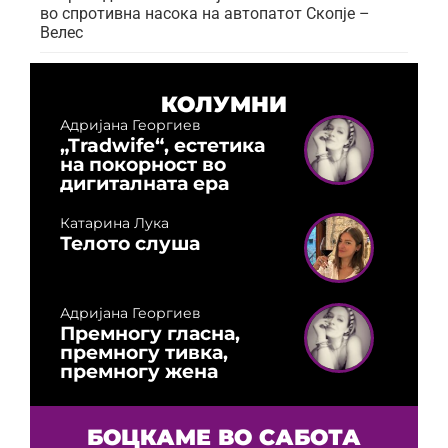
во спротивна насока на автопатот Скопје –
Велес
КОЛУМНИ
Адријана Георгиев
„Tradwife“, естетика
на покорност во
дигиталната ера
Катарина Лука
Телото слуша
Адријана Георгиев
Премногу гласна,
премногу тивка,
премногу жена
БОЦКАМЕ ВО САБОТА