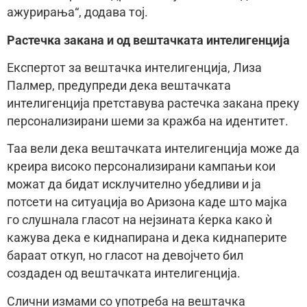
ажурирања“, додава тој.
Растечка закана и од вештачката интелигенција
Експертот за вештачка интелигенција, Лиза
Палмер, предупреди дека вештачката
интелигенција претставува растечка закана преку
персонализирани шеми за кражба на идентитет.
Таа вели дека вештачката интелигенција може да
креира високо персонализирани кампањи кои
можат да бидат исклучително убедливи и ја
потсети на ситуација во Аризона каде што мајка
го слушнала гласот на нејзината ќерка како ѝ
кажува дека е киднапирана и дека киднаперите
бараат откуп, но гласот на девојчето бил
создаден од вештачката интелигенција.
Слични измами со употреба на вештачка