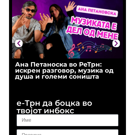
Ана Петаноска во РеТрн:
Ри
искрен разговор, музика од
го
душа и големи соништа
За
и 
е-Трн да боцка во
твојот инбокс