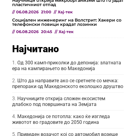
Научници открија микроорганизми што го јадат
пластичниот отпад
//
06.08.2026
21:00
//
Хај-тек
Социјален инженеринг на Волстрит: Хакери со
телефонски повици крадат лозинки
//
06.08.2026
20:45
//
Хај-тек
Најчитано
Од 300 камп-приколки до депонија: златната
ера на кампирањето во Македонија
Што да направите ако се сретнете со мечка:
препораки од Македонското еколошко друштво
Научниците открија сложен екосистем
длабоко под површината на Земјата
Македонија се потопла: како ќе изгледа
животот во градовите до 2050 година
Приведен возачот кој со автомобил возеше