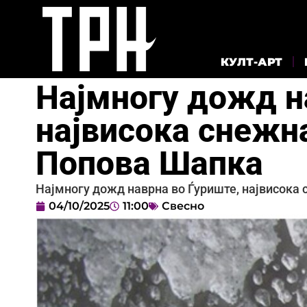
КУЛТ-АРТ
Најмногу дожд н
највисока снежн
Попова Шапка
Најмногу дожд наврна во Ѓуриште, највисока
04/10/2025
11:00
Свесно