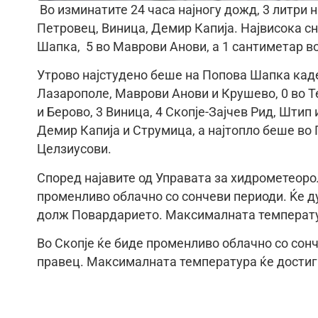
Во изминатите 24 часа најногу дожд, 3 литри н
Петровец, Виница, Демир Капија. Највисока сн
Шапка, 5 во Маврови Анови, а 1 сантиметар в
Утрово најстудено беше на Попова Шапка каде 
Лазарополе, Маврови Анови и Крушево, 0 во Те
и Берово, 3 Виница, 4 Скопје-Зајчев Рид, Штип
Демир Капија и Струмица, а најтопло беше во 
Целзиусови.
Според најавите од Управата за хидрометеоро
променливо облачно со сончеви периоди. Ќе д
долж Повардарието. Максималната температура
Во Скопје ќе биде променливо облачно со сонч
правец. Максималната температура ќе достигн