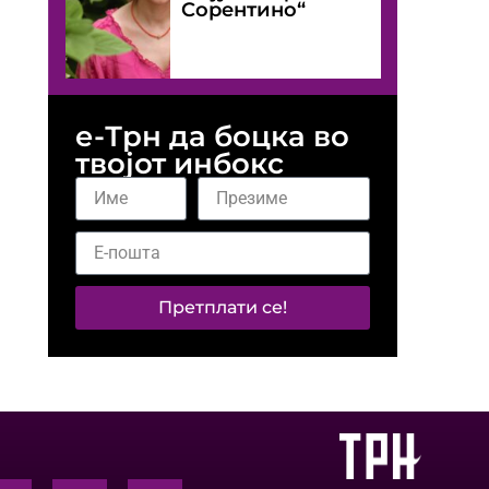
Сорентино“
е-Трн да боцка во
твојот инбокс
Претплати се!