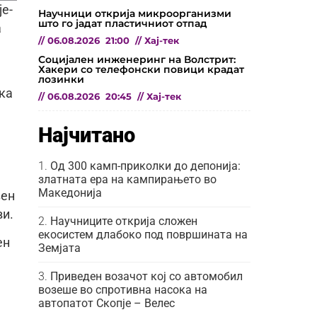
је-
Научници открија микроорганизми
што го јадат пластичниот отпад
а
//
06.08.2026
21:00
//
Хај-тек
Социјален инженеринг на Волстрит:
Хакери со телефонски повици крадат
лозинки
нка
//
06.08.2026
20:45
//
Хај-тек
Најчитано
Од 300 камп-приколки до депонија:
златната ера на кампирањето во
Македонија
зен
ви.
Научниците открија сложен
екосистем длабоко под површината на
ен
Земјата
Приведен возачот кој со автомобил
возеше во спротивна насока на
автопатот Скопје – Велес