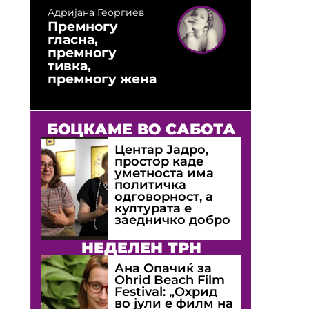
Адријана Георгиев
Премногу
гласна,
премногу
тивка,
премногу жена
БОЦКАМЕ ВО САБОТА
Центар Јадро,
простор каде
уметноста има
политичка
одговорност, а
културата е
заедничко добро
НЕДЕЛЕН ТРН
Ана Опачиќ за
Оhrid Beach Film
Festival: „Охрид
во јули е филм на