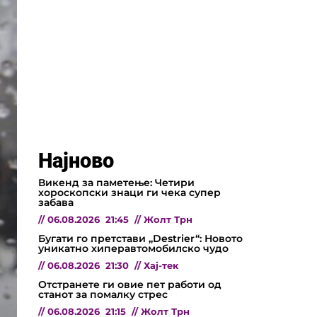
Најново
Викенд за паметење: Четири
хороскопски знаци ги чека супер
забава
//
06.08.2026
21:45
//
Жолт Трн
Бугати го претстави „Destrier“: Новото
уникатно хиперавтомобилско чудо
//
06.08.2026
21:30
//
Хај-тек
Отстранете ги овие пет работи од
станот за помалку стрес
//
06.08.2026
21:15
//
Жолт Трн