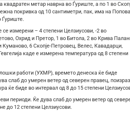
а квадратен метар наврна во Ѓуриште, а по 1 во Скоп
ежна покривка од 10 сантиметри, пак, има на Попов
о Ѓуриште.
се измерени – 4 степени Целзиусови, -2 во
тово, Охрид и Претор, 1 во Битола, 2 во Крива Пала
 и Куманово, 6 Скопје-Петровец, Велес, Кавадарци,
Гевгелија каде е измерена температура од 8 степени
лошки работи (УХМР), времето денеска ќе биде
ува слаб до умерен ветер од северен правец, поизра
 ќе биде во интервал од 8 до 15 степени Целзиусо
еви периоди. Ќе дува слаб до умерен ветер од север
е до 12 степени Целзиусови.