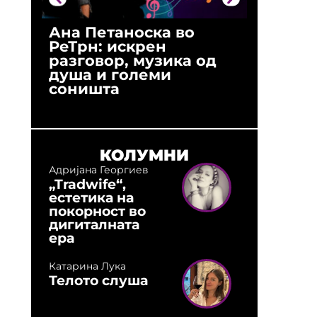
Ана Петаноска во
Ристо 
РеТрн: искрен
(Арханг
разговор, музика од
години
душа и големи
студио:
соништа
музика,
оловни
КОЛУМНИ
Адријана Георгиев
„Tradwife“,
естетика на
покорност во
дигиталната
ера
Катарина Лука
Телото слуша