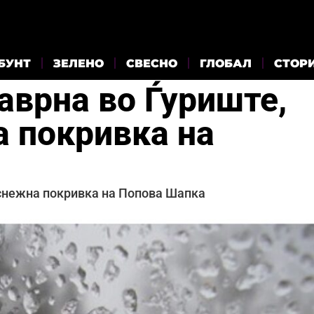
БУНТ
ЗЕЛЕНО
СВЕСНО
ГЛОБАЛ
СТОР
аврна во Ѓуриште,
а покривка на
 снежна покривка на Попова Шапка