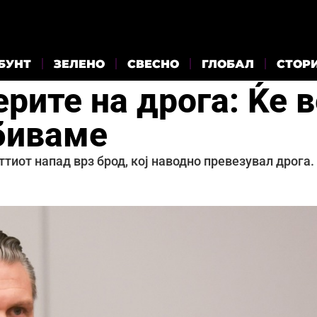
БУНТ
ЗЕЛЕНО
СВЕСНО
ГЛОБАЛ
СТОР
рите на дрога: Ќе в
убиваме
тиот напад врз брод, кој наводно превезувал дрога.