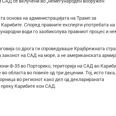
ои САД се вклучени во „немеѓународен вооружен
ата основа на администрацијата на Трамп за
 Карибите. Според правните експерти употребата на
ународни води го заобиколува правниот процес и не
рговија со дрога ги спроведуваше Крајбрежната стр
 законот на САД на море, а не американската армија
они Ф-35 во Порторико, територија на САД во Кариби
о областа во повеќе од три децении. Тој, исто така,
орница во регионот како дел од декларираната
а преку Карибите кон САД.