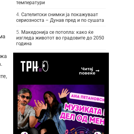
температури
Сателитски снимки ја покажуваат
сериозноста – Дунав пред и по сушата
Македонија се потопла: како ќе
ма
изгледа животот во градовите до 2050
година
ажа
.
Читај
повеќе
те,