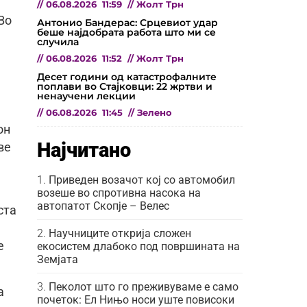
//
06.08.2026
11:59
//
Жолт Трн
Во
Антонио Бандерас: Срцевиот удар
беше најдобрата работа што ми се
случила
//
06.08.2026
11:52
//
Жолт Трн
Десет години од катастрофалните
поплави во Стајковци: 22 жртви и
ненаучени лекции
//
06.08.2026
11:45
//
Зелено
он
Најчитано
ве
Приведен возачот кој со автомобил
возеше во спротивна насока на
автопатот Скопје – Велес
ста
Научниците открија сложен
е
екосистем длабоко под површината на
Земјата
Пеколот што го преживуваме е само
а
почеток: Ел Нињо носи уште повисоки