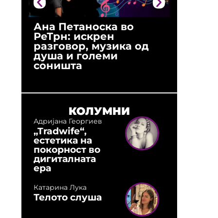
Ана Петаноска во
Ристо 
РеТрн: искрен
(Арханг
разговор, музика од
години
душа и големи
студио:
соништа
музика,
оловни
КОЛУМНИ
Адријана Георгиев
„Tradwife“,
естетика на
покорност во
дигиталната
ера
Катарина Лука
Телото слуша