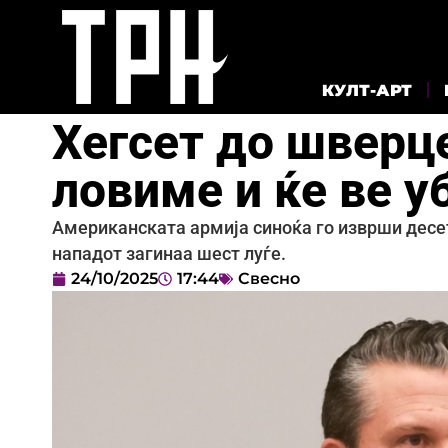
КУЛТ-АРТ
Хегсет до шверце
ловиме и ќе ве 
Американската армија синоќа го изврши десет
нападот загинаа шест луѓе.
24/10/2025
17:44
Свесно