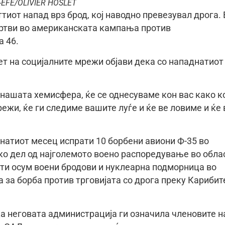
-EFE/OLIVIER HOSLET
иот напад врз брод, кој наводно превезувал дрога. 
 жртви во американската кампања против
а 46.
т на социјалните мрежи објави дека со нападнатиот
 нашата хемисфера, ќе се однесуваме кон вас како к
ежи, ќе ги следиме вашите луѓе и ќе ве ловиме и ќе 
атиот месец испрати 10 борбени авиони Ф-35 во
ако дел од најголемото воено распоредување во обла
рати осум воени бродови и нуклеарна подморница во
 за борба против трговијата со дрога преку Карибит
ка неговата администрација ги означила членовите н