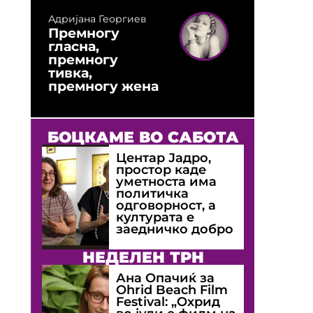
Адријана Георгиев
Премногу
гласна,
премногу
тивка,
премногу жена
БОЦКАМЕ ВО САБОТА
Центар Јадро,
простор каде
уметноста има
политичка
одговорност, а
културата е
заедничко добро
НЕДЕЛЕН ТРН
Ана Опачиќ за
Оhrid Beach Film
Festival: „Охрид