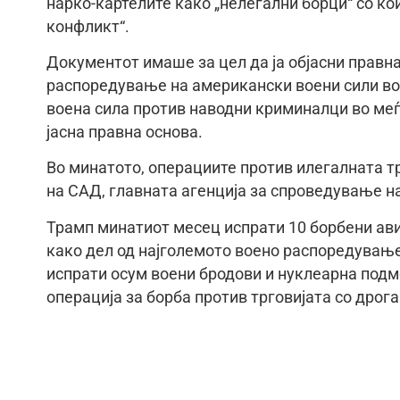
нарко-картелите како „нелегални борци“ со к
конфликт“.
Документот имаше за цел да ја објасни правн
распоредување на американски воени сили во
воена сила против наводни криминалци во меѓ
јасна правна основа.
Во минатото, операциите против илегалната т
на САД, главната агенција за спроведување на
Трамп минатиот месец испрати 10 борбени ави
како дел од најголемото воено распоредување в
испрати осум воени бродови и нуклеарна подм
операција за борба против трговијата со дрог