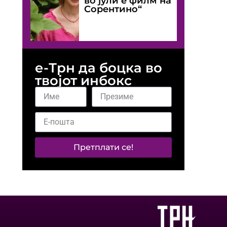
во јули е филм на
Сорентино“
е-Трн да боцка во
твојот инбокс
Претплати се!