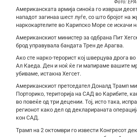
Фото: EPA
Американската армија синоќа го изврши десетт
нападот загинаа шест луѓе, со што бројот на
наркокартелите во Карипско Море се искачи н
Американскиот министер за одбрана Пит Хегсе
брод управувала бандата Трен де Арагва.
Ако сте нарко-терорист кој шверцува дрога во
Ал Каеда. Ден и ноќ ќе ги мапираме вашите мр
убиваме, истакна Хегсет.
Американскиот претседател Доналд Трамп мин
Порторико, територија на САД во Карибите, к
во повеќе од три децении. Тој, исто така, исп
регионот како дел од декларираната операција
кон САД.
Трамп на 2 октомври го извести Конгресот де