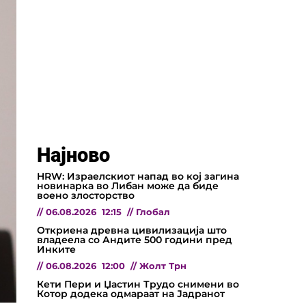
Најново
HRW: Израелскиот напад во кој загина
новинарка во Либан може да биде
воено злосторство
//
06.08.2026
12:15
//
Глобал
Откриена древна цивилизација што
владеела со Андите 500 години пред
Инките
//
06.08.2026
12:00
//
Жолт Трн
Кети Пери и Џастин Трудо снимени во
Котор додека одмараат на Јадранот