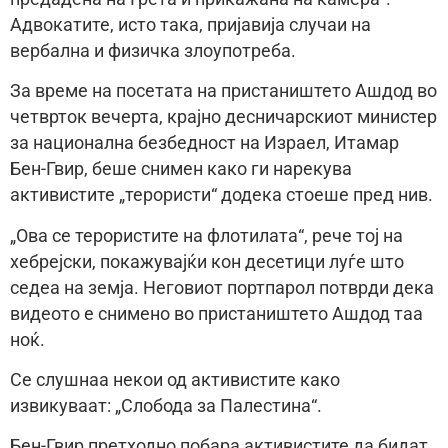
Адвокатите, исто така, пријавија случаи на
вербална и физичка злоупотреба.
За време на посетата на пристаништето Ашдод во
четврток вечерта, крајно десничарскиот министер
за национална безбедност на Израел, Итамар
Бен-Гвир, беше снимен како ги нарекува
активистите „терористи“ додека стоеше пред нив.
„Ова се терористите на флотилата“, рече тој на
хебрејски, покажувајќи кон десетици луѓе што
седеа на земја. Неговиот портпарол потврди дека
видеото е снимено во пристаништето Ашдод таа
ноќ.
Се слушнаа некои од активистите како
извикуваат: „Слобода за Палестина“.
Бен-Гвир претходно побара активистите да бидат