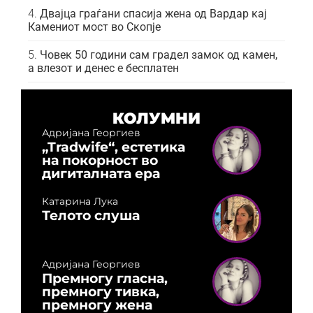
Двајца граѓани спасија жена од Вардар кај
Камениот мост во Скопје
Човек 50 години сам градел замок од камен,
а влезот и денес е бесплатен
КОЛУМНИ
Адријана Георгиев
„Tradwife“, естетика
на покорност во
дигиталната ера
Катарина Лука
Телото слуша
Адријана Георгиев
Премногу гласна,
премногу тивка,
премногу жена