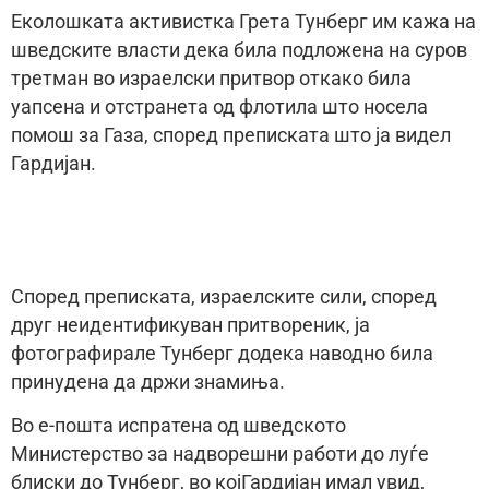
Еколошката активистка Грета Тунберг им кажа на
шведските власти дека била подложена на суров
третман во израелски притвор откако била
уапсена и отстранета од флотила што носела
помош за Газа, според преписката што ја видел
Гардијан.
Според преписката, израелските сили, според
друг неидентификуван притвореник, ја
фотографирале Тунберг додека наводно била
принудена да држи знамиња.
Во е-пошта испратена од шведското
Министерство за надворешни работи до луѓе
блиски до Тунберг, во којГардијан имал увид,