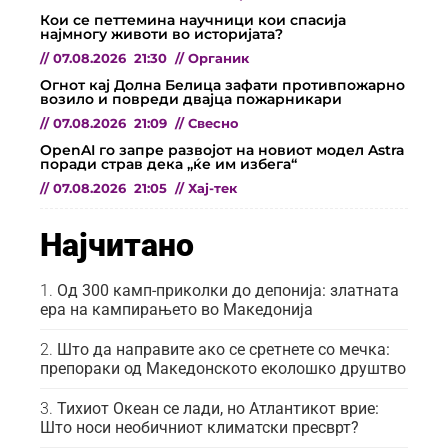
Кои се петтемина научници кои спасија
најмногу животи во историјата?
//
07.08.2026
21:30
//
Органик
Огнот кај Долна Белица зафати противпожарно
возило и повреди двајца пожарникари
//
07.08.2026
21:09
//
Свесно
OpenAI го запре развојот на новиот модел Astra
поради страв дека „ќе им избега“
//
07.08.2026
21:05
//
Хај-тек
Најчитано
Од 300 камп-приколки до депонија: златната
ера на кампирањето во Македонија
Што да направите ако се сретнете со мечка:
препораки од Македонското еколошко друштво
Тихиот Океан се лади, но Атлантикот врие:
Што носи необичниот климатски пресврт?