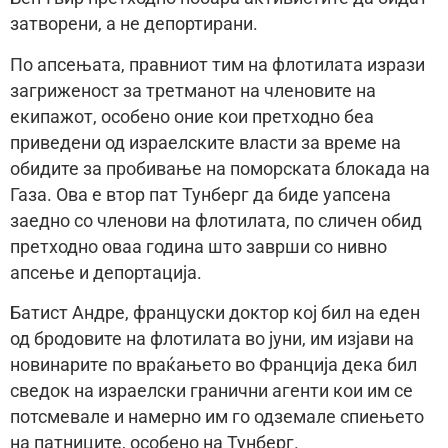
затворени, а не депортирани.
По апсењата, правниот тим на флотилата изрази
загриженост за третманот на членовите на
екипажот, особено оние кои претходно беа
приведени од израелските власти за време на
обидите за пробивање на поморската блокада на
Газа. Ова е втор пат Тунберг да биде уапсена
заедно со членови на флотилата, по сличен обид
претходно оваа година што заврши со нивно
апсење и депортација.
Батист Андре, француски доктор кој бил на еден
од бродовите на флотилата во јуни, им изјави на
новинарите по враќањето во Франција дека бил
сведок на израелски гранични агенти кои им се
потсмевале и намерно им го одземале спиењето
на патниците, особено на Тунберг.