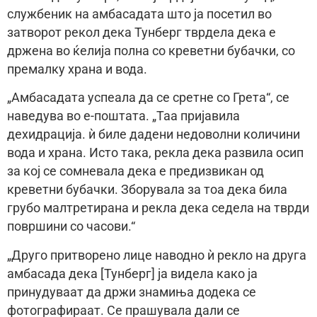
службеник на амбасадата што ја посетил во
затворот рекол дека Тунберг тврдела дека е
држена во ќелија полна со креветни бубачки, со
премалку храна и вода.
„Амбасадата успеала да се сретне со Грета“, се
наведува во е-поштата. „Таа пријавила
дехидрација. ѝ биле дадени недоволни количини
вода и храна. Исто така, рекла дека развила осип
за кој се сомневала дека е предизвикан од
креветни бубачки. Зборувала за тоа дека била
грубо малтретирана и рекла дека седела на тврди
површини со часови.“
„Друго притворено лице наводно ѝ рекло на друга
амбасада дека [Тунберг] ја видела како ја
принудуваат да држи знамиња додека се
фотографираат. Се прашувала дали се