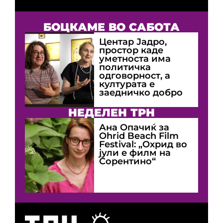
БОЦКАМЕ ВО САБОТА
Центар Јадро,
простор каде
уметноста има
политичка
одговорност, а
културата е
заедничко добро
НЕДЕЛЕН ТРН
Ана Опачиќ за
Оhrid Beach Film
Festival: „Охрид во
јули е филм на
Сорентино“