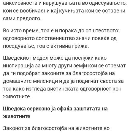
анксиозноста и нарушувањата во однесувањето,
кои се вообичаени кај кучињата кои се оставени
сами предолго.
Во исто време, тоа е и порака до општеството:
одговорното сопствеништво значи повеќе од
поседување, тоа е активна грижа.
Шведскиот модел може да послужи како
инспирација за многу други земји кои се стремат
да ги подобрат законите за благосостојба на
домашните миленици и да ја подигнат свеста за
тоа како изгледа вистинската одговорност кон
животните.
Шведска сериозно ја сфаќа заштитата на
животните
Законот за благосостојба на животните во