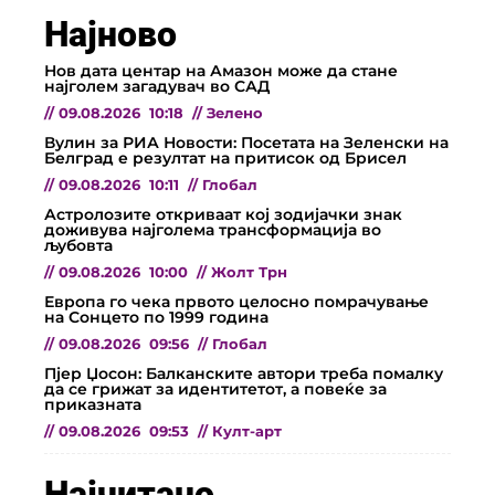
Најново
Нов дата центар на Амазон може да стане
најголем загадувач во САД
//
09.08.2026
10:18
//
Зелено
Вулин за РИА Новости: Посетата на Зеленски на
Белград е резултат на притисок од Брисел
//
09.08.2026
10:11
//
Глобал
Астролозите откриваат кој зодијачки знак
доживува најголема трансформација во
љубовта
//
09.08.2026
10:00
//
Жолт Трн
Европа го чека првото целосно помрачување
на Сонцето по 1999 година
//
09.08.2026
09:56
//
Глобал
Пјер Џосон: Балканските автори треба помалку
да се грижат за идентитетот, а повеќе за
приказната
//
09.08.2026
09:53
//
Култ-арт
Најчитано