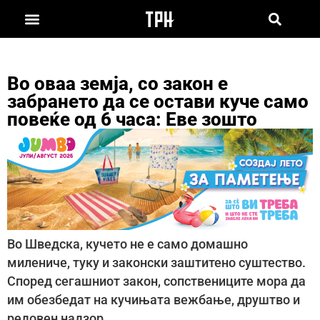
Во оваа земја, со закон е
забрането да се остави куче само
повеќе од 6 часа: Еве зошто
Во Шведска, кучето не е само домашно
милениче, туку и законски заштитено суштество.
Според сегашниот закон, сопствениците мора да
им обезбедат на кучињата вежбање, друштво и
редовен надзор.