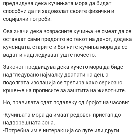
предвидува дека кучињата мора да бидат
способни да ги задоволат своите физички и
социјални потреби.
Ова значи дека возрасните кучиња не смеат да се
оставаат сами предолго во текот на денот, додека
кученцата, старите и болните кучиња мора да се
вадат и надгледуваат уште почесто.
Законот предвидува дека кучето мора да биде
надгледувано најмалку двапати на ден, а
подолгата изолација се третира како сериозно
кршење на прописите за заштита на животните.
Но, правилата одат подалеку од бројот на часови:
-Кучињата мора да имаат редовен пристап до
надворешната зона,
-Потребна им е интеракција со луѓе или други