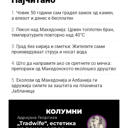
Човек 50 години сам градел замок од камен,
а влезот и денес е бесплатен
Пекол над Македонија: Црвен топлотен бран,
температурите повторно над 40°C
Град без кирија и сметки: Жителите сами
произведуваат струја и носат вода
Што да направите ако се сретнете со мечка:
препораки од Македонското еколошко друштво
Еколози од Македонија и Албанија ги
здружија силите за заштита на планината
Јабланица
КОЛУМНИ
Адријана Георгиев
„Tradwife“, естетика