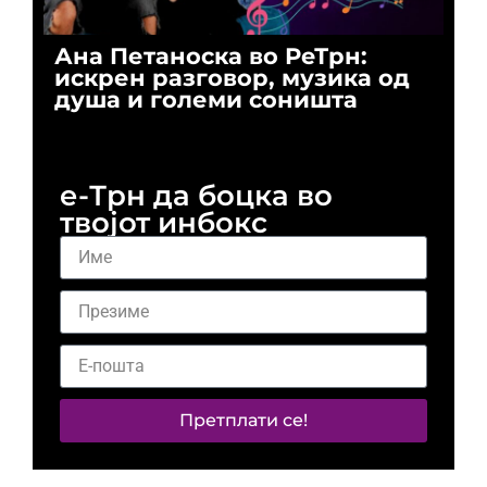
Ана Петаноска во РеТрн:
Ри
искрен разговор, музика од
го
душа и големи соништа
За
и 
е-Трн да боцка во
твојот инбокс
Претплати се!