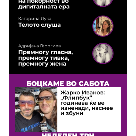
на покорност во
дигиталната ера
Катарина Лука
Телото слуша
Адријана Георгиев
Премногу гласна,
премногу тивка,
премногу жена
БОЦКАМЕ ВО САБОТА
Жарко Иванов:
„Флипбук“
годинава ќе ве
изненади, насмее
и збуни
НЕДЕЛЕН ТРН