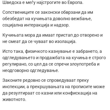
Шведска е меѓу најстрогите во Европа.
Сопствениците се законски обврзани да им
обезбедат на кучињата доволно вежбање,
социјална интеракција и надзор.
Кучињата мора да имаат пристап до отворено и
не смеат да се чуваат во изолација.
Исто така, физичкото казнување е забрането, а
одгледувањето и продажбата на кучиња е строго
регулирано, со цел да се спречи злоупотреба и
неодговорно одгледување.
Законите редовно се спроведуваат преку
инспекции, а прекршувањата на прописите може
да резултираат со казни или конфискација на
животното.