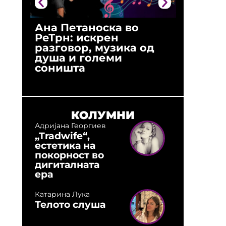
Ана Петаноска во
Ристо 
РеТрн: искрен
(Арханг
разговор, музика од
години
душа и големи
студио:
соништа
музика,
оловни
КОЛУМНИ
Адријана Георгиев
„Tradwife“,
естетика на
покорност во
дигиталната
ера
Катарина Лука
Телото слуша