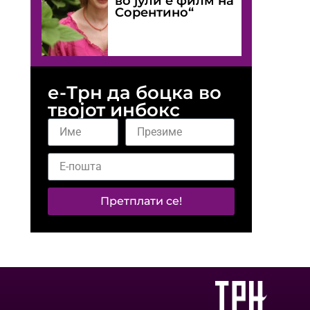
во јули е филм на
Сорентино“
е-Трн да боцка во
твојот инбокс
Претплати се!