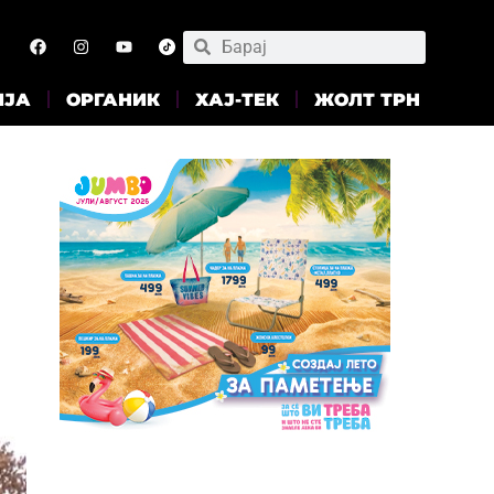
ИЈА
ОРГАНИК
ХАЈ-ТЕК
ЖОЛТ ТРН
и