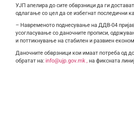
УЈП апелира до сите обврзници да ги достава
одлагање со цел да се избегнат последични к
– Навременото поднесување на ДДВ-04 пријава
усогласување со даночните прописи, одржувањ
и поттикнување на стабилен и развиен економ
Даночните обврзници кои имаат потреба од д
обратат на:
info@ujp.gov.mk ,
на фиксната линиј