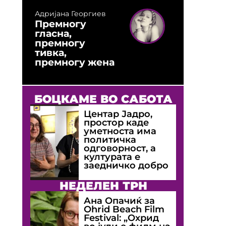
Адријана Георгиев
Премногу
гласна,
премногу
тивка,
премногу жена
БОЦКАМЕ ВО САБОТА
Центар Јадро,
простор каде
уметноста има
политичка
одговорност, а
културата е
заедничко добро
НЕДЕЛЕН ТРН
Ана Опачиќ за
Оhrid Beach Film
Festival: „Охрид