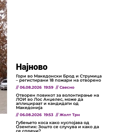
Најново
Гори во Македонски Брод и Струмица
– регистирани 18 пожари на отворено
//
06.08.2026
19:59
//
Свесно
Отворен повикот за волонтирање на
ЛОИ во Лос Анџелес, може да
аплицираат и кандидати од
Македонија
//
06.08.2026
19:53
//
Жолт Трн
Губењето коса како нуспојава од
Оземпик: Зошто се случува и како да
се спречи?