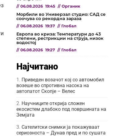
ез
//
06.08.2026
19:45
//
Органик
Морбили во Универзал студио: САД се
соочува со рекордна зараза
//
06.08.2026
19:37
//
Глобал
ти
Европа во криза: Температури до 43
степени, рестрикции на струја, низок
водостој
//
06.08.2026
19:27
//
Глобал
Најчитано
Приведен возачот кој со автомобил
возеше во спротивна насока на
автопатот Скопје – Велес
Научниците открија сложен
екосистем длабоко под површината на
Земјата
Сателитски снимки ја покажуваат
сериозноста – Дунав пред и по сушата