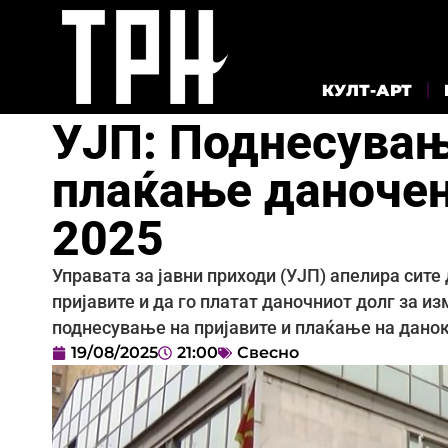
КУЛТ-АРТ
УЈП: Поднесувањ
плаќање даночен
2025
Управата за јавни приходи (УЈП) апелира сите
пријавите и да го платат даночниот долг за и
поднесување на пријавите и плаќање на даноко
19/08/2025
21:00
Свесно