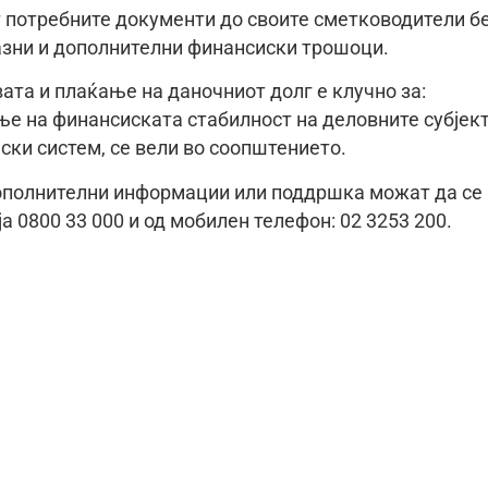
т потребните документи до своите сметководители б
азни и дополнителни финансиски трошоци.
та и плаќање на даночниот долг е клучно за:
е на финансиската стабилност на деловните субјек
ски систем, се вели во соопштението.
ополнителни информации или поддршка можат да се
а 0800 33 000 и од мобилен телефон: 02 3253 200.