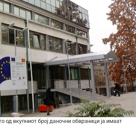
то од вкупниот број даночни обврзници ја имаат