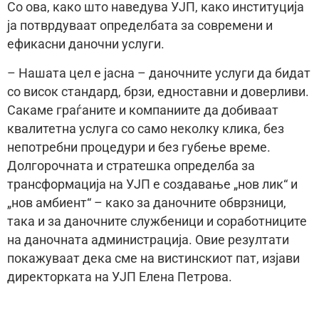
Со ова, како што наведува УЈП, како институција
ја потврдуваат определбата за современи и
ефикасни даночни услуги.
– Нашата цел е јасна – даночните услуги да бидат
со висок стандард, брзи, едноставни и доверливи.
Сакаме граѓаните и компаниите да добиваат
квалитетна услуга со само неколку клика, без
непотребни процедури и без губење време.
Долгорочната и стратешка определба за
трансформација на УЈП е создавање „нов лик“ и
„нов амбиент“ – како за даночните обврзници,
така и за даночните службеници и соработниците
на даночната администрација. Овие резултати
покажуваат дека сме на вистинскиот пат, изјави
директорката на УЈП Елена Петрова.