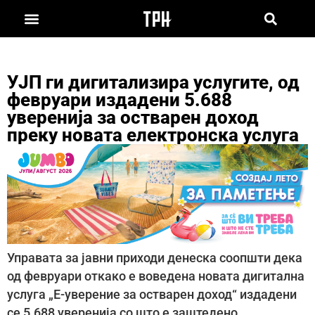
УЈП ги дигитализира услугите, од
февруари издадени 5.688
уверенија за остварен доход
преку новата електронска услуга
Управата за јавни приходи денеска соопшти дека
од февруари откако е воведена новата дигитална
услуга „Е-уверение за остварен доход“ издадени
се 5.688 уверенија со што е заштедено