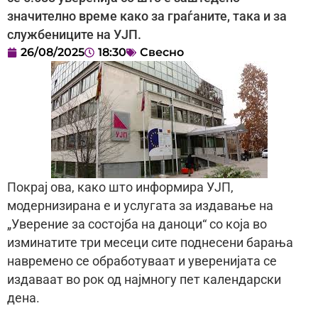
значително време како за граѓаните, така и за
службениците на УЈП.
26/08/2025
18:30
Свесно
Покрај ова, како што информира УЈП,
модернизирана е и услугата за издавање на
„Уверение за состојба на даноци“ со која во
изминатите три месеци сите поднесени барања
навремено се обработуваат и уверенијата се
издаваат во рок од најмногу пет календарски
дена.