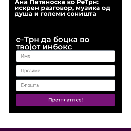
Ана Петаноска во РеТрн:
Ри
искрен разговор, музика од
го
душа и големи соништа
За
и 
е-Трн да боцка во
твојот инбокс
Претплати се!