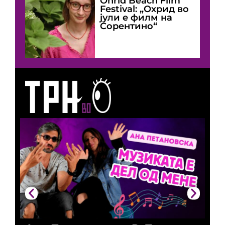
Оhrid Beach Film
Festival: „Охрид во
јули е филм на
Сорентино“