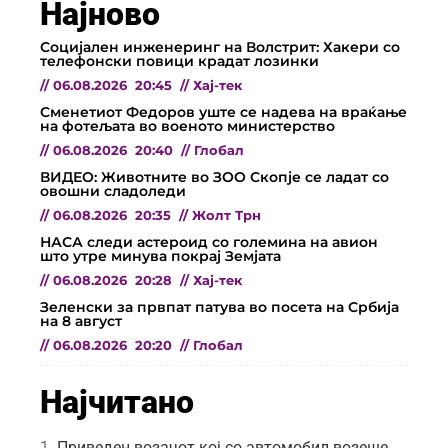
Најново
Социјален инженеринг на Волстрит: Хакери со
телефонски повици крадат лозинки
//
06.08.2026
20:45
//
Хај-тек
Сменетиот Федоров уште се надева на враќање
на фотељата во военото министерство
//
06.08.2026
20:40
//
Глобал
ВИДЕО: Животните во ЗОО Скопје се ладат со
овошни сладоледи
//
06.08.2026
20:35
//
Жолт Трн
НАСА следи астероид со големина на авион
што утре минува покрај Земјата
//
06.08.2026
20:28
//
Хај-тек
Зеленски за првпат патува во посета на Србија
на 8 август
//
06.08.2026
20:20
//
Глобал
Најчитано
Приведен возачот кој со автомобил возеше