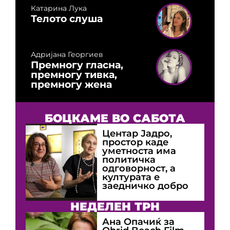
Катарина Лука
Телото слуша
Адријана Георгиев
Премногу гласна,
премногу тивка,
премногу жена
БОЦКАМЕ ВО САБОТА
Центар Јадро,
простор каде
уметноста има
политичка
одговорност, а
културата е
заедничко добро
НЕДЕЛЕН ТРН
Ана Опачиќ за