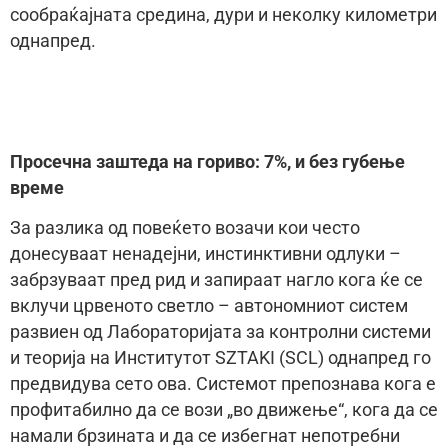
сообраќајната средина, дури и неколку километри
однапред.
Просечна заштеда на гориво: 7%, и без губење
време
За разлика од повеќето возачи кои често
донесуваат ненадејни, инстинктивни одлуки –
забрзуваат пред рид и запираат нагло кога ќе се
вклучи црвеното светло – автономниот систем
развиен од Лабораторијата за контролни системи
и теорија на Институтот SZTAKI (SCL) однапред го
предвидува сето ова. Системот препознава кога е
профитабилно да се вози „во движење“, кога да се
намали брзината и да се избегнат непотребни