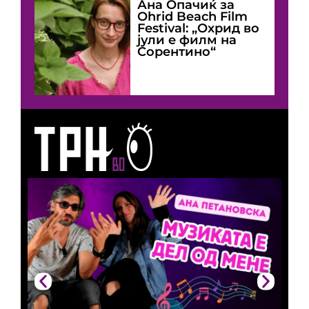
Ана Опачиќ за
Оhrid Beach Film
Festival: „Охрид во
јули е филм на
Сорентино“