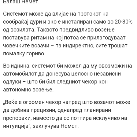
Балаш Немет.
Системот може да влијае на протокот на
сообраќај дури и ако е инсталиран само во 20-30%
од возилата. Таквото предвидливо возење
поставува ритам на кој потоа се прилагодуваат
човечките возачи – па индиректно, сите трошат
помалку гориво.
Во иднина, системот би можел да му овозможи на
автомобилот да донесува целосно независни
одлуки – што би бил следниот чекор кон
автономно возење.
„Веќе е огромен чекор напред што возачот може
да добива прецизни, однапред планирани
препораки, наместо да се потпира исклучиво на
интуиција“, заклучува Немет.