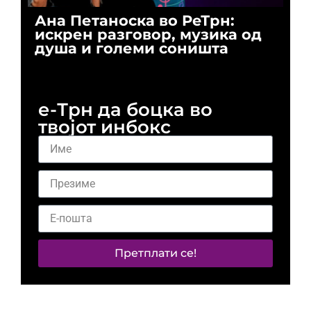
Ана Петаноска во РеТрн:
Ри
искрен разговор, музика од
го
душа и големи соништа
За
и 
е-Трн да боцка во
твојот инбокс
Претплати се!