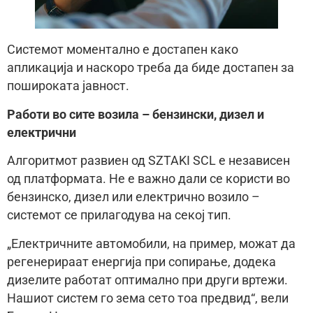
Системот моментално е достапен како
апликација и наскоро треба да биде достапен за
пошироката јавност.
Работи во сите возила – бензински, дизел и
електрични
Алгоритмот развиен од SZTAKI SCL е независен
од платформата. Не е важно дали се користи во
бензинско, дизел или електрично возило –
системот се прилагодува на секој тип.
„Електричните автомобили, на пример, можат да
регенерираат енергија при сопирање, додека
дизелите работат оптимално при други вртежи.
Нашиот систем го зема сето тоа предвид“, вели