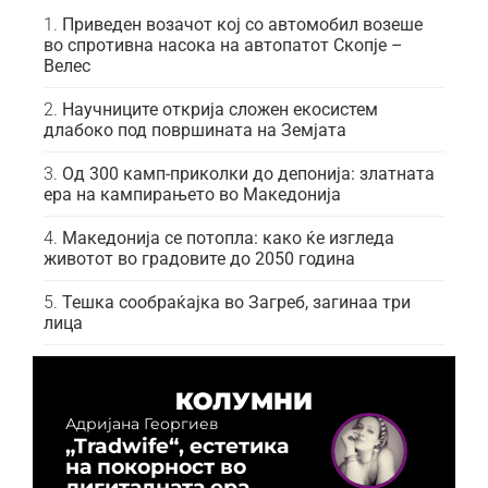
Приведен возачот кој со автомобил возеше
во спротивна насока на автопатот Скопје –
Велес
Научниците открија сложен екосистем
длабоко под површината на Земјата
Од 300 камп-приколки до депонија: златната
ера на кампирањето во Македонија
Македонија се потопла: како ќе изгледа
животот во градовите до 2050 година
Тешка сообраќајка во Загреб, загинаа три
лица
КОЛУМНИ
Адријана Георгиев
„Tradwife“, естетика
на покорност во
дигиталната ера