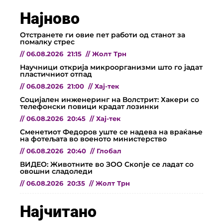
Најново
Отстранете ги овие пет работи од станот за
помалку стрес
//
06.08.2026
21:15
//
Жолт Трн
Научници открија микроорганизми што го јадат
пластичниот отпад
//
06.08.2026
21:00
//
Хај-тек
Социјален инженеринг на Волстрит: Хакери со
телефонски повици крадат лозинки
//
06.08.2026
20:45
//
Хај-тек
Сменетиот Федоров уште се надева на враќање
на фотељата во военото министерство
//
06.08.2026
20:40
//
Глобал
ВИДЕО: Животните во ЗОО Скопје се ладат со
овошни сладоледи
//
06.08.2026
20:35
//
Жолт Трн
Најчитано