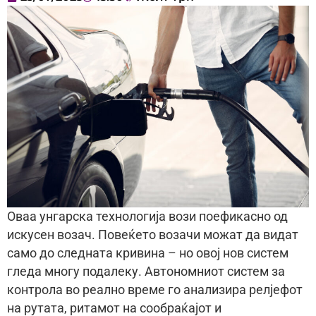
Оваа унгарска технологија вози поефикасно од
искусен возач. Повеќето возачи можат да видат
само до следната кривина – но овој нов систем
гледа многу подалеку. Автономниот систем за
контрола во реално време го анализира релјефот
на рутата, ритамот на сообраќајот и