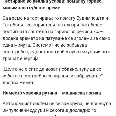
Тестирано во реални услови: помалку гориво,
минимално губење време
За време на тестирањето помеѓу Будимпешта и
Татабања, со користење на алгоритмот беше
постигната заштеда на гориво од речиси 7% –
додека времето на патување се зголеми за само
една минута. Системот не ве забавува
непотребно, едноставно избегнува ситуации што
трошат енергија.
„Целта не е сите да возат побавно, туку да се
избегне непотребно сопирање и забрзување“,
додава Немет.
Наместо човечка рутина – машинска логика
Автономниот систем не се заморува, не донесува
импулсивни одлуки и секогаш доследно го