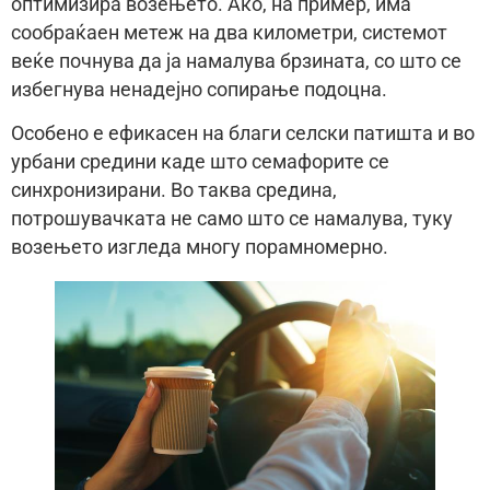
оптимизира возењето. Ако, на пример, има
сообраќаен метеж на два километри, системот
веќе почнува да ја намалува брзината, со што се
избегнува ненадејно сопирање подоцна.
Особено е ефикасен на благи селски патишта и во
урбани средини каде што семафорите се
синхронизирани. Во таква средина,
потрошувачката не само што се намалува, туку
возењето изгледа многу порамномерно.