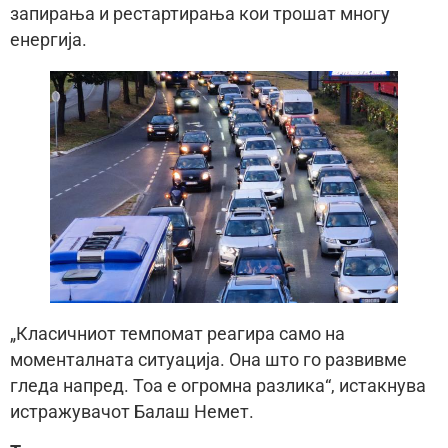
запирања и рестартирања кои трошат многу
енергија.
„Класичниот темпомат реагира само на
моменталната ситуација. Она што го развивме
гледа напред. Тоа е огромна разлика“, истакнува
истражувачот Балаш Немет.