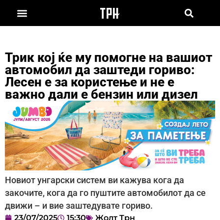
Трик кој ќе му помогне на вашиот
автомобил да заштеди гориво:
Лесен е за користење и не е
важно дали е бензин или дизел
Новиот унгарски систем ви кажува кога да
закочите, кога да го пуштите автомобилот да се
движи – и вие заштедувате гориво.
23/07/2025
15:30
Жолт Трн