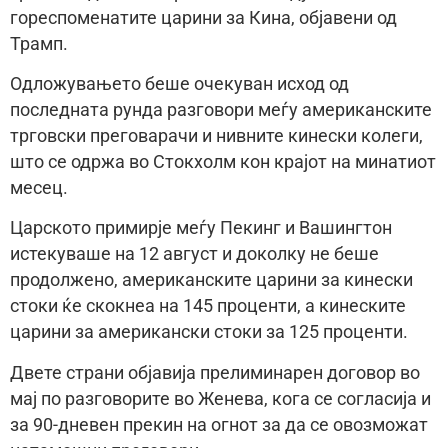
гореспоменатите царини за Кина, објавени од
Трамп.
Одложувањето беше очекуван исход од
последната рунда разговори меѓу американските
трговски преговарачи и нивните кинески колеги,
што се одржа во Стокхолм кон крајот на минатиот
месец.
Царското примирје меѓу Пекинг и Вашингтон
истекуваше на 12 август и доколку не беше
продолжено, американските царини за кинески
стоки ќе скокнеа на 145 проценти, а кинеските
царини за американски стоки за 125 проценти.
Двете страни објавија прелиминарен договор во
мај по разговорите во Женева, кога се согласија и
за 90-дневен прекин на огнот за да се овозможат