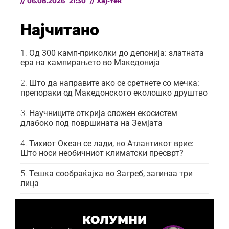
//
06.08.2026
21:30
//
Хај-тек
Најчитано
Од 300 камп-приколки до депонија: златната
ера на кампирањето во Македонија
Што да направите ако се сретнете со мечка:
препораки од Македонското еколошко друштво
Научниците открија сложен екосистем
длабоко под површината на Земјата
Тихиот Океан се лади, но Атлантикот врие:
Што носи необичниот климатски пресврт?
Тешка сообраќајка во Загреб, загинаа три
лица
КОЛУМНИ