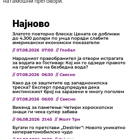
натамошни преговори.
Најново
Златото повторно блеска: Цената се доближи
до 4.300 долари по унца поради слабите
американски економски показатели
//
07.08.2026
07:00
//
Глобал
Народниот правобранител ја отвори истрагата
за водата во Гостивар: Кој им го одзеде правото
на граѓаните на безбедна вода?
//
07.08.2026
06:30
//
Свесно
Како да се заштитите од западнонилска
треска? Експерт предупредува дека
вистинскиот број на заразени е многу поголем
//
07.08.2026
06:00
//
Свесно
Викенд за паметење: Четири хороскопски
знаци ги чека супер забава
//
06.08.2026
21:45
//
Жолт Трн
Бугати го претстави „Destrier“: Новото уникатно
хиперавтомобилско чудо