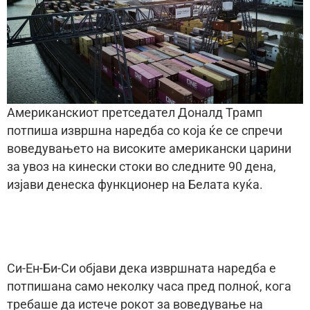
Американскиот претседател Доналд Трамп
потпиша извршна наредба со која ќе се спречи
воведувањето на високите американски царини
за увоз на кинески стоки во следните 90 дена,
изјави денеска функционер на Белата куќа.
Си-Ен-Би-Си објави дека извршната наредба е
потпишана само неколку часа пред полноќ, кога
требаше да истече рокот за воведување на