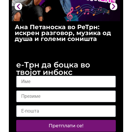
Ана Петаноска во РеТрн:
Ри
искрен разговор, музика од
го
душа и големи соништа
За
и 
е-Трн да боцка во
твојот инбокс
Претплати се!