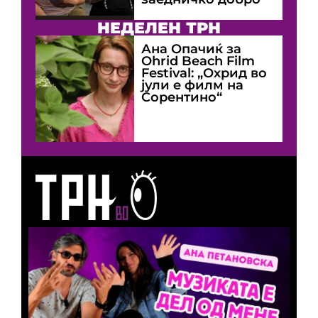
НЕДЕЛЕН ТРН
Ана Опачиќ за
Оhrid Beach Film
Festival: „Охрид во
јули е филм на
Сорентино“