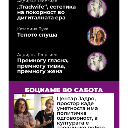
Адријана Георгиев
„Tradwife“, естетика
на покорност во
дигиталната ера
Катарина Лука
Телото слуша
Адријана Георгиев
Премногу гласна,
премногу тивка,
премногу жена
БОЦКАМЕ ВО САБОТА
Центар Јадро,
простор каде
уметноста има
политичка
одговорност, а
културата е
заедничко добро