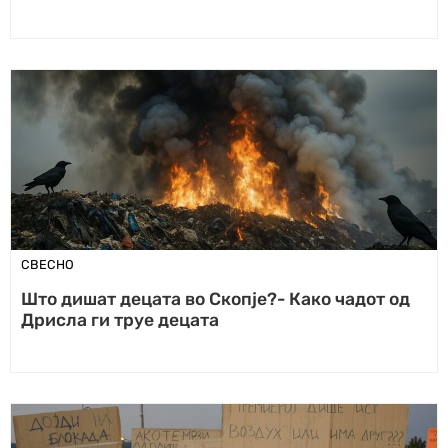
СВЕСНО
Што дишат децата во Скопје?- Како чадот од
Дрисла ги труе децата