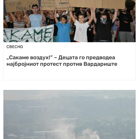
СВЕСНО
„Сакаме воздух!“ – Децата го предводеа
најбројниот протест против Вардариште