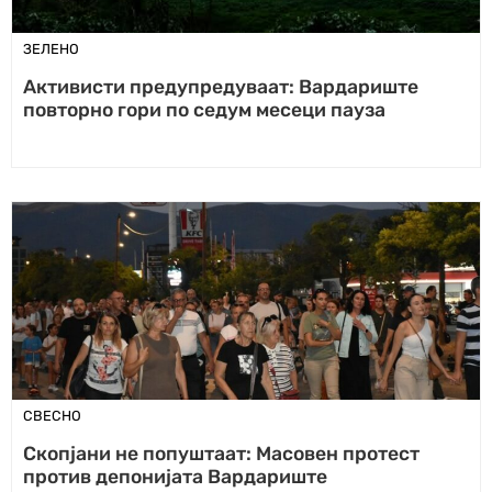
ЗЕЛЕНО
Активисти предупредуваат: Вардариште
повторно гори по седум месеци пауза
СВЕСНО
Скопјани не попуштаат: Масовен протест
против депонијата Вардариште