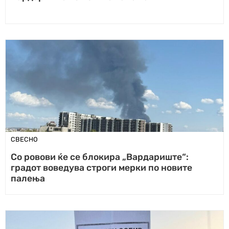
СВЕСНО
Со ровови ќе се блокира „Вардариште“:
градот воведува строги мерки по новите
палења