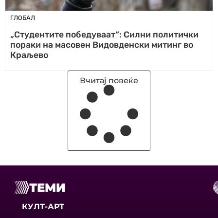
ГЛОБАЛ
„Студентите победуваат“: Силни политички
пораки на масовен Видовденски митинг во
Краљево
Вчитај повеќе
ТЕМИ
КУЛТ-АРТ