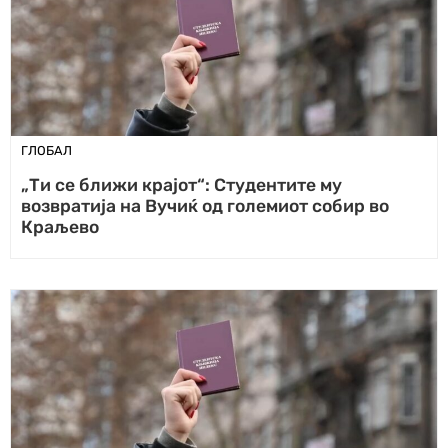
ГЛОБАЛ
„Ти се ближи крајот“: Студентите му
возвратија на Вучиќ од големиот собир во
Краљево