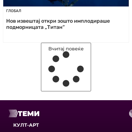
ГЛОБАЛ
Нов извештај откри зошто имплодираше
подморницата „Титан“
Вчитај повеќе
ТЕМИ
КУЛТ-АРТ