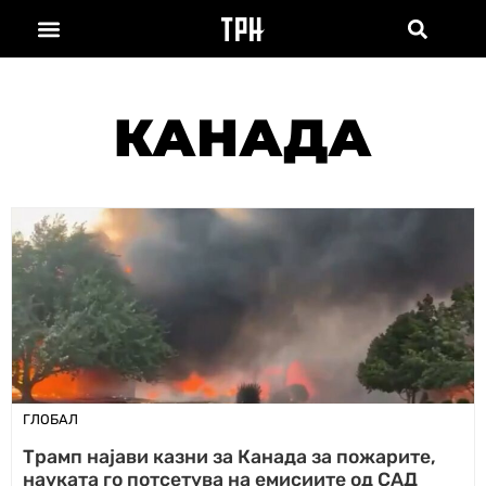
КАНАДА
ГЛОБАЛ
Трамп најави казни за Канада за пожарите,
науката го потсетува на емисиите од САД