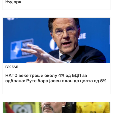
Њујорк
ГЛОБАЛ
НАТО веќе троши околу 4% од БДП за
одбрана: Руте бара јасен план до целта од 5%