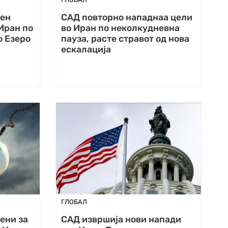
тен
САД повторно нападнаа цели
Иран по
во Иран по неколкудневна
о Езеро
пауза, расте стравот од нова
ескалација
ГЛОБАЛ
ени за
САД извршија нови напади