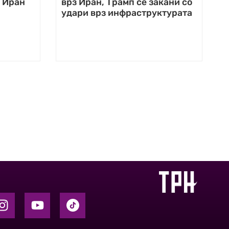
з Иран
врз Иран, Трамп се закани со
удари врз инфраструктурата