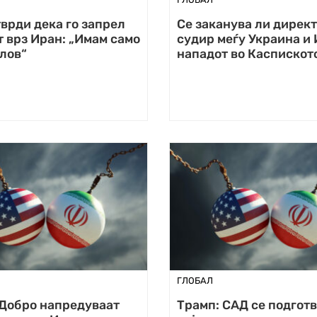
врди дека го запрел
Се заканува ли дирек
 врз Иран: „Имам само
судир меѓу Украина и 
лов“
нападот во Каспискот
ГЛОБАЛ
 Добро напредуваат
Трамп: САД се подготв