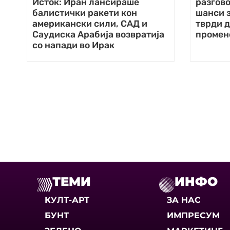
Исток: Иран лансираше
разгово
балистички ракети кон
шанси з
американски сили, САД и
тврди д
Саудиска Арабија возвратија
промен
со напади во Ирак
ТЕМИ
ИНФО
КУЛТ-АРТ
ЗА НАС
БУНТ
ИМПРЕСУМ