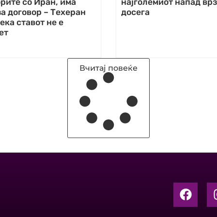
рите со Иран, има
најголемиот напад вр
а договор – Техеран
досега
ека ставот не е
ет
Вчитај повеќе