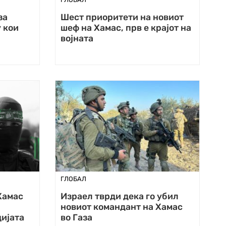
за
Шест приоритети на новиот
у кои
шеф на Хамас, прв е крајот на
војната
ГЛОБАЛ
Хамас
Израел тврди дека го убил
новиот командант на Хамас
ијата
во Газа