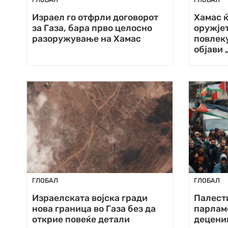
Израел го отфрли договорот
Хамас ќ
за Газа, бара прво целосно
оружјет
разоружување на Хамас
повлеку
објави 
ГЛОБАЛ
ГЛОБАЛ
Израелската војска гради
Палест
нова граница во Газа без да
парлам
открие повеќе детали
децени