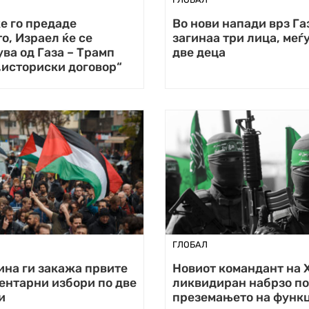
е го предаде
Во нови напади врз Га
о, Израел ќе се
загинаа три лица, меѓ
ва од Газа – Трамп
две деца
„историски договор“
ГЛОБАЛ
ина ги закажа првите
Новиот командант на 
ентарни избори по две
ликвидиран набрзо по
и
преземањето на функц