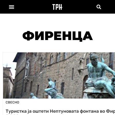
ФИРЕНЦА
СВЕСНО
Туристка ја оштети Нептуновата фонтана во Фир