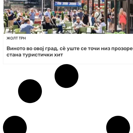
ЖОЛТ ТРН
Виното во овој град, сè уште се точи низ прозор
стана туристички хит