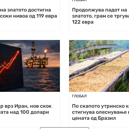
на златото достигна
Продолжува падот на
соки нивоа од 119 евра
златото, грам се тргув
122 евра
ГЛОБАЛ
р врз Иран, нов скок
По скапото утринско к
ата над 100 долари
стигнува олеснување 
цената од Бразил