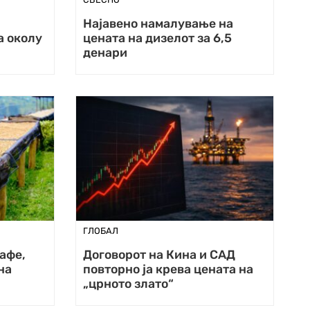
Најавено намалување на
а околу
цената на дизелот за 6,5
денари
ГЛОБАЛ
афе,
Договорот на Кина и САД
на
повторно ја крева цената на
„црното злато“