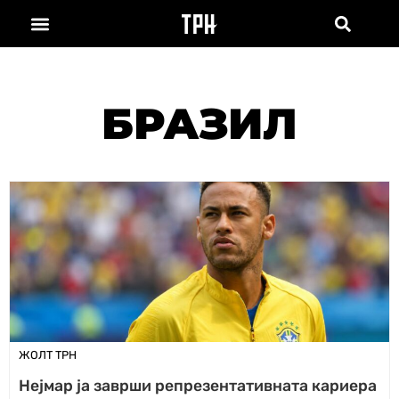
БРАЗИЛ
ЖОЛТ ТРН
Нејмар ја заврши репрезентативната кариера