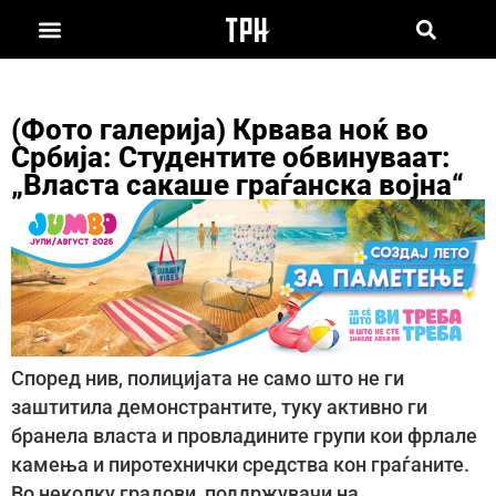
(Фото галерија) Крвава ноќ во
Србија: Студентите обвинуваат:
„Властa сакаше граѓанска војна“
Според нив, полицијата не само што не ги
заштитила демонстрантите, туку активно ги
бранела власта и провладините групи кои фрлале
камења и пиротехнички средства кон граѓаните.
Во неколку градови, поддржувачи на