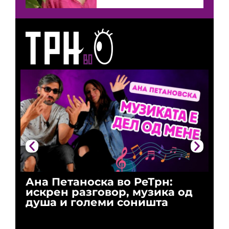
Ана Петаноска во РеТрн:
Ри
искрен разговор, музика од
го
душа и големи соништа
За
и 