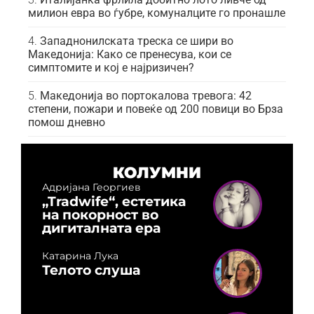
милион евра во ѓубре, комуналците го пронашле
Западнонилската треска се шири во
Македонија: Како се пренесува, кои се
симптомите и кој е најризичен?
Македонија во портокалова тревога: 42
степени, пожари и повеќе од 200 повици во Брза
помош дневно
КОЛУМНИ
Адријана Георгиев
„Tradwife“, естетика
на покорност во
дигиталната ера
Катарина Лука
Телото слуша