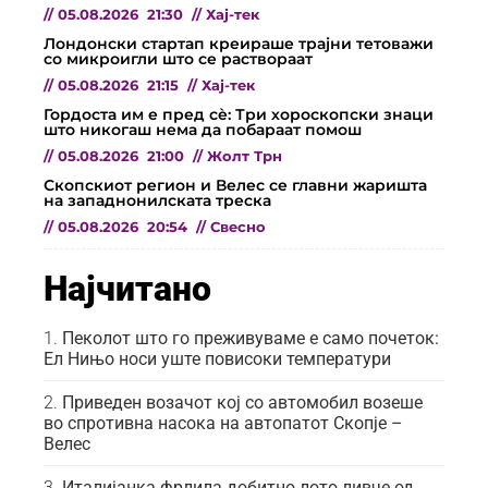
//
05.08.2026
21:30
//
Хај-тек
Лондонски стартап креираше трајни тетоважи
со микроигли што се раствораат
//
05.08.2026
21:15
//
Хај-тек
Гордоста им е пред сѐ: Три хороскопски знаци
што никогаш нема да побараат помош
//
05.08.2026
21:00
//
Жолт Трн
Скопскиот регион и Велес се главни жаришта
на западнонилската треска
//
05.08.2026
20:54
//
Свесно
Најчитано
Пеколот што го преживуваме е само почеток:
Ел Нињо носи уште повисоки температури
Приведен возачот кој со автомобил возеше
во спротивна насока на автопатот Скопје –
Велес
Италијанка фрлила добитно лото ливче од