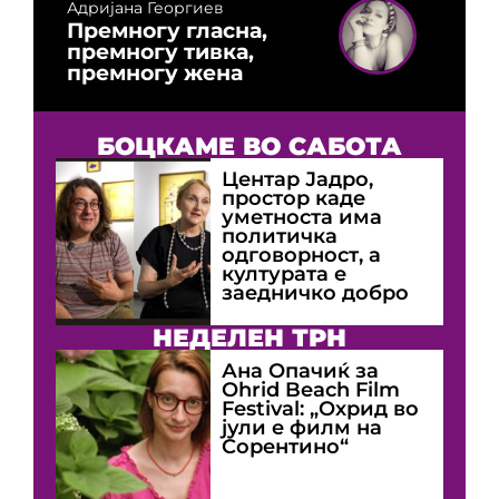
Адријана Георгиев
Премногу гласна,
премногу тивка,
премногу жена
БОЦКАМЕ ВО САБОТА
Центар Јадро,
простор каде
уметноста има
политичка
одговорност, а
културата е
заедничко добро
НЕДЕЛЕН ТРН
Ана Опачиќ за
Оhrid Beach Film
Festival: „Охрид во
јули е филм на
Сорентино“