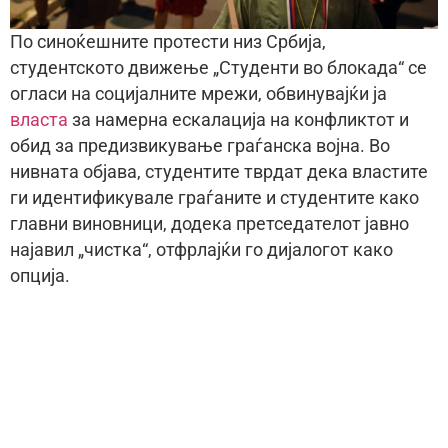
По синоќешните протести низ Србија,
студентското движење „Студенти во блокада“ се
огласи на социјалните мрежи, обвинувајќи ја
власта
за намерна ескалација на конфликтот и
обид за предизвикување граѓанска војна. Во
нивната објава, студентите тврдат дека властите
ги идентификувале граѓаните и студентите како
главни виновници, додека претседателот јавно
најавил „чистка“, отфрлајќи го дијалогот како
опција.