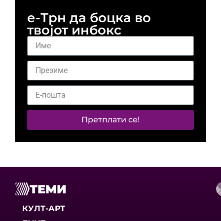
е-Трн да боцка во
твојот инбокс
Претплати се!
ТЕМИ
КУЛТ-АРТ