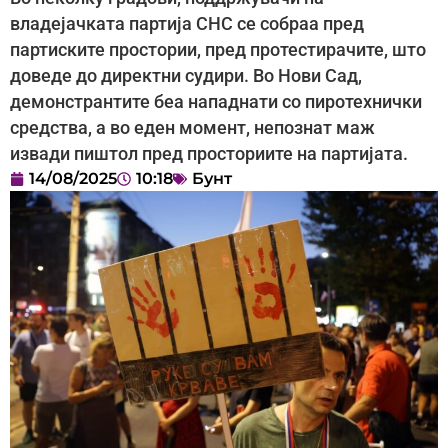
владејачката партија СНС се собраа пред
партиските простории, пред протестирачите, што
доведе до директни судири. Во Нови Сад,
демонстрантите беа нападнати со пиротехнички
средства, а во еден момент, непознат маж
извади пиштол пред просториите на партијата.
14/08/2025
10:18
Бунт