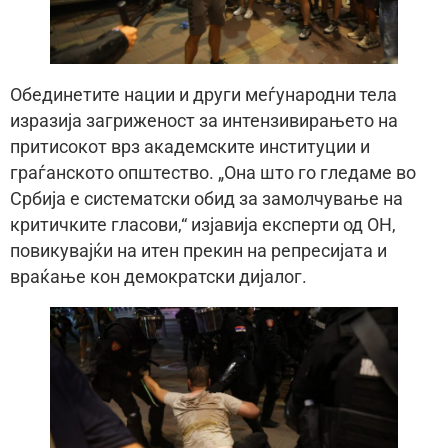
Обединетите нации и други меѓународни тела
изразија загриженост за интензивирањето на
притисокот врз академските институции и
граѓанското општество. „Она што го гледаме во
Србија е систематски обид за замолчување на
критичките гласови,“ изјавија експерти од ОН,
повикувајќи на итен прекин на репресијата и
враќање кон демократски дијалог.