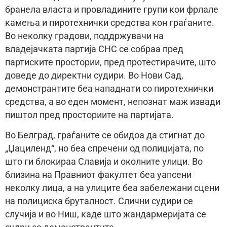
бранела власта и провладините групи кои фрлале
камења и пиротехнички средства кон граѓаните.
Во неколку градови, поддржувачи на
владејачката партија СНС се собраа пред
партиските простории, пред протестирачите, што
доведе до директни судири. Во Нови Сад,
демонстрантите беа нападнати со пиротехнички
средства, а во еден момент, непознат маж извади
пиштол пред просториите на партијата.
Во Белград, граѓаните се обидоа да стигнат до
„Џациленд“, но беа спречени од полицијата, по
што ги блокираа Славија и околните улици. Во
близина на Правниот факултет беа уапсени
неколку лица, а на улиците беа забележани сцени
на полициска бруталност. Слични судири се
случија и во Ниш, каде што жандармеријата се