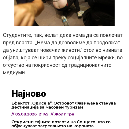
Студентите, пак, велат дека нема да се повлечат
пред власта. „Нема да дозволиме да продолжат
да уништуваат човечки животи,“ стои во нивната
објава, која се шири преку социјалните мрежи, во
отсуство на покриеност од традиционалните
медиуми.
Најново
Ефектот „Одисеја“: Островот Фавињана станува
дестинација за масовен туризам
//
05.08.2026
21:45
//
Жолт Трн
Откриени тајните вртлози на Сонцето што го
објаснуваат загревањето на короната