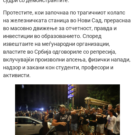
судри со демонстрантите.
Протестите, кои започнаа по трагичниот колапс
на железничката станица во Нови Сад, прераснаа
во масовно движење за отчетност, правда и
инвестиции во образованието. Според
извештаите на меѓународни организации,
властите во Србија одговориле со репресија,
вклучувајќи произволни апсења, физички напади,
надзор и закани кон студенти, професори и
активисти.