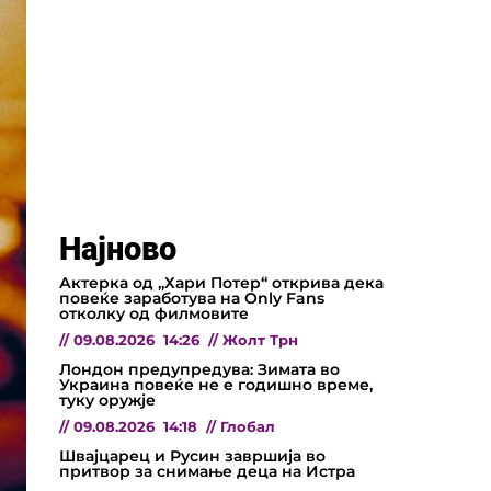
Најново
Актерка од „Хари Потер“ открива дека
повеќе заработува на Only Fans
отколку од филмовите
//
09.08.2026
14:26
//
Жолт Трн
Лондон предупредува: Зимата во
Украина повеќе не е годишно време,
туку оружје
//
09.08.2026
14:18
//
Глобал
Швајцарец и Русин завршија во
притвор за снимање деца на Истра