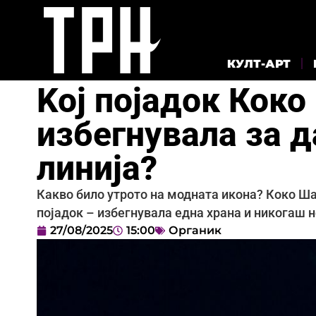
КУЛТ-АРТ
Koj појадок Коко
избегнувала за 
линија?
Какво било утрото на модната икона? Коко Ш
појадок – избегнувала една храна и никогаш 
27/08/2025
15:00
Органик