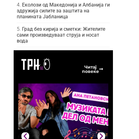
Еколози од Македонија и Албанија ги
здружија силите за заштита на
планината Јабланица
Град без кирија и сметки: Жителите
сами произведуваат струја и носат
вода
Читај
повеќе