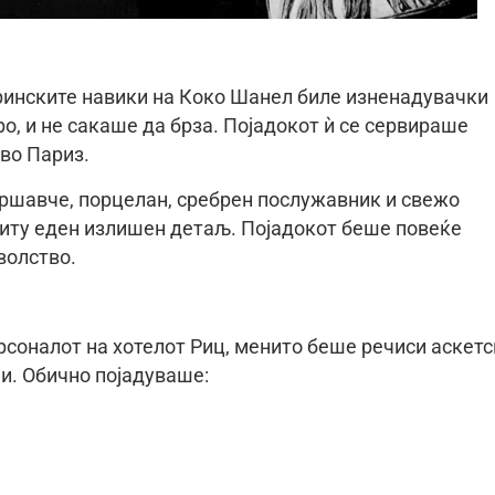
тринските навики на Коко Шанел биле изненадувачки
ро, и не сакаше да брза. Појадокот ѝ се сервираше
во Париз.
ршавче, порцелан, сребрен послужавник и свежо
 ниту еден излишен детаљ. Појадокот беше повеќе
волство.
рсоналот на хотелот Риц, менито беше речиси аскетс
и. Обично појадуваше: