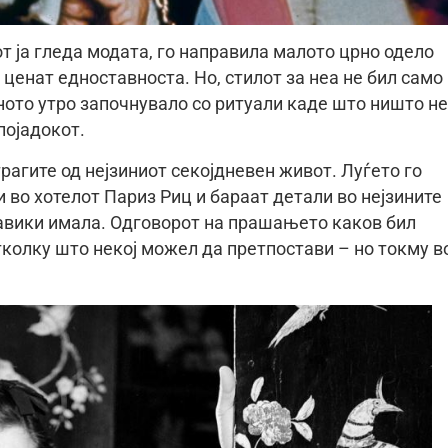
т ја гледа модата, го направила малото црно одело
 ценат едноставноста. Но, стилот за неа не бил само
иното утро започнувало со ритуали каде што ништо не
појадокот.
рагите од нејзиниот секојдневен живот. Луѓето го
 во хотелот Париз Риц и бараат детали во нејзините
навики имала. Одговорот на прашањето каков бил
тколку што некој можел да претпостави – но токму в