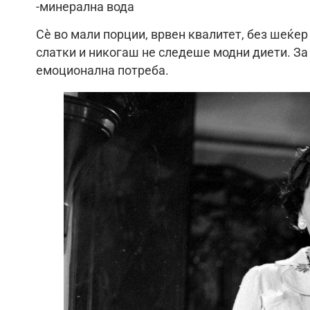
-минерална вода
Сè во мали порции, врвен квалитет, без шеќер
слатки и никогаш не следеше модни диети. За
емоционална потреба.