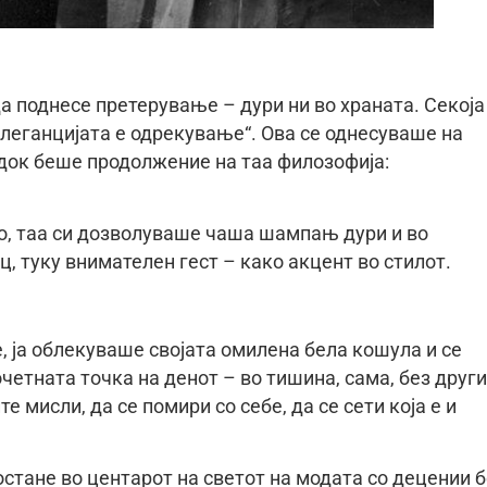
 поднесе претерување – дури ни во храната. Секоја
Елеганцијата е одрекување“. Ова се однесуваше на
адок беше продолжение на таа филозофија:
, таа си дозволуваше чаша шампањ дури и во
ц, туку внимателен гест – како акцент во стилот.
, ја облекуваше својата омилена бела кошула и се
четната точка на денот – во тишина, сама, без други
е мисли, да се помири со себе, да се сети која е и
стане во центарот на светот на модата со децении б