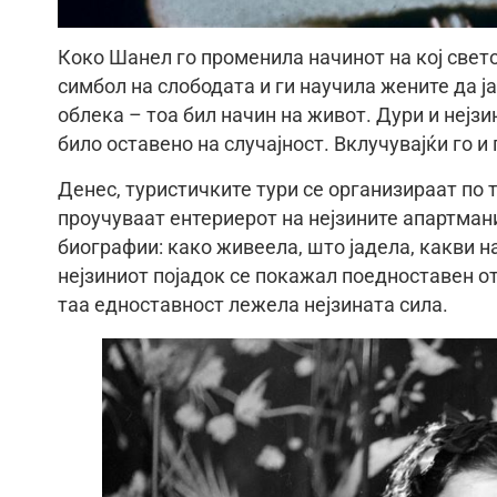
Коко Шанел го променила начинот на кој свето
симбол на слободата и ги научила жените да ја
облека – тоа бил начин на живот. Дури и нејз
било оставено на случајност. Вклучувајќи го и 
Денес, туристичките тури се организираат по т
проучуваат ентериерот на нејзините апартмани
биографии: како живеела, што јадела, какви 
нејзиниот појадок се покажал поедноставен о
таа едноставност лежела нејзината сила.