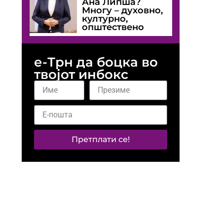
Ана Липша?
Многу – духовно,
културно,
општествено
е-Трн да боцка во
твојот инбокс
Претплати се!