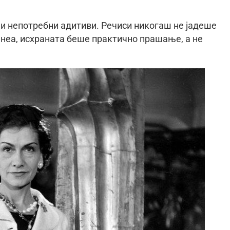
 и непотребни адитиви. Речиси никогаш не јадеше
 неа, исхраната беше практично прашање, а не