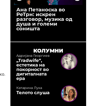
Ана Петаноска во
Ристо 
РеТрн: искрен
(Арханг
разговор, музика од
години
душа и големи
студио:
соништа
музика,
оловни
КОЛУМНИ
Адријана Георгиев
„Tradwife“,
естетика на
покорност во
дигиталната
ко.
ера
Катарина Лука
Телото слуша