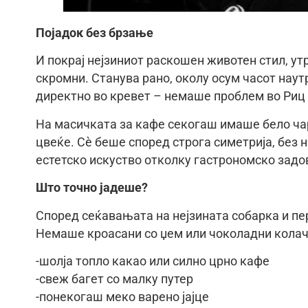
Појадок без брзање
И покрај нејзиниот раскошен животен стил, у
скромни. Станува рано, околу осум часот наут
директно во кревет – немаше проблем во Риц 
На масичката за кафе секогаш имаше бело ча
цвеќе. Сè беше според строга симетрија, без
естетско искуство отколку гастрономско задо
Што точно јадеше?
Според сеќавањата на нејзината собарка и пе
Немаше кроасани со џем или чоколадни колач
-шолја топло какао или силно црно кафе
-свеж багет со малку путер
-понекогаш меко варено јајце