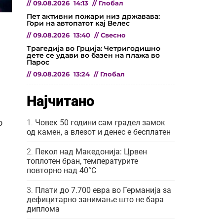
//
09.08.2026
14:13
//
Глобал
Пет активни пожари низ државава:
Гори на автопатот кај Велес
//
09.08.2026
13:40
//
Свесно
Трагедија во Грција: Четригодишно
дете се удави во базен на плажа во
Парос
//
09.08.2026
13:24
//
Глобал
Најчитано
Човек 50 години сам градел замок
о
од камен, а влезот и денес е бесплатен
Пекол над Македонија: Црвен
топлотен бран, температурите
повторно над 40°C
Плати до 7.700 евра во Германија за
дефицитарно занимање што не бара
диплома