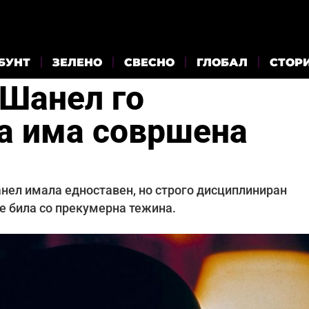
БУНТ
ЗЕЛЕНО
СВЕСНО
ГЛОБАЛ
СТОР
 Шанел го
да има совршена
анел имала едноставен, но строго дисциплиниран
не била со прекумерна тежина.