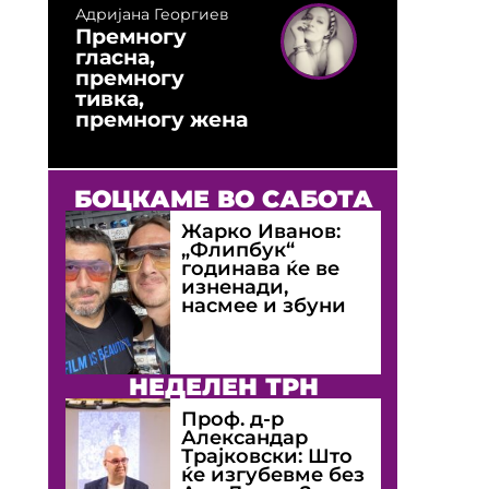
Адријана Георгиев
Премногу
гласна,
премногу
тивка,
премногу жена
БОЦКАМЕ ВО САБОТА
Жарко Иванов:
„Флипбук“
годинава ќе ве
изненади,
насмее и збуни
НЕДЕЛЕН ТРН
Проф. д-р
Александар
Трајковски: Што
ќе изгубевме без