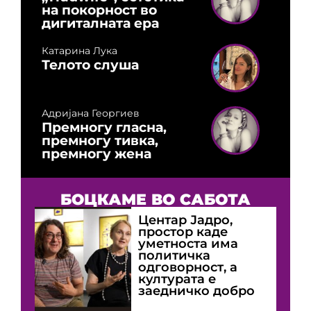
на покорност во
дигиталната ера
Катарина Лука
Телото слуша
Адријана Георгиев
Премногу гласна,
премногу тивка,
премногу жена
БОЦКАМЕ ВО САБОТА
Центар Јадро,
простор каде
уметноста има
политичка
одговорност, а
културата е
заедничко добро