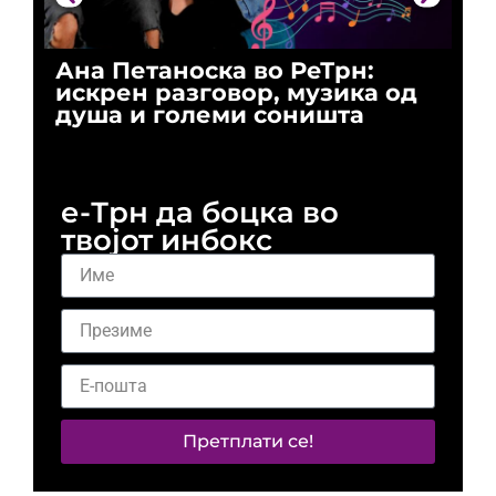
Ана Петаноска во РеТрн:
Ри
искрен разговор, музика од
го
душа и големи соништа
За
и 
е-Трн да боцка во
твојот инбокс
Претплати се!