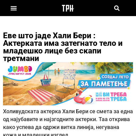
Еве што јаде Хали Бери :
Актерката има затегнато тело и
младешко лице без скапи
третмани
Холивудската актерка Хали Бери се смета за една
од најубавите и најзгодните актерки. Таа открива
како успева да одржи витка линија, негувана
кожа и младешки изглед.