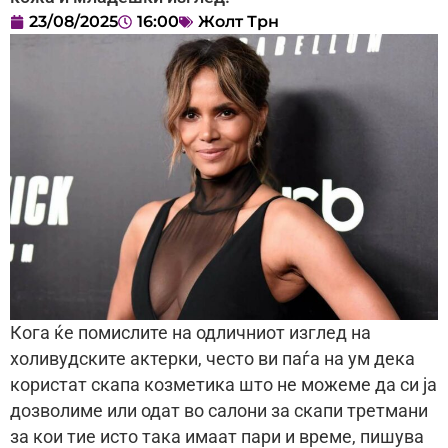
23/08/2025
16:00
Жолт Трн
Кога ќе помислите на одличниот изглед на
холивудските актерки, често ви паѓа на ум дека
користат скапа козметика што не можеме да си ја
дозволиме или одат во салони за скапи третмани
за кои тие исто така имаат пари и време, пишува