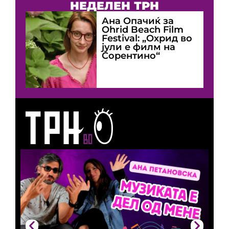
НЕДЕЛЕН ТРН
Ана Опачиќ за
Оhrid Beach Film
Festival: „Охрид во
јули е филм на
Сорентино“