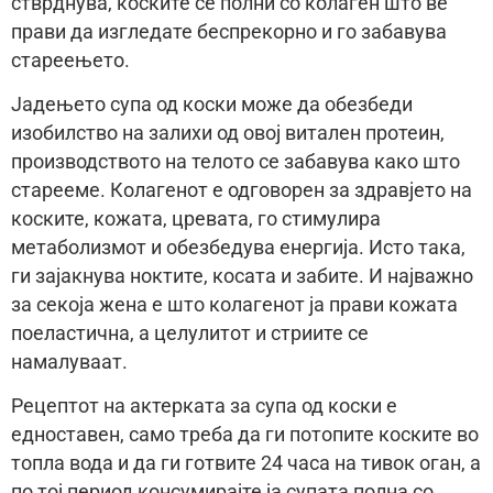
стврднува, коските се полни со колаген што ве
прави да изгледате беспрекорно и го забавува
стареењето.
Јадењето супа од коски може да обезбеди
изобилство на залихи од овој витален протеин,
производството на телото се забавува како што
старееме. Колагенот е одговорен за здравјето на
коските, кожата, цревата, го стимулира
метаболизмот и обезбедува енергија. Исто така,
ги зајакнува ноктите, косата и забите. И најважно
за секоја жена е што колагенот ја прави кожата
поеластична, а целулитот и стриите се
намалуваат.
Рецептот на актерката за супа од коски е
едноставен, само треба да ги потопите коските во
топла вода и да ги готвите 24 часа на тивок оган, а
по тој период консумирајте ја супата полна со