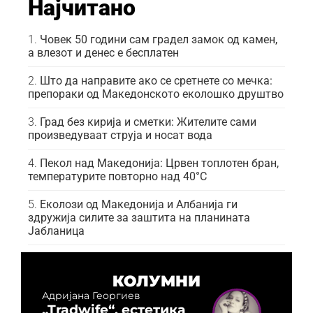
Најчитано
Човек 50 години сам градел замок од камен,
а влезот и денес е бесплатен
Што да направите ако се сретнете со мечка:
препораки од Македонското еколошко друштво
Град без кирија и сметки: Жителите сами
произведуваат струја и носат вода
Пекол над Македонија: Црвен топлотен бран,
температурите повторно над 40°C
Еколози од Македонија и Албанија ги
здружија силите за заштита на планината
Јабланица
КОЛУМНИ
Адријана Георгиев
„Tradwife“, естетика