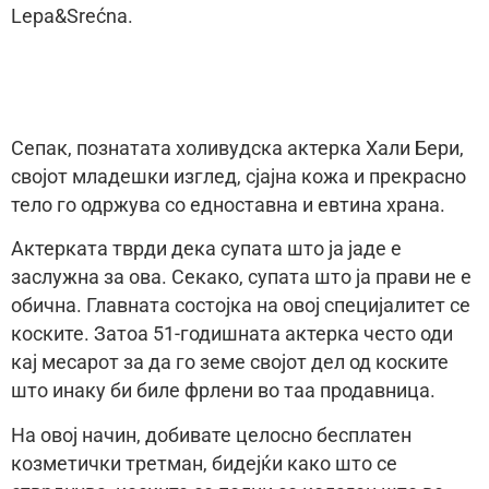
Lepa&Srećna.
Сепак, познатата холивудска актерка Хали Бери,
својот младешки изглед, сјајна кожа и прекрасно
тело го одржува со едноставна и евтина храна.
Актерката тврди дека супата што ја јаде е
заслужна за ова. Секако, супата што ја прави не е
обична. Главната состојка на овој специјалитет се
коските. Затоа 51-годишната актерка често оди
кај месарот за да го земе својот дел од коските
што инаку би биле фрлени во таа продавница.
На овој начин, добивате целосно бесплатен
козметички третман, бидејќи како што се