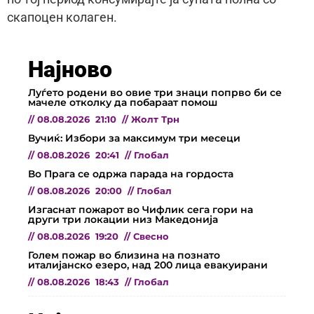
скапоцен колаген.
Најново
Луѓето родени во овие три знаци попрво би се
мачеле отколку да побараат помош
//
08.08.2026
21:10
//
Жолт Трн
Вучиќ: Избори за максимум три месеци
//
08.08.2026
20:41
//
Глобал
Во Прага се одржа парада на гордоста
//
08.08.2026
20:00
//
Глобал
Изгаснат пожарот во Чифлик сега гори на
други три локации низ Македонија
//
08.08.2026
19:20
//
Свесно
Голем пожар во близина на познато
италијанско езеро, над 200 лица евакуирани
//
08.08.2026
18:43
//
Глобал