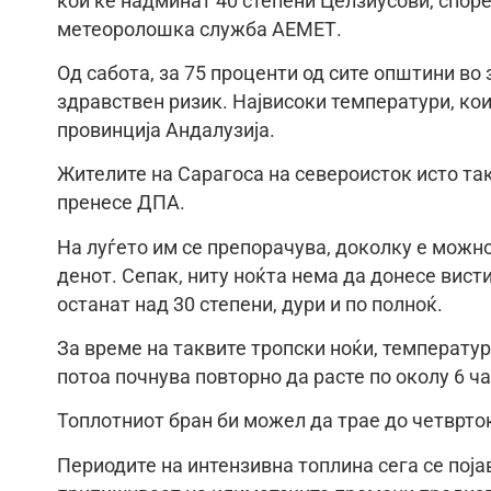
кои ќе надминат 40 степени Целзиусови, спо
метеоролошка служба АЕМЕТ.
Од сабота, за 75 проценти од сите општини во 
здравствен ризик. Највисоки температури, кои 
провинција Андалузија.
Жителите на Сарагоса на североисток исто так
пренесе ДПА.
На луѓето им се препорачува, доколку е можно
денот. Сепак, ниту ноќта нема да донесе вист
останат над 30 степени, дури и по полноќ.
За време на таквите тропски ноќи, температур
потоа почнува повторно да расте по околу 6 ча
Топлотниот бран би можел да трае до четврто
Периодите на интензивна топлина сега се поја