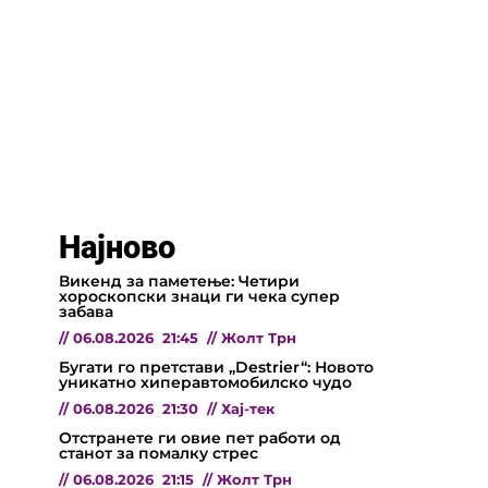
Најново
Викенд за паметење: Четири
хороскопски знаци ги чека супер
забава
//
06.08.2026
21:45
//
Жолт Трн
Бугати го претстави „Destrier“: Новото
уникатно хиперавтомобилско чудо
//
06.08.2026
21:30
//
Хај-тек
Отстранете ги овие пет работи од
станот за помалку стрес
//
06.08.2026
21:15
//
Жолт Трн