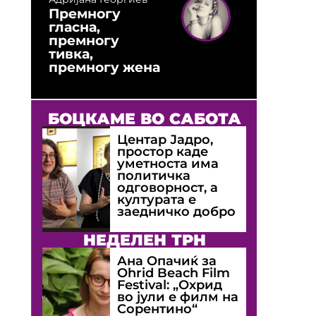
Премногу
гласна,
премногу
тивка,
премногу жена
БОЦКАМЕ ВО САБОТА
Центар Јадро,
простор каде
уметноста има
политичка
одговорност, а
културата е
заедничко добро
НЕДЕЛЕН ТРН
Ана Опачиќ за
Оhrid Beach Film
Festival: „Охрид
во јули е филм на
Сорентино“