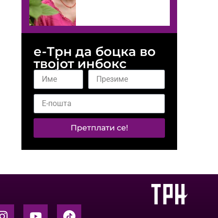
е-Трн да боцка во
твојот инбокс
Претплати се!