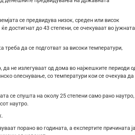
ред денешните предвидувања на државната
земјата се предвидува низок, среден или висок
ќе достигнат до 43 степени, се очекуваат во јужната
а треба да се подготват за високи температури,
, да не излегуваат од дома во најжешките периоди о
инско олеснување, со температури кои се очекува да
ата се спушта на околу 25 степени само рано наутро,
сот наутро.
к.
вуваат порано во годината, а експертите причината ј