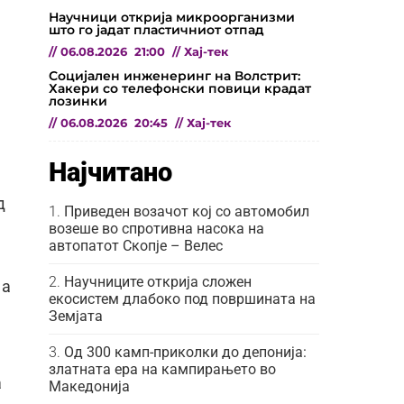
Научници открија микроорганизми
што го јадат пластичниот отпад
//
06.08.2026
21:00
//
Хај-тек
Социјален инженеринг на Волстрит:
Хакери со телефонски повици крадат
лозинки
//
06.08.2026
20:45
//
Хај-тек
Најчитано
д
Приведен возачот кој со автомобил
возеше во спротивна насока на
автопатот Скопје – Велес
Научниците открија сложен
 а
екосистем длабоко под површината на
Земјата
Од 300 камп-приколки до депонија:
златната ера на кампирањето во
а
Македонија