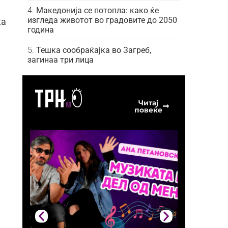
Македонија се потопла: како ќе
изгледа животот во градовите до 2050
ка
година
Тешка сообраќајка во Загреб,
загинаа три лица
Читај
повеќе