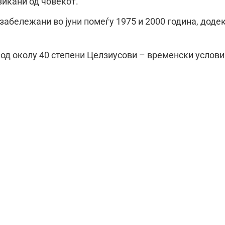
икани од човекот.
забележани во јуни помеѓу 1975 и 2000 година, доде
и од околу 40 степени Целзиусови – временски услови