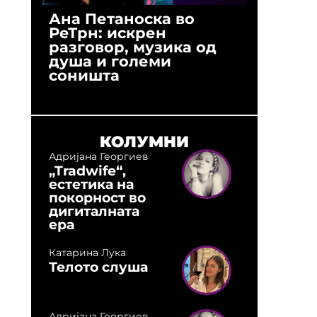
Ана Петаноска во
Ристо 
РеТрн: искрен
(Арханг
разговор, музика од
години
душа и големи
студио:
соништа
музика,
оловни
КОЛУМНИ
Адријана Георгиев
„Tradwife“,
естетика на
покорност во
дигиталната
ера
Катарина Лука
Телото слуша
Адријана Георгиев