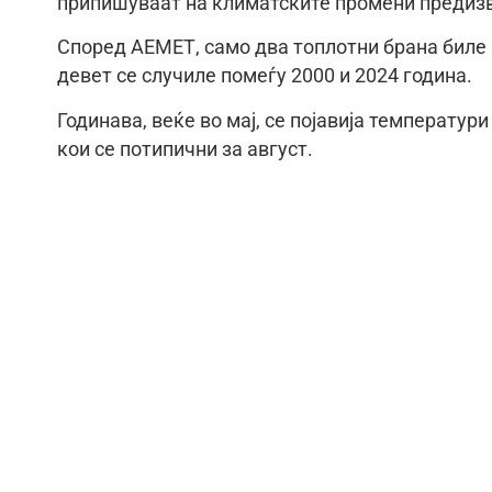
припишуваат на климатските промени предизв
Според АЕМЕТ, само два топлотни брана биле 
девет се случиле помеѓу 2000 и 2024 година.
Годинава, веќе во мај, се појавија температур
кои се потипични за август.