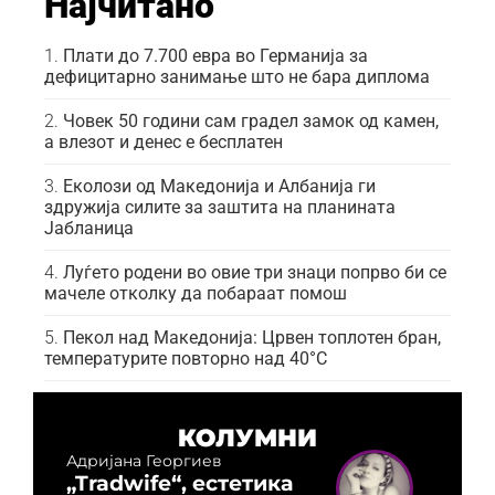
Најчитано
Плати до 7.700 евра во Германија за
дефицитарно занимање што не бара диплома
Човек 50 години сам градел замок од камен,
а влезот и денес е бесплатен
Еколози од Македонија и Албанија ги
здружија силите за заштита на планината
Јабланица
Луѓето родени во овие три знаци попрво би се
мачеле отколку да побараат помош
Пекол над Македонија: Црвен топлотен бран,
температурите повторно над 40°C
КОЛУМНИ
Адријана Георгиев
„Tradwife“, естетика