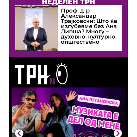
НЕДЕЛЕН ТРН
Проф. д-р
Александар
Трајковски: Што ќе
изгубевме без Ана
Липша? Многу –
духовно, културно,
општествено