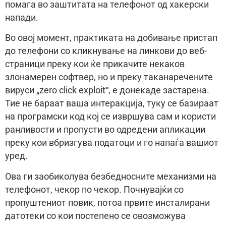
помага во заштитата на телефонот од хакерски
напади.
Во овој момент, практиката на добивање пристап
до телефони со кликнување на линкови до веб-
страници преку кои ќе прикачите некаков
злонамерен софтвер, но и преку таканаречените
вируси „zero click exploit“, е донекаде застарена.
Тие не бараат ваша интеракција, туку се базираат
на програмски код кој се извршува сам и користи
ранливости и пропусти во одредени апликации
преку кои вбризгува податоци и го напаѓа вашиот
уред.
Ова ги заобиколува безбедносните механизми на
телефонот, чекор по чекор. Почнувајќи со
пропуштениот повик, потоа првите инсталирани
датотеки со кои постепено се овозможува