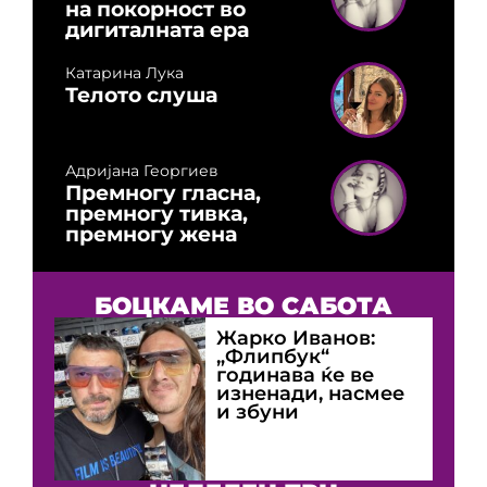
на покорност во
дигиталната ера
Катарина Лука
Телото слуша
Адријана Георгиев
Премногу гласна,
премногу тивка,
премногу жена
БОЦКАМЕ ВО САБОТА
Жарко Иванов:
„Флипбук“
годинава ќе ве
изненади, насмее
и збуни