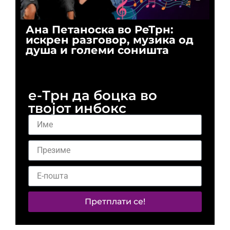
Ана Петаноска во РеТрн:
Ри
искрен разговор, музика од
го
душа и големи соништа
За
и 
е-Трн да боцка во
твојот инбокс
Претплати се!