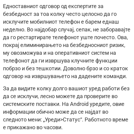
Едноставниот одговор од експертите за
безбедност за тоа колку често целосно да го
исклучите мобилниот телефон е барем еднаш
неделно. Во најдобар случај, сепак, не заборавајте
да го рестартирате телефонот уште почесто. Ова,
покрај елиминирањето на безбедносниот ризик,
му овозможува и на оперативниот систем на
телефонот да ги извршува клучните функции
побрзо и без тешкотии. Доволно брзо и со краток
одговор на извршувањето на дадените команди.
За да видите колку долго вашиот уред работи без
да се исклучи, лесно можете да проверите во
системските поставки. На Android уредите, овие
информации обично може да се најдат во
следното мени: „Уреди>Статус“. Работното време
е прикажано во часови.