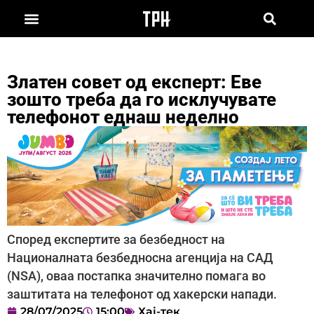
Златен совет од експерт: Еве
зошто треба да го исклучувате
телефонот еднаш неделно
Според експертите за безбедност на
Националната безбедносна агенција на САД
(NSA), оваа постапка значително помага во
заштитата на телефонот од хакерски напади.
28/07/2025
15:00
Хај-тек