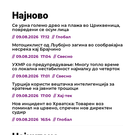
Најново
Се урна големо дрво на плажа во Цриквеница,
повредени се осум лица
//
09.08.2026
17:12
//
Глобал
Мотоциклист од Љубојно загина во сообраќајна
несреќа кај Брајчино
//
09.08.2026
17:04
//
Свесно
УХМР со предупредување: Многу топло време
со локална нестабилност најмалку до четврток
//
09.08.2026
17:01
//
Свесно
Турција користи вештачка интелигенција за
кратење на јавните трошоци
//
09.08.2026
17:00
//
Хај-тек
Нов инцидент во Хрватска: Товарен воз
поминал на црвено, спречен нов директен
судир
//
09.08.2026
16:54
//
Глобал