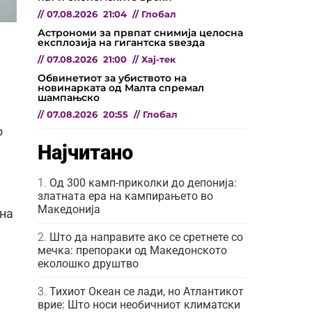
//
07.08.2026
21:04
//
Глобал
Астрономи за првпат снимија целосна
експлозија на гигантска ѕвезда
//
07.08.2026
21:00
//
Хај-тек
Обвинетиот за убиството на
новинарката од Малта спремал
шампањско
//
07.08.2026
20:55
//
Глобал
о
Најчитано
Од 300 камп-приколки до депонија:
златната ера на кампирањето во
Македонија
 на
Што да направите ако се сретнете со
мечка: препораки од Македонското
еколошко друштво
Тихиот Океан се лади, но Атлантикот
врие: Што носи необичниот климатски