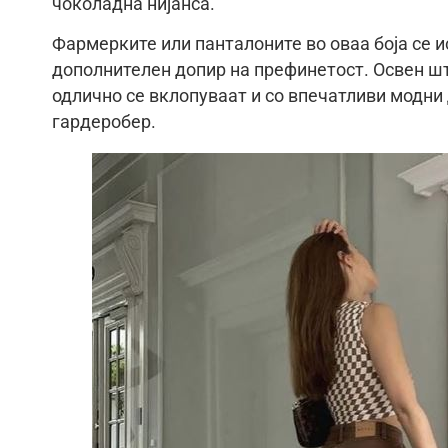
чоколадна нијанса.
Фармерките или панталоните во оваа боја се ис
дополнителен допир на префинетост. Освен шт
одлично се вклопуваат и со впечатливи модни 
гардеробер.