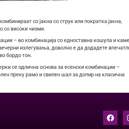
комбинираат со јакна со струк или пократка јакна,
о со високи чизми.
ации – во комбинација со едноставна кошула и кам
 вечерни излегувања, доволно е да додадете впечатл
во бордо тон.
ерки се одлична основа за есенски комбинации –
рлен преку рамо и свилен шал за допир на класична