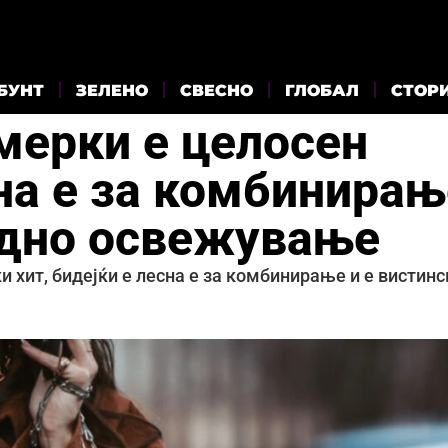
БУНТ
ЗЕЛЕНО
СВЕСНО
ГЛОБАЛ
СТОР
мерки е целосен
сна е за комбинирањ
одно освежување
 хит, бидејќи е лесна е за комбинирање и е вистинс