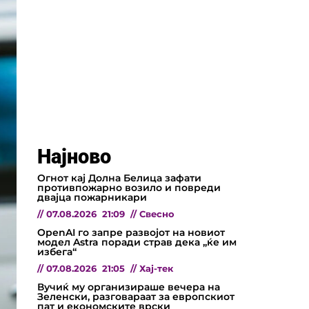
Најново
Огнот кај Долна Белица зафати
противпожарно возило и повреди
двајца пожарникари
//
07.08.2026
21:09
//
Свесно
OpenAI го запре развојот на новиот
модел Astra поради страв дека „ќе им
избега“
//
07.08.2026
21:05
//
Хај-тек
Вучиќ му организираше вечера на
Зеленски, разговараат за европскиот
пат и економските врски