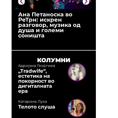
Ана Петаноска во
Ристо 
РеТрн: искрен
(Арханг
разговор, музика од
години
душа и големи
студио:
соништа
музика,
оловни
КОЛУМНИ
Адријана Георгиев
„Tradwife“,
естетика на
покорност во
дигиталната
ера
Катарина Лука
Телото слуша