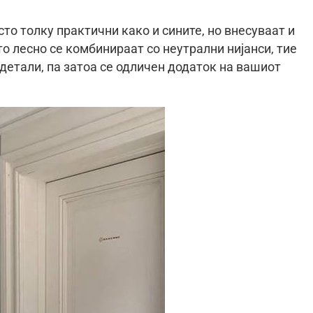
то толку практични како и сините, но внесуваат и
о лесно се комбинираат со неутрални нијанси, тие
детали, па затоа се одличен додаток на вашиот