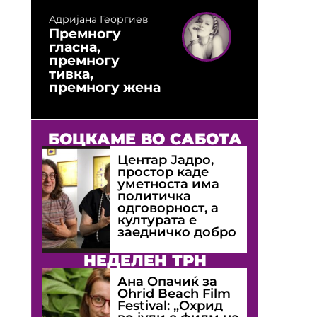
Адријана Георгиев
Премногу
гласна,
премногу
тивка,
премногу жена
БОЦКАМЕ ВО САБОТА
Центар Јадро,
простор каде
уметноста има
политичка
одговорност, а
културата е
заедничко добро
НЕДЕЛЕН ТРН
Ана Опачиќ за
Оhrid Beach Film
Festival: „Охрид