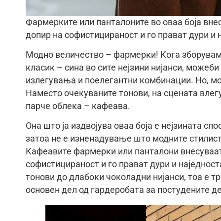
Фармерките или панталоните во оваа боја вне
допир на софистицираност и го прават дури и н
Модно величество – фармерки! Кога зборуваме
класик – сина во сите нејзини нијанси, можеб
излегувања и поелегантни комбинации. Но, мо
Наместо очекуваните тонови, на сцената влегу
парче облека – кафеава.
Она што ја издвојува оваа боја е нејзината сп
затоа не е изненадување што модните стилисти
Кафеавите фармерки или панталони внесуваат
софистицираност и го прават дури и наједност
тонови до длабоки чоколадни нијанси, тоа е тр
основен дел од гардеробата за постудените д