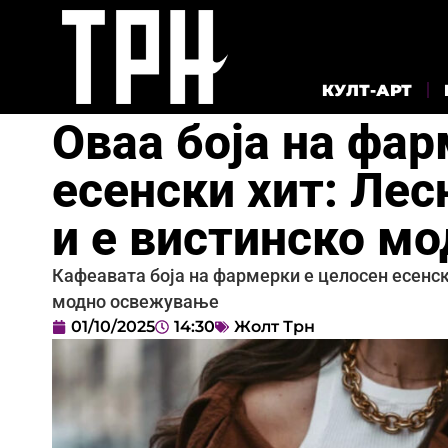
КУЛТ-АРТ
Оваа боја на фар
есенски хит: Ле
и е вистинско м
Кафеавата боја на фармерки е целосен есенски
модно освежување
01/10/2025
14:30
Жолт Трн