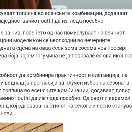
суваат топлина во есенските комбинации, додаваат
аједноставниот outfit да изгледа посебно.
 за нив, повеќето од нас помислуваат на вечниот
и црни модели кои се неопходни во вечерните
дната сцена на оваа есен зема сосема нов пресврт.
ва боја која многумина не ја поврзале со ова иконск
особност да комбинира практичност и елеганција, па
 веднаш ја прогласија за клучен избор на сезоната.
 топлина во есенските комбинации, додаваат допир
авниот outfit да изгледа посебно. Од светли карамел
енд кој одговара на стилот на секого и лесно станува
енови.