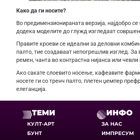
Како да ги носите?
Во предимензионираната верзија, најдобро се 
додека моделите до глужд изгледаат совршен
Правите кроеви се идеални за деловни комбин
палто, тие создаваат непогрешлив изглед. За
ремен, чанта во контрастна нијанса или чевли 
Ако сакате слоевито носење, кафеавите фарм
носете ги со тренч палто, плетен џемпер преф
елеганција.
ТЕМИ
ИНФО
КУЛТ-АРТ
ЗА НАС
БУНТ
ИМПРЕСУМ