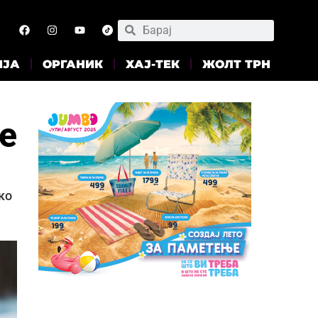
ИЈА
ОРГАНИК
ХАЈ-ТЕК
ЖОЛТ ТРН
е
ко