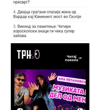
пресврт?
Двајца граѓани спасија жена од
Вардар кај Камениот мост во Скопје
Викенд за паметење: Четири
хороскопски знаци ги чека супер
забава
Читај
повеќе