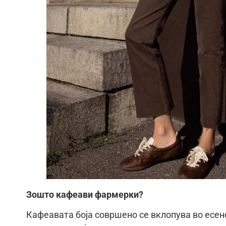
Зошто кафеави фармерки?
Кафеавата боја совршено се вклопува во есен