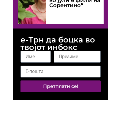
во јули е филм на
Сорентино“
е-Трн да боцка во
твојот инбокс
Претплати се!