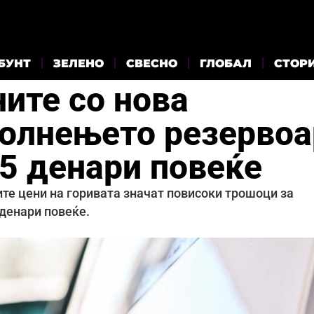
БУНТ
ЗЕЛЕНО
СВЕСНО
ГЛОБАЛ
СТОР
ите со нова
Полнењето резервоа
25 денари повеќе
ите цени на горивата значат повисоки трошоци за
 денари повеќе.