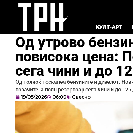
КУЛТ-АРТ
Од утрово бензин
повисока цена: 
сега чини и до 1
Од полноќ поскапеа бензините и дизелот. Нов
возачите, а полн резервоар сега чини и до 125
19/05/2026
06:00
Свесно