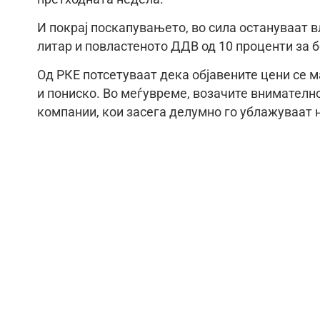
И покрај поскапувањето, во сила остануваат 
литар и повластеното ДДВ од 10 проценти за б
Од РКЕ потсетуваат дека објавените цени се 
и пониско. Во меѓувреме, возачите внимателно
компании, кои засега делумно го ублажуваат 