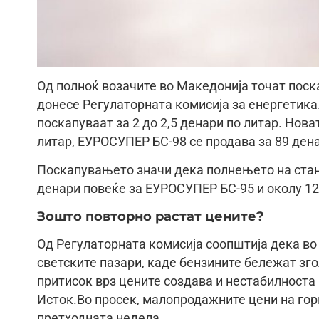
Од полноќ возачите во Македонија точат поска
донесе Регулаторната комисија за енергетика.
поскапуваат за 2 до 2,5 денари по литар. Нов
литар, ЕУРОСУПЕР БС-98 се продава за 89 дена
Поскапувањето значи дека полнењето на станд
денари повеќе за ЕУРОСУПЕР БС-95 и околу 12
Зошто повторно растат цените?
Од Регулаторната комисија соопштија дека во
светските пазари, каде бензините бележат зг
притисок врз цените создава и нестабилноста 
Исток.Во просек, малопродажните цени на гори
претходната недела.