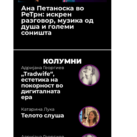
Ана Петаноска во
Ристо 
РеТрн: искрен
(Арханг
разговор, музика од
години
душа и големи
студио:
соништа
музика,
оловни
КОЛУМНИ
Адријана Георгиев
„Tradwife“,
естетика на
покорност во
дигиталната
ера
Катарина Лука
Телото слуша
Адријана Георгиев