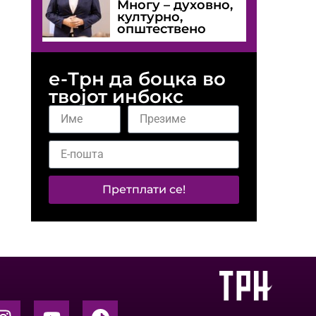
Многу – духовно,
културно,
општествено
е-Трн да боцка во
твојот инбокс
Претплати се!