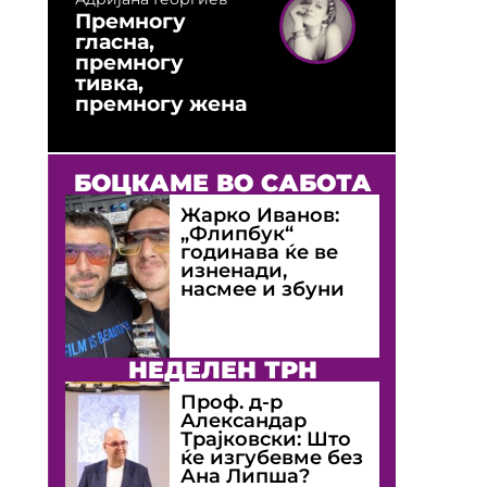
Премногу
гласна,
премногу
тивка,
премногу жена
БОЦКАМЕ ВО САБОТА
Жарко Иванов:
„Флипбук“
годинава ќе ве
изненади,
насмее и збуни
НЕДЕЛЕН ТРН
Проф. д-р
Александар
Трајковски: Што
ќе изгубевме без
Ана Липша?