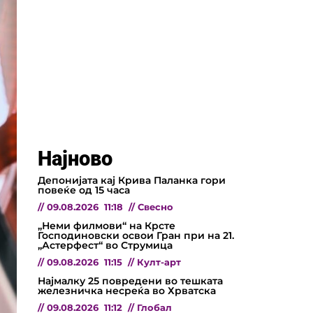
Најново
Депонијата кај Крива Паланка гори
повеќе од 15 часа
//
09.08.2026
11:18
//
Свесно
„Неми филмови“ на Крсте
Господиновски освои Гран при на 21.
„Астерфест“ во Струмица
//
09.08.2026
11:15
//
Култ-арт
Најмалку 25 повредени во тешката
железничка несреќа во Хрватска
//
09.08.2026
11:12
//
Глобал