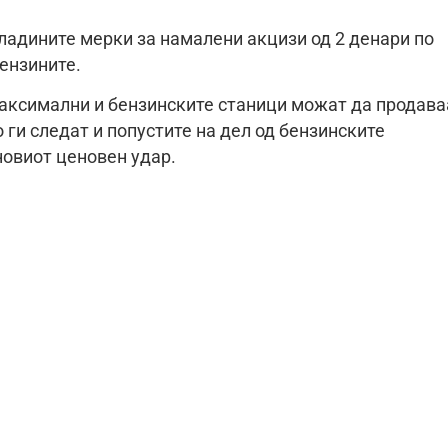
владините мерки за намалени акцизи од 2 денари по
ензините.
максимални и бензинските станици можат да продава
 ги следат и попустите на дел од бензинските
новиот ценовен удар.