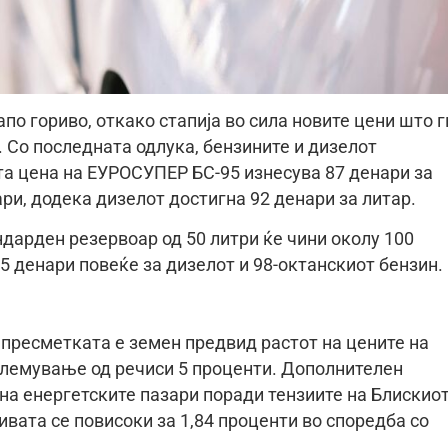
по гориво, откако стапија во сила новите цени што г
 Со последната одлука, бензините и дизелот
ата цена на ЕУРОСУПЕР БС-95 изнесува 87 денари за
ри, додека дизелот достигна 92 денари за литар.
арден резервоар од 50 литри ќе чини околу 100
5 денари повеќе за дизелот и 98-октанскиот бензин.
 пресметката е земен предвид растот на цените на
олемување од речиси 5 проценти. Дополнителен
на енергетските пазари поради тензиите на Блискио
вата се повисоки за 1,84 проценти во споредба со