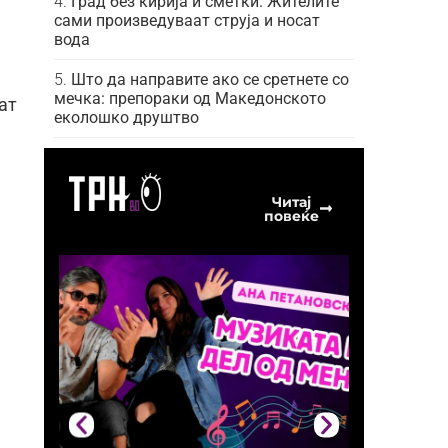
Град без кирија и сметки: Жителите
сами произведуваат струја и носат
вода
Што да направите ако се сретнете со
мечка: препораки од Македонското
ат
еколошко друштво
Читај
повеќе