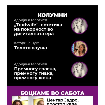
КОЛУМНИ
Адријана Георгиев
„Tradwife“, естетика
на покорност во
дигиталната ера
Катарина Лука
Телото слуша
Адријана Георгиев
Премногу гласна,
премногу тивка,
премногу жена
БОЦКАМЕ ВО САБОТА
Центар Јадро,
простор каде