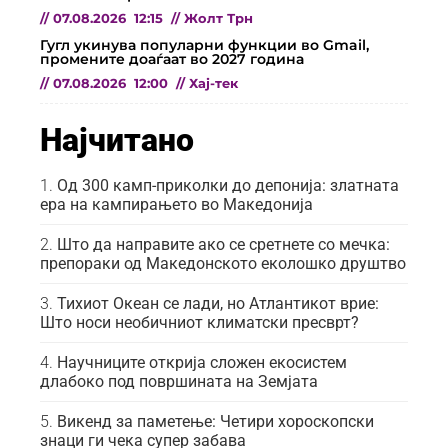
//
07.08.2026
12:15
//
Жолт Трн
Гугл укинува популарни функции во Gmail,
промените доаѓаат во 2027 година
//
07.08.2026
12:00
//
Хај-тек
Најчитано
Од 300 камп-приколки до депонија: златната
ера на кампирањето во Македонија
Што да направите ако се сретнете со мечка:
препораки од Македонското еколошко друштво
Тихиот Океан се лади, но Атлантикот врие:
Што носи необичниот климатски пресврт?
Научниците открија сложен екосистем
длабоко под површината на Земјата
Викенд за паметење: Четири хороскопски
знаци ги чека супер забава