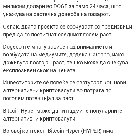
милиони долари во DOGE за само 24 часа, што
укажува на растечка доверба на пазарот.
Сепак, двата проекта се соочуваат со предизвици
пред да го постигнат следниот голем раст.
Dogecoin е многу зависен од вниманието и
возбудата на медиумите, додека Cardano, иако
доживува постојан раст, тешко може да очекува
експлозивен скок на цената.
Инвеститорите сè повеќе се свртуваат кон нови
алтернативни криптовалути во потрага по
поголем потенцијал за раст.
Bitcoin Hyper може да ги надмине популарните
алтернативни криптовалути
Во овој контекст, Bitcoin Hyper (HYPER) има