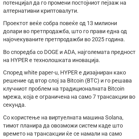
потенцијал да го промени постојниот пејзаж на
алтернативни криптовалути.
Проектот веќе собра повеќе од 13 милиони
долари во претпродажба, што го прави една од
најочекуваните претпродажби во 2025 година.
Во споредба со DOGE и ADA, најголемата предност
на HYPER е технолошката иновација.
Според white paper-u, HYPER е дизајниран како
решение од втор слој за Bitcoin (BTC) и го решава
клучниот проблем на традиционалната Bitcoin
мрежа, која е ограничена на само 7 трансакции во
секунда.
Со користење на виртуелната машина Solana,
тимот планира да овозможи систем каде што
времето на трансакции ќе се намали на само