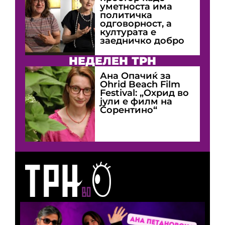
уметноста има
политичка
одговорност, а
културата е
заедничко добро
НЕДЕЛЕН ТРН
Ана Опачиќ за
Оhrid Beach Film
Festival: „Охрид во
јули е филм на
Сорентино“