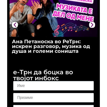
Ана Петаноска во РеТрн:
Ри
искрен разговор, музика од
го
душа и големи соништа
За
и 
е-Трн да боцка во
твојот инбокс