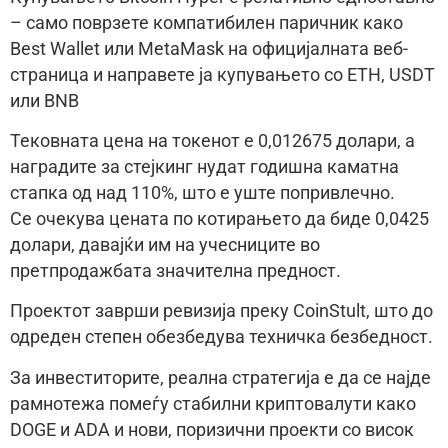
– само поврзете компатибилен паричник како
Best Wallet или MetaMask на официјалната веб-
страница и направете ја купувањето со ETH, USDT
или BNB
Тековната цена на токенот е 0,012675 долари, а
наградите за стејкинг нудат годишна каматна
стапка од над 110%, што е уште попривлечно.
Се очекува цената по котирањето да биде 0,0425
долари, давајќи им на учесниците во
претпродажбата значителна предност.
Проектот заврши ревизија преку CoinStult, што до
одреден степен обезбедува техничка безбедност.
За инвеститорите, реална стратегија е да се најде
рамнотежа помеѓу стабилни криптовалути како
DOGE и ADA и нови, поризични проекти со висок