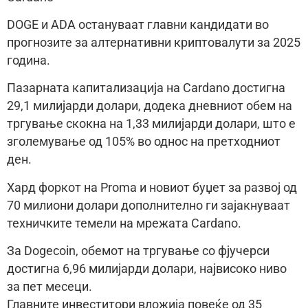
DOGE и ADA остануваат главни кандидати во
прогнозите за алтернативни криптовалути за 2025
година.
Пазарната капитализација на Cardano достигна
29,1 милијарди долари, додека дневниот обем на
тргување скокна на 1,33 милијарди долари, што е
зголемување од 105% во однос на претходниот
ден.
Хард форкот на Proma и новиот буџет за развој од
70 милиони долари дополнително ги зајакнуваат
техничките темели на мрежата Cardano.
За Dogecoin, обемот на тргување со фјучерси
достигна 6,96 милијарди долари, највисоко ниво
за пет месеци.
Главните инвеститори вложија повеќе од 35