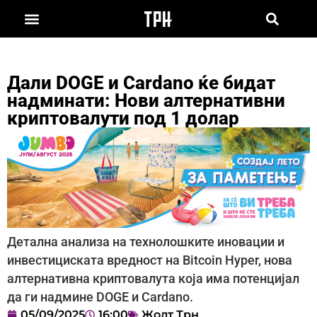
Дали DOGE и Cardano ќе бидат
надминати: Нови алтернативни
криптовалути под 1 долар
Детална анализа на технолошките иновации и
инвестициската вредност на Bitcoin Hyper, нова
алтернативна криптовалута која има потенцијал
да ги надмине DOGE и Cardano.
05/09/2025
16:00
Жолт Трн