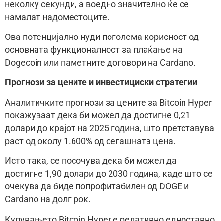
неколку секунди, а воедно значително ќе се
намалат надоместоците.
Ова потенцијално нуди поголема корисност од
основната функционалност за плаќање на
Dogecoin или паметните договори на Cardano.
Прогнози за цените и инвестициски стратегии
Аналитичките прогнози за цените за Bitcoin Hyper
покажуваат дека би можел да достигне 0,21
долари до крајот на 2025 година, што претставува
раст од околу 1.600% од сегашната цена.
Исто така, се посочува дека би можел да
достигне 1,90 долари до 2030 година, каде што се
очекува да биде попрофитабилен од DOGE и
Cardano на долг рок.
Купувањето Bitcoin Hyper е релативно едноставно