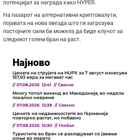
потенцијал за награда како HYPER.
На пазарот на алтернативни криптовалути,
појавата на нова ѕвезда што ги загрозува
постојните сили би можела да биде клучот за
следниот голем бран на раст.
Најново
Цената на струјата на HUPX за 7 август изнесува
157,93 евра за мегават час
//
07.08.2026
12:41
//
Свесно
Многу топол викенд во Македонија, во недела
локално невреме
//
07.08.2026
12:38
//
Свесно
Цените на недвижностите во Германија
повторно растат, но побавно
//
07.08.2026
12:30
//
Глобал
Туристите во Брач се разладуваат со јавање
коњи во морето