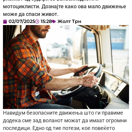
мотоциклисти. Дознајте како ова мало движење
може да спаси живот.
02/07/2025
15:28
Жолт Трн
Навидум безопасните движења што ги правиме
додека сме зад воланот можат да имаат огромни
последици. Едно од тие потези, кое повеќето