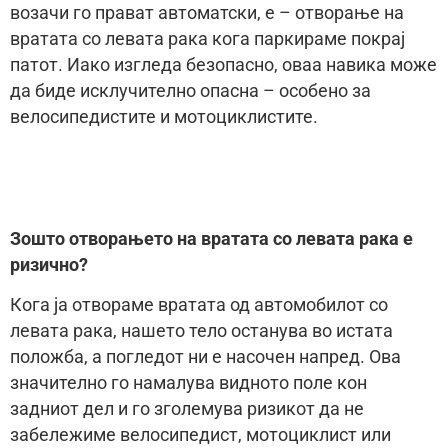
возачи го прават автоматски, е – отворање на
вратата со левата рака кога паркираме покрај
патот. Иако изгледа безопасно, оваа навика може
да биде исклучително опасна – особено за
велосипедистите и мотоциклистите.
Зошто отворањето на вратата со левата рака е
ризично?
Кога ја отвораме вратата од автомобилот со
левата рака, нашето тело останува во истата
положба, а погледот ни е насочен напред. Ова
значително го намалува видното поле кон
задниот дел и го зголемува ризикот да не
забележиме велосипедист, мотоциклист или