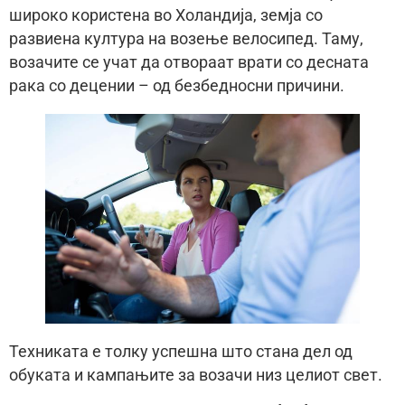
широко користена во Холандија, земја со
развиена култура на возење велосипед. Таму,
возачите се учат да отвораат врати со десната
рака со децении – од безбедносни причини.
Техниката е толку успешна што стана дел од
обуката и кампањите за возачи низ целиот свет.