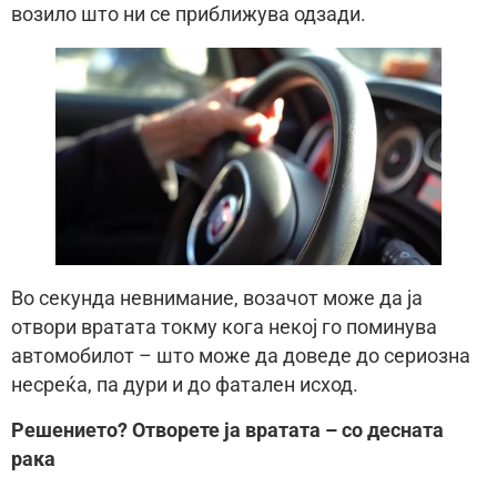
возило што ни се приближува одзади.
Во секунда невнимание, возачот може да ја
отвори вратата токму кога некој го поминува
автомобилот – што може да доведе до сериозна
несреќа, па дури и до фатален исход.
Решението? Отворете ја вратата – со десната
рака