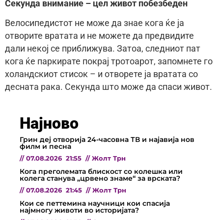
Секунда внимание – цел живот побезбеден
Велосипедистот не може да знае кога ќе ја
отворите вратата и не можете да предвидите
дали некој се приближува. Затоа, следниот пат
кога ќе паркирате покрај тротоарот, запомнете го
холандскиот стисок – и отворете ја вратата со
десната рака. Секунда што може да спаси живот.
Најново
Грин деј отворија 24-часовна ТВ и најавија нов
филм и песна
//
07.08.2026
21:55
//
Жолт Трн
Кога преголемата блискост со колешка или
колега станува „црвено знаме“ за врската?
//
07.08.2026
21:45
//
Жолт Трн
Кои се петтемина научници кои спасија
најмногу животи во историјата?