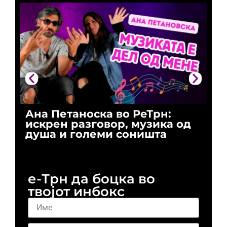
Ана Петаноска во РеТрн:
Ри
искрен разговор, музика од
го
душа и големи соништа
За
и 
е-Трн да боцка во
твојот инбокс