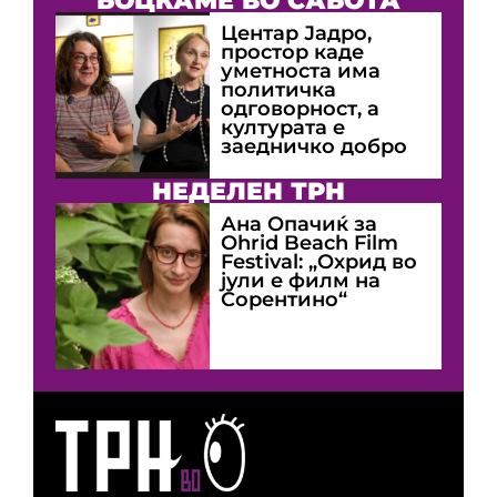
Центар Јадро,
простор каде
уметноста има
политичка
одговорност, а
културата е
заедничко добро
НЕДЕЛЕН ТРН
Ана Опачиќ за
Оhrid Beach Film
Festival: „Охрид во
јули е филм на
Сорентино“