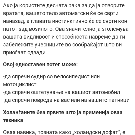
Ако ја користите десната рака за да ја отворите
вратата, вашето тело автоматски ќе се сврти
наназад, а главата инстинктивно ќе се сврти кон
патот зад возилото. Ова значително ја зголемува
вашата видливост и способноста навреме да ги
забележите учесниците во сообраќајот што ви
приоѓаат одзади.
Овој едноставен потег може:
-да спречи судир со велосипедист или
мотоциклист
-да спречи оштетување на вашиот автомобил
-да спречи повреда на вас или на вашите патници
Холанѓаните беа првите што ја применија оваа
техника
Оваа навика, позната како „холандски дофат“, е