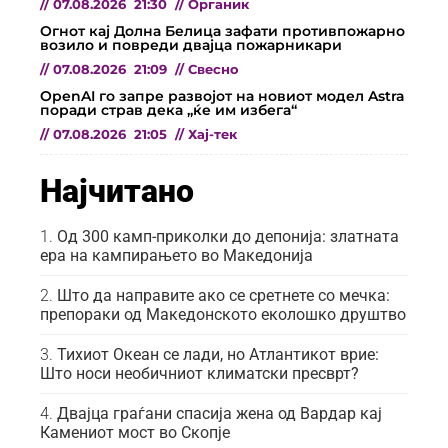
//
07.08.2026
21:30
//
Органик
Огнот кај Долна Белица зафати противпожарно
возило и повреди двајца пожарникари
//
07.08.2026
21:09
//
Свесно
OpenAI го запре развојот на новиот модел Astra
поради страв дека „ќе им избега“
//
07.08.2026
21:05
//
Хај-тек
Најчитано
Од 300 камп-приколки до депонија: златната
ера на кампирањето во Македонија
Што да направите ако се сретнете со мечка:
препораки од Македонското еколошко друштво
Тихиот Океан се лади, но Атлантикот врие:
Што носи необичниот климатски пресврт?
Двајца граѓани спасија жена од Вардар кај
Камениот мост во Скопје