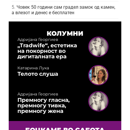
Човек 50 години сам градел замок од камен,
а влезот и денес е бесплатен
КОЛУМНИ
Адријана Георгиев
„Tradwife“, естетика
на покорност во
дигиталната ера
Катарина Лука
Телото слуша
Адријана Георгиев
Премногу гласна,
премногу тивка,
премногу жена
БОЦКАМЕ ВО САБОТА