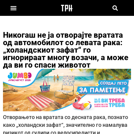
Никогаш не ја отворајте вратата
од автомобилот со левата рака:
„холандскиот зафат“ го
игнорираат многу возачи, а може
да ви го спаси животот
Отворањето на вратата со десната рака, познато
како „холандски зафат“, значително го намалува
ризикот од судири со велосипедисти и