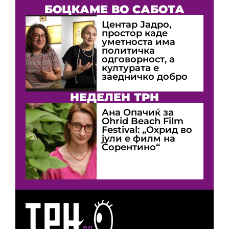
БОЦКАМЕ ВО САБОТА
Центар Јадро,
простор каде
уметноста има
политичка
одговорност, а
културата е
заедничко добро
НЕДЕЛЕН ТРН
Ана Опачиќ за
Оhrid Beach Film
Festival: „Охрид во
јули е филм на
Сорентино“