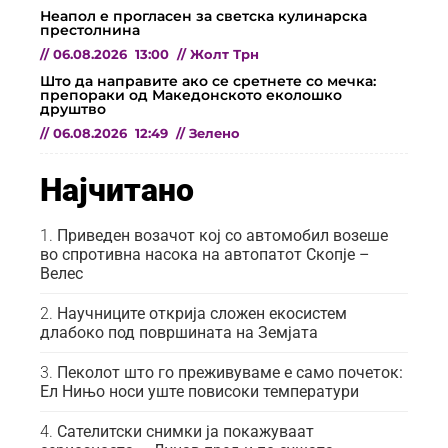
Неапол е прогласен за светска кулинарска
престолнина
//
06.08.2026
13:00
//
Жолт Трн
Што да направите ако се сретнете со мечка:
препораки од Македонското еколошко
друштво
//
06.08.2026
12:49
//
Зелено
Најчитано
Приведен возачот кој со автомобил возеше
во спротивна насока на автопатот Скопје –
Велес
Научниците открија сложен екосистем
длабоко под површината на Земјата
Пеколот што го преживуваме е само почеток:
Ел Нињо носи уште повисоки температури
Сателитски снимки ја покажуваат