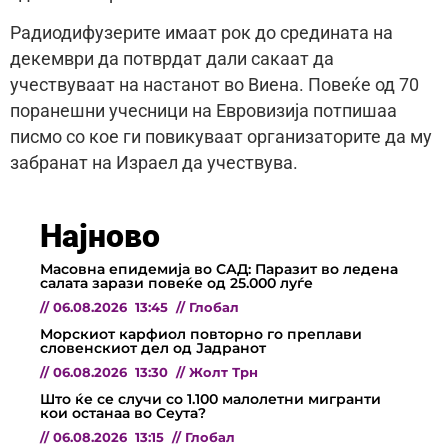
Радиодифузерите имаат рок до средината на
декември да потврдат дали сакаат да
учествуваат на настанот во Виена. Повеќе од 70
поранешни учесници на Евровизија потпишаа
писмо со кое ги повикуваат организаторите да му
забранат на Израел да учествува.
Најново
Масовна епидемија во САД: Паразит во ледена
салата зарази повеќе од 25.000 луѓе
//
06.08.2026
13:45
//
Глобал
Морскиот карфиол повторно го преплави
словенскиот дел од Јадранот
//
06.08.2026
13:30
//
Жолт Трн
Што ќе се случи со 1.100 малолетни мигранти
кои останаа во Сеута?
//
06.08.2026
13:15
//
Глобал