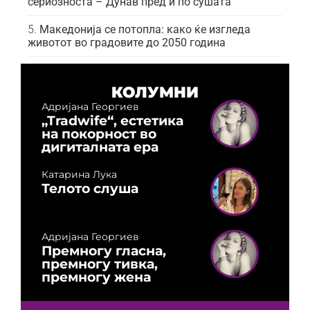
сериозноста – Дунав пред и по сушата
Македонија се потопла: како ќе изгледа
животот во градовите до 2050 година
КОЛУМНИ
Адријана Георгиев
„Tradwife“, естетика
на покорност во
дигиталната ера
Катарина Лука
Телото слуша
Адријана Георгиев
Премногу гласна,
премногу тивка,
премногу жена