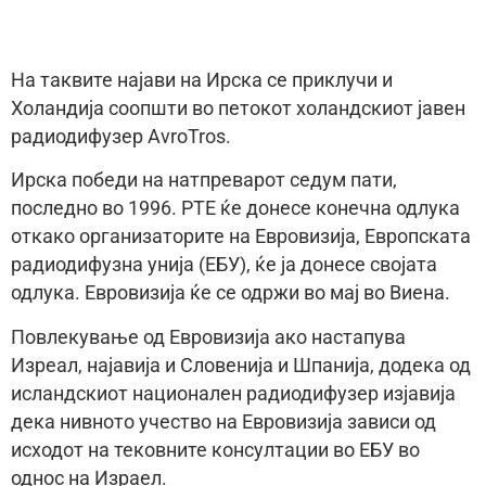
На таквите најави на Ирска се приклучи и
Холандија соопшти во петокот холандскиот јавен
радиодифузер AvroTros.
Ирска победи на натпреварот седум пати,
последно во 1996. РТЕ ќе донесе конечна одлука
откако организаторите на Евровизија, Европската
радиодифузна унија (EБУ), ќе ја донесе својата
одлука. Евровизија ќе се одржи во мај во Виена.
Повлекување од Евровизија ако настапува
Изреал, најавија и Словенија и Шпанија, додека од
исландскиот национален радиодифузер изјавија
дека нивното учество на Евровизија зависи од
исходот на тековните консултации во ЕБУ во
однос на Израел.