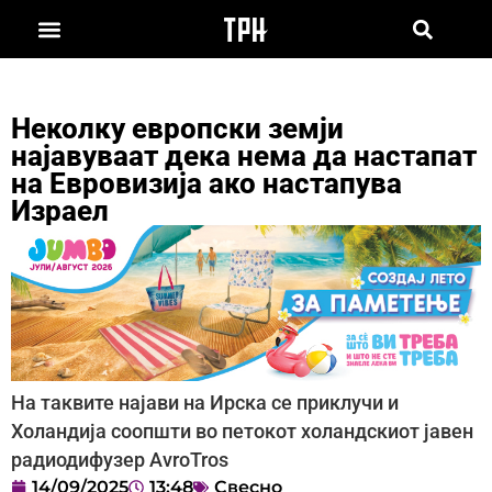
Неколку европски земји
најавуваат дека нема да настапат
на Евровизија ако настапува
Израел
На таквите најави на Ирска се приклучи и
Холандија соопшти во петокот холандскиот јавен
радиодифузер AvroTros
14/09/2025
13:48
Свесно