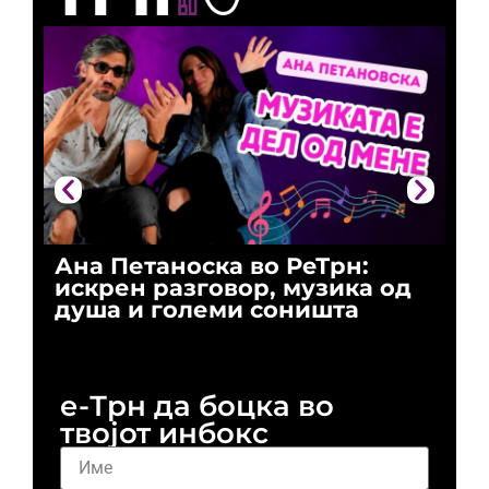
Ана Петаноска во РеТрн:
Ри
искрен разговор, музика од
го
душа и големи соништа
За
и 
е-Трн да боцка во
твојот инбокс