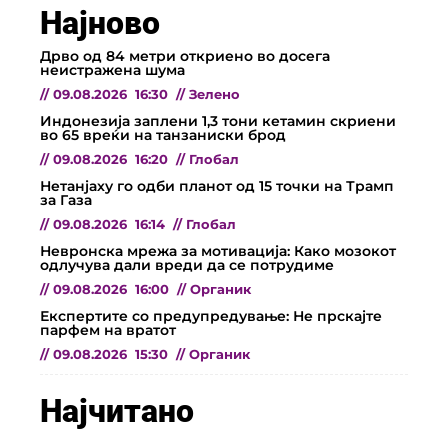
Најново
Дрво од 84 метри откриено во досега
неистражена шума
//
09.08.2026
16:30
//
Зелено
Индонезија заплени 1,3 тони кетамин скриени
во 65 вреќи на танзаниски брод
//
09.08.2026
16:20
//
Глобал
Нетанјаху го одби планот од 15 точки на Трамп
за Газа
//
09.08.2026
16:14
//
Глобал
Невронска мрежа за мотивација: Како мозокот
одлучува дали вреди да се потрудиме
//
09.08.2026
16:00
//
Органик
Експертите со предупредување: Не прскајте
парфем на вратот
//
09.08.2026
15:30
//
Органик
Најчитано