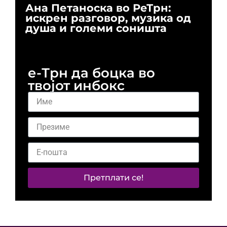
Ана Петаноска во РеТрн:
Ри
искрен разговор, музика од
го
душа и големи соништа
За
и 
е-Трн да боцка во
твојот инбокс
Претплати се!