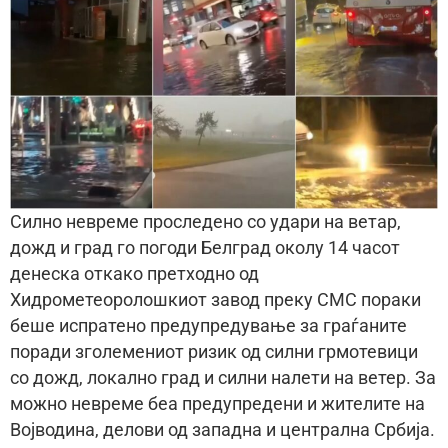
Силно невреме проследено со удари на ветар,
дожд и град го погоди Белград околу 14 часот
денеска откако претходно од
Хидрометеоролошкиот завод преку СМС пораки
беше испратено предупредување за граѓаните
поради зголемениот ризик од силни грмотевици
со дожд, локално град и силни налети на ветер. За
можно невреме беа предупредени и жителите на
Војводина, делови од западна и централна Србија.