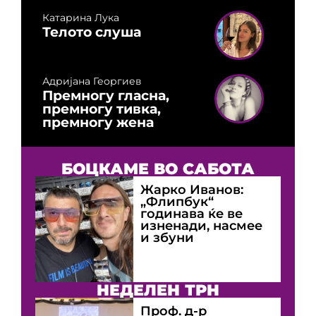
Катарина Лука
Телото слуша
Адријана Георгиев
Премногу гласна,
премногу тивка,
премногу жена
БОЦКАМЕ ВО САБОТА
Жарко Иванов:
„Флипбук“
годинава ќе ве
изненади, насмее
и збуни
НЕДЕЛЕН ТРН
Проф. д-р