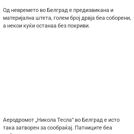
Од невремето во Белград е предизвикана и
материјална штета, голем број дрвја беа соборени,
а некои куќи останаа без покриви.
Аеродромот „Никола Тесла“ во Белград е исто
така затворен за сообраќај. Патниците беа