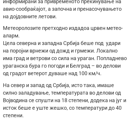
информирани за привременото прекинување на
авио-сообраќајот, а започна и пренасочувањето
на дојдовните летови.
Метеоролозите претходно издадоа црвен метео-
аларм.
Цела северна и западна Србија беше под удари
на поројни врнежи од дожд и грмежи. Локално
има град и ветрови со сила на ураган. Попладнево
ураганска бура го погоди и Белград – во делови
од градот ветерот дуваше над 100 км/ч.
На север и запад од Србија, исто така, имаше
силно заладување, температурата во делови од
Војводина се спушти на 18 степени, додека на југ и
исток беше е уште жешко, со температури до 40
степени.