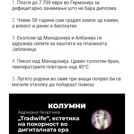
Плати до 7.700 евра во Германија за
дефицитарно занимање што не бара диплома
Човек 50 години сам градел замок од камен,
а влезот и денес е бесплатен
Еколози од Македонија и Албанија ги
здружија силите за заштита на планината
Јабланица
Пекол над Македонија: Црвен топлотен бран,
температурите повторно над 40°C
Луѓето родени во овие три знаци попрво би се
мачеле отколку да побараат помош
КОЛУМНИ
Адријана Георгиев
„Tradwife“, естетика
на покорност во
дигиталната ера